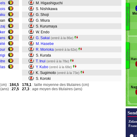
eels
M. Higashiguchi
B
tois
S. Nishikawa
E
Me
L
aku
G. Shoji
C
G
I
iman
G. Miura
Q
C
U
E
zaj
S. Kurumaya
L
ker
W. Endo
C
ans
G. Sakai
J
(entré à la 86e)
D
élé
M. Hasebe
T
our
R. Morioka
(entré à la 62e)
J
A
H
D
rigi
S. Kurata
P
O
Har
N
De
N
itre
T. Inui
(entré à la 78e)
Sh
Or
llas
Y. Kubo
(entré à la 68e)
Mi
D
K. Sugimoto
(entré à la 73e)
K
Mi
S. Koroki
E
(cm) :
184,5
178,1
: taille moyenne des titulaires (cm)
Nag
Sa
(ans) :
27,5
27,3
: age moyen des titulaires (ans)
H
M
Ku
In
Sond
K
S
Zidan
Franc
Ko
O