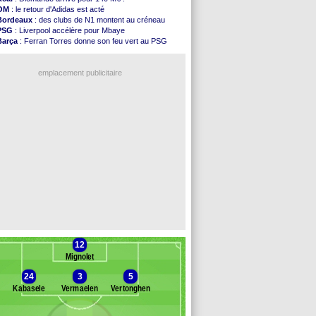
FIFA
: l'UEFA maintient la pression
OM
: le retour d'Adidas est acté
PSG
: Tebas encense Luis Enrique
Bordeaux
: des clubs de N1 montent au créneau
Real
: Vinicius jusqu'en 2032 (officiel)
PSG
: Liverpool accélère pour Mbaye
Lyon
: Mangala va rejoindre Getafe
Barça
: Ferran Torres donne son feu vert au PSG
OM
: une offre refusée pour Aguerd
PSG
: Luis Enrique satisfait malgré tout
Real
: c'est confirmé pour Vinicius
Man City
: Rodri préfère le Barça au Real !
Troyes
: Junior Diaz jusqu'en 2030 (officiel)
emplacement publicitaire
PSG
: Akliouche a signé (officiel)
OM
: une offre pour Bulka
PSG
: contrat signé pour Akliouche
Ouganda
: Owori battu à mort à Kampala
Arsenal
: Arteta veut créer une dynastie
Voir les brèves précédentes
12
Mignolet
24
3
5
Kabasele
Vermaelen
Vertonghen