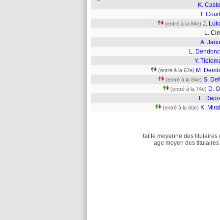
K. Cast
T. Cour
J. Luk
(entré à la 84e)
L. C
A. Janu
L. Dendonc
Y. Tielem
M. Demb
(entré à la 62e)
S. Def
(entré à la 84e)
D. O
(entré à la 74e)
L. Depo
K. Mira
(entré à la 60e)
taille moyenne des titulaires 
age moyen des titulaires 