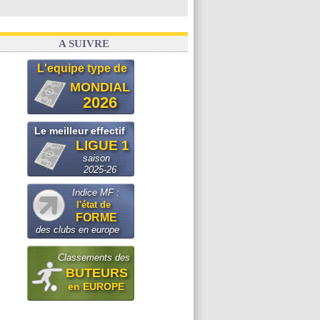
A SUIVRE
L'equipe type de
MONDIAL
2026
Le meilleur effectif
LIGUE 1
saison
2025-26
Indice MF :
l'état de
FORME
des clubs en europe
Classements des
BUTEURS
en EUROPE