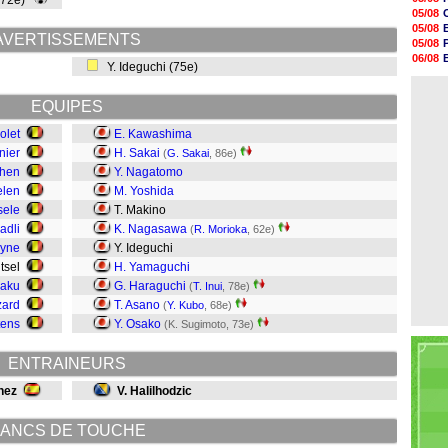
(72e)
20h47
05/08
20h30
05/08
20h18
AVERTISSEMENTS
05/08
20h04
06/08
Y. Ideguchi (75e)
19h47
06/08
19h34
06/08
19h14
EQUIPES
19h06
18h50
olet
E. Kawashima
18h30
nier
H. Sakai
(
G. Sakai
, 86e)
18h20
ghen
Y. Nagatomo
17h58
elen
M. Yoshida
sele
T. Makino
adli
K. Nagasawa
(
R. Morioka
, 62e)
uyne
Y. Ideguchi
itsel
H. Yamaguchi
kaku
G. Haraguchi
(
T. Inui
, 78e)
zard
T. Asano
(
Y. Kubo
, 68e)
tens
Y. Osako
(K. Sugimoto, 73e)
ENTRAINEURS
nez
V. Halilhodzic
ANCS DE TOUCHE