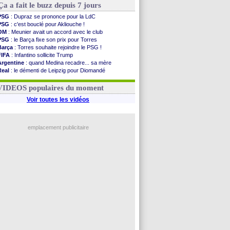
Ça a fait le buzz depuis 7 jours
PSG
: Dupraz se prononce pour la LdC
PSG
: c'est bouclé pour Akliouche !
OM
: Meunier avait un accord avec le club
PSG
: le Barça fixe son prix pour Torres
Barça
: Torres souhaite rejoindre le PSG !
FIFA
: Infantino sollicite Trump
Argentine
: quand Medina recadre... sa mère
Real
: le démenti de Leipzig pour Diomandé
OM
: Paixão attire un 2e club anglais
FIFA
: le conseiller d'Infantino démissionne !
VIDEOS populaires du moment
Voir toutes les vidéos
emplacement publicitaire