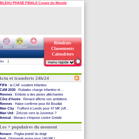
BLEAU PHASE FINALE Coupe du Monde
Résultats
Bayern
Dortmund
Classements
Calendriers
ubs
|
Actu et transferts 24h/24
FIFA
: la CAF soutient Infantino
CdM 2030
: Rubiales charge Infantino et ...
Rennes
: Embolo a des pistes alléchantes
Côte d'Ivoire
: Renard affiche ses ambitions
Rennes
: Haise confirme pour Aït Boudlal
Man City
: Trafford à Leeds pour 47 M€ (off...
Man Utd
: Zirkzee vers la Juventus ?
Amical
: Monaco s'impose contre Getafe
Nantes
: Der Zakarian et sa relation avec Kita
Les + populaires du moment
OM
: le club prêt à libérer Kondogbia ?
Monaco
: le message touchant d'Akliouche
Monaco
: Pogba pointé du doigt
FIFA
: Tebas en remet une couche
Real
: Diomandé arrive pour 140 M€ !