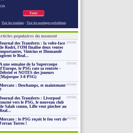
NON
Voter
Voir les resultats
-
Voir les sondages précédents
articles populaires du moment
(06/08)
Journal des Transferts : la volte-face
de Rodri, l'OM finalise deux ventes
importantes, Vinicius et Diomandé
agitent le Real...
(05/08)
A une semaine de la Supercoupe
d'Europe, le PSG rate sa rentrée -
Débrief et NOTES des joueurs
(Majorque 3-0 PSG)
(05/08)
Mercato : Deschamps, et maintenant
?
(05/08)
Journal des Transferts : Liverpool
tourné vers le PSG, le nouveau club
de Salah connu, Lille veut piocher au
Real...
(06/08)
Mercato : le PSG reçoit le feu vert de
Ferran Torres !