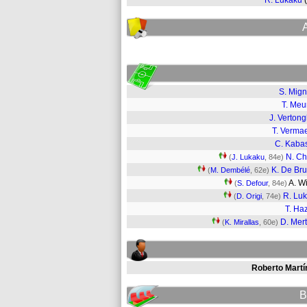
R. Lukaku
S. Mign
T. Meu
J. Verton
T. Verma
C. Kaba
N. Ch
(
J. Lukaku
, 84e)
K. De Br
(
M. Dembélé
, 62e)
A. W
(
S. Defour
, 84e)
R. Lu
(
D. Origi
, 74e)
T. Ha
D. Mer
(
K. Mirallas
, 60e)
Roberto Martí
B