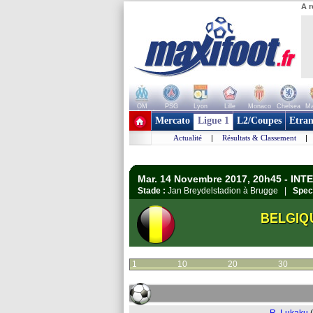
A r
OM
PSG
Lyon
Lille
Monaco
Chelsea
Ma
+ de clubs
Mercato
Ligue 1
L2/Coupes
Etran
Actualité
|
Résultats & Classement
|
Mar. 14 Novembre 2017, 20h45 - IN
Stade :
Jan Breydelstadion à Brugge |
Spec
BELGIQ
1
10
20
30