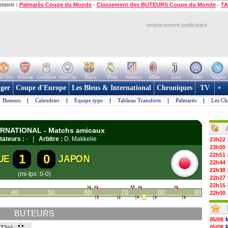
etenir :
Palmarès Coupe du Monde
-
Classement des BUTEURS Coupe du Monde
-
TA
emplacement publicitaire
n Utd
Arsenal
Liverpool
ManCity
Barca
Real
Atletico
Milan
Juve
Inter
Naples
ger
Coupe d'Europe
Les Bleus & International
Chroniques
TV
+
Buteurs
|
Calendrier
|
Equipe type
|
Tableau Transferts
|
Palmarès
|
Les Cl
TERNATIONAL - Matchs amicaux
tateurs :
- |
Arbitre :
D. Makkelie
23h22
23h00
22h51
1
0
UE
JAPON
22h44
22h38
(mi-tps: 0-0)
22h27
22h15
40
50
60
70
80
90
22h00
21h48
21h39
BUTEURS
21h26
05/08
21h05
05/08