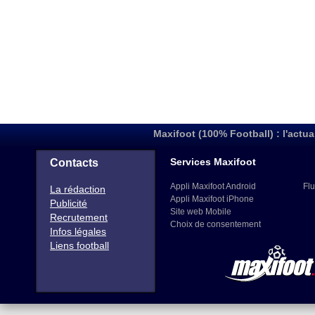
Maxifoot (100% Football) : l'actua
Services Maxifoot
Contacts
Appli Maxifoot Android
Flu
La rédaction
Appli Maxifoot iPhone
Publicité
Site web Mobile
Recrutement
Choix de consentement
Infos légales
Liens football