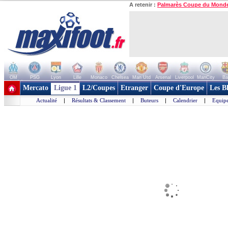
A retenir :
Palmarès Coupe du Mond
OM
PSG
Lyon
Lille
Monaco
Chelsea
Man Utd
Arsenal
Liverpool
ManCity
Ba
+ de clubs
Mercato
Ligue 1
L2/Coupes
Etranger
Coupe d'Europe
Les B
Actualité
|
Résultats & Classement
|
Buteurs
|
Calendrier
|
Equipe