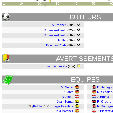
1
10
20
30
40
50
6
BUTEURS
A. Robben
(18e)
R. Lewandowski
(22e)
R. Lewandowski
(58e)
T. Müller
(76e)
Douglas Costa
(86e)
AVERTISSEMENT
Thiago Alcântara
(25e)
EQUIPES
M. Neuer
D. Benagli
P. Lahm
M. Schäfer
D. Alaba
J. Bruma
Juan Bernat
R. Knoche
Thiago Alcântara
R. Rodrígu
(
Rafinha
, 81e)
Javi Martínez
J. Blaszczy