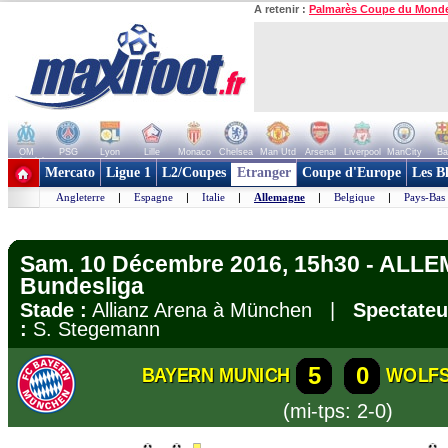
A retenir :
Palmarès Coupe du Mond
OM
PSG
Lyon
Lille
Monaco
Chelsea
Man Utd
Arsenal
Liverpool
ManCity
Ba
+ de clubs
Mercato
Ligue 1
L2/Coupes
Etranger
Coupe d'Europe
Les B
Angleterre
|
Espagne
|
Italie
|
Allemagne
|
Belgique
|
Pays-Bas
Sam. 10 Décembre 2016, 15h30 - ALL
Bundesliga
Stade :
Allianz Arena à München |
Spectateu
:
S. Stegemann
5
0
BAYERN MUNICH
WOLF
(mi-tps: 2-0)