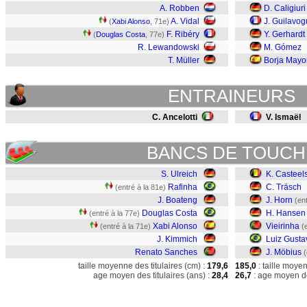
A. Robben
D. Caligiuri
A. Vidal
J. Guilavog
(
Xabi Alonso
, 71e)
F. Ribéry
Y. Gerhardt
(
Douglas Costa
, 77e)
R. Lewandowski
M. Gómez
T. Müller
Borja Mayo
ENTRAINEURS
C. Ancelotti
V. Ismaël
BANCS DE TOUCH
S. Ulreich
K. Casteel
Rafinha
C. Träsch
(entré à la 81e)
J. Boateng
J. Horn
(en
Douglas Costa
H. Hansen
(entré à la 77e)
Xabi Alonso
Vieirinha
(entré à la 71e)
(
J. Kimmich
Luiz Gusta
Renato Sanches
J. Möbius
(
taille moyenne des titulaires (cm) :
179,6
185,0
: taille moye
age moyen des titulaires (ans) :
28,4
26,7
: age moyen de