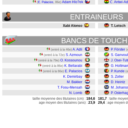
Adam Hlo?ek
C. Antwi-Ad
(
E. Palacios
, 86e)
ENTRAINEURS
Xabi Alonso
T. Letsch
BANCS DE TOUCH
A. Adli
P. Förster
(entré à la 46e)
(
S. Azmoun
S. Ganvou
(entré à la 72e)
O. Kossounou
J. Osei-Tut
(entré à la 79e)
K. Bellarabi
G. Holtma
(entré à la 86e)
E. Palacios
P. Kunde
(entré à la 86e)
(
K. Demirbay
S. Zoller
M. Bakker
D. Heintz
T. Fosu-Mensah
M. Johans
N. Lomb
P. Osterha
taille moyenne des titulaires (cm) :
184,6
181,7
: taille moye
age moyen des titulaires (ans) :
23,9
29,4
: age moyen de