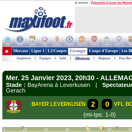
A retenir :
Palmarès Coupe du Mond
OM
PSG
Lyon
Lille
Monaco
Chelsea
Man Utd
Arsenal
Liverpool
ManCity
Ba
+ de clubs
Mercato
Ligue 1
L2/Coupes
Etranger
Coupe d'Europe
Les B
Angleterre
|
Espagne
|
Italie
|
Allemagne
|
Belgique
|
Pays-Bas
Mer. 25 Janvier 2023, 20h30 - ALLEMA
Stade :
BayArena à Leverkusen |
Spectateur
Gerach
2
0
BAYER LEVERKUSEN
VFL B
(mi-tps: 1-0)
1
10
20
30
40
50
6