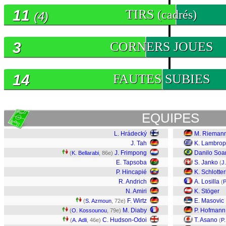
11
TIRS
(cadrés)
(4)
3
CORNERS JOUES
14
FAUTES SUBIES
EQUIPES
L. Hrádecký
M. Rieman
J. Tah
K. Lambrop
J. Frimpong
Danilo Soa
(
K. Bellarabi
, 86e)
E. Tapsoba
S. Janko
(
J
P. Hincapié
K. Schlotte
R. Andrich
A. Losilla
(
P
N. Amiri
K. Stöger
F. Wirtz
E. Masovic
(
S. Azmoun
, 72e)
M. Diaby
P. Hofmann
(
O. Kossounou
, 79e)
C. Hudson-Odoi
T. Asano
(
A. Adli
, 46e)
(
P.