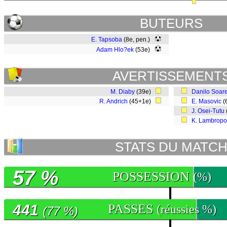
BUTEURS
E. Tapsoba
(8e, pen.)
Adam Hlo?ek
(53e)
AVERTISSEMENT
M. Diaby
(39e)
Danilo Soar
R. Andrich
(45+1e)
E. Masovic
(
J. Osei-Tutu
K. Lambropo
STATS DU MATC
57 %
POSSESSION
(%)
441
PASSES
(réussies %)
(77 %)