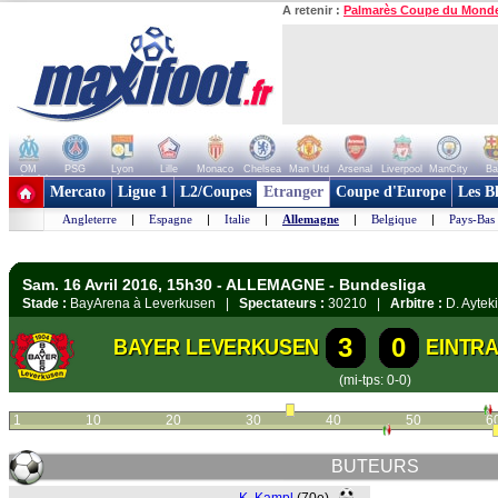
A retenir :
Palmarès Coupe du Mond
OM
PSG
Lyon
Lille
Monaco
Chelsea
Man Utd
Arsenal
Liverpool
ManCity
Ba
+ de clubs
Mercato
Ligue 1
L2/Coupes
Etranger
Coupe d'Europe
Les B
Angleterre
|
Espagne
|
Italie
|
Allemagne
|
Belgique
|
Pays-Bas
Sam. 16 Avril 2016, 15h30 - ALLEMAGNE - Bundesliga
Stade :
BayArena à Leverkusen |
Spectateurs :
30210 |
Arbitre :
D. Aytek
3
0
BAYER LEVERKUSEN
EINTR
(mi-tps: 0-0)
1
10
20
30
40
50
6
BUTEURS