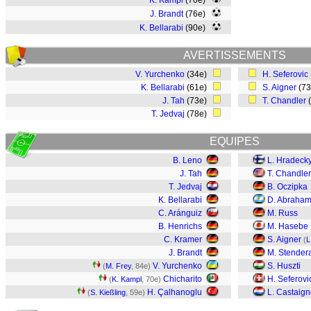
K. Kampl
(70e)
J. Brandt
(76e)
K. Bellarabi
(90e)
AVERTISSEMENTS
V. Yurchenko
(34e)
H. Seferovic
K. Bellarabi
(61e)
S. Aigner
(7
J. Tah
(73e)
T. Chandler
T. Jedvaj
(78e)
EQUIPES
B. Leno
L. Hradeck
J. Tah
T. Chandler
T. Jedvaj
B. Oczipka
K. Bellarabi
D. Abraha
C. Aránguiz
M. Russ
B. Henrichs
M. Hasebe
C. Kramer
S. Aigner
(
L
J. Brandt
M. Stender
V. Yurchenko
S. Huszti
(
M. Frey
, 84e)
Chicharito
H. Seferovi
(
K. Kampl
, 70e)
H. Çalhanoglu
L. Castaig
(
S. Kießling
, 59e)