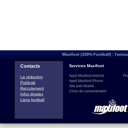
Maxifoot (100% Football) : l'actua
Services Maxifoot
Contacts
Appli Maxifoot Android
Flu
La rédaction
Appli Maxifoot iPhone
Publicité
Site web Mobile
Recrutement
Choix de consentement
Infos légales
Liens football