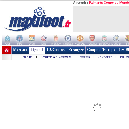
A retenir :
Palmarès Coupe du Mond
OM
PSG
Lyon
Lille
Monaco
Chelsea
Man Utd
Arsenal
Liverpool
ManCity
Ba
+ de clubs
Mercato
Ligue 1
L2/Coupes
Etranger
Coupe d'Europe
Les B
Actualité
|
Résultats & Classement
|
Buteurs
|
Calendrier
|
Equipe