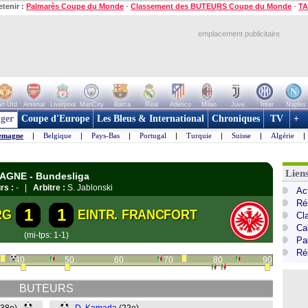
etenir :
Palmarès Coupe du Monde
-
Classement des BUTEURS Coupe du Monde
-
TA
emplacement publicitaire
n Utd
Arsenal
Liverpool
ManCity
Barca
Real
Atletico
Milan
Juve
Inter
Naples
ger
Coupe d'Europe
Les Bleus & International
Chroniques
TV
+
emagne
|
Belgique
|
Pays-Bas
|
Portugal
|
Turquie
|
Suisse
|
Algérie
|
Lien
MAGNE - Bundesliga
rs :
- |
Arbitre :
S. Jablonski
Ac
Ré
1
1
RG
EINTR. FRANCFORT
Cl
Ca
(mi-tps: 1-1)
Pa
Ré
40
50
60
70
80
90
BUTEURS