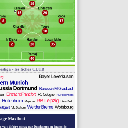
ahn
19
anc des remplaçants
Eintr. Francfort
iederlechner
Kamada
Lindstrøm
15
29
ammers
edersen
Sow
Rode
che
duokhai
8
17
sanker
Chandler
Touré
ustic
22
18
urm
ahl
N'Dicka
Hasebe
Lucas Melo
2
20
35
Gonçalo Paciência
interegger
Ramaj
kic
40
esliga - les fiches CLUB
Bayer Leverkusen
urg
ern Munich
ussia Dortmund
Borussia M'Gladbach
Eintracht Francfort
FC Cologne
tadt
FC Heidenheim
RB Leipzig
Hoffenheim
Mayence
Union Berlin
Werder Breme
Wolfsbourg
uttgart
VfL Bochum
age Maxifoot
e va t-il faire mieux que Deschamps en équipe de