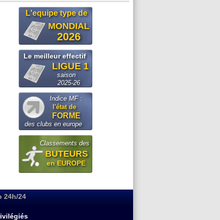
L'equipe type de
MONDIAL
2026
Le meilleur effectif
LIGUE 1
saison
2025-26
Indice MF :
l'état de
FORME
des clubs en europe
Classements des
BUTEURS
en EUROPE
o 24h/24
ivilégiés