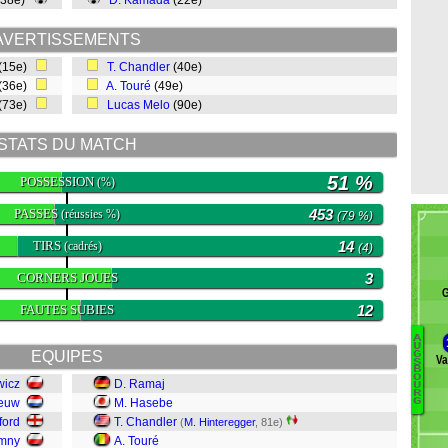
(38e)
D. Kamada
(22e)
AVERTISSEMENTS
(15e)
T. Chandler
(40e)
(36e)
A. Touré
(49e)
(73e)
Lucas Melo
(90e)
STATS DU MATCH
51 %
POSSESSION
(%)
PASSES
453
(réussies %)
(79 %)
TIRS
14
(cadrés)
(4)
CORNERS JOUES
3
FAUTES SUBIES
12
A
U
EQUIPES
G
Va
S
M
B
O
wicz
D. Ramaj
Ca
U
R
G
eeuw
M. Hasebe
Kl
ford
T. Chandler
S
(
M. Hinteregger
, 81e)
F
mny
A. Touré