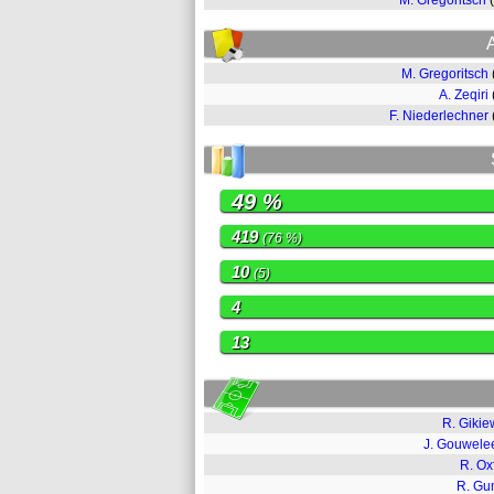
M. Gregoritsch
M. Gregoritsch
A. Zeqiri
F. Niederlechner
49 %
419
(76 %)
10
(5)
4
13
R. Gikie
J. Gouwel
R. Ox
R. Gu