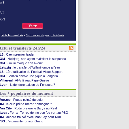
e ?
UI
NON
Voter
Voir les resultats
-
Voir les sondages précédents
Actu et transferts 24h/24
L3
: Caen premier leader
OM
: Højbjerg, son agent maintient le suspense
OM
: Gouiri évoque son avenir
Leipzig
: le transfert d'Asllani tombe à l'eau
L3
: 1ère utilisation du Football Video Support
OM
: Benatia envoie une pique à Longoria
Villarreal
: Al-Ahli veut Pape Gueye
Lyon
: la dernière saison de Fonseca ?
OM
: un nouveau prétendant pour Højbjerg
Les + populaires du moment
Brest
: un gardien norvégien en approche ?
OM
: McCourt a versé 120 M€ en 2026
Monaco
: Pogba pointé du doigt
PSG
: 4 retours dans le groupe face à Man Utd ...
OM
: le club prêt à libérer Kondogbia ?
Nice
: Kevin Carlos va partir en Italie
Man City
: Rodri préfère le Barça au Real !
L1
: prison avec sursis requis contre un arbitre
Barça
: Ferran Torres donne son feu vert au PSG
Leganés
: c'est signé pour Luca Zidane (off.)
OM
: accord trouvé avec Man City pour Rulli
Atletico
: Ruggeri en route pour Aston Villa
PSG
: l'étonnante rumeur Gusto
Monaco
: Filipe Luis soutient Biereth
OM
: une offre pour Bulka
Lyon
: Mangala prêté à Getafe (officiel)