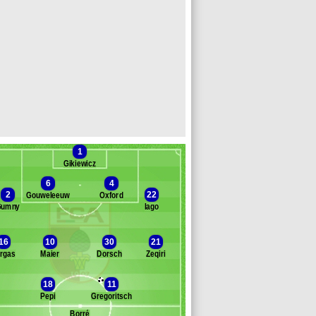
1
Gikiewicz
6
4
2
22
Gouweleeuw
Oxford
Gumny
Iago
Banc des remplaçants
Augsbourg
16
10
30
21
rgas
Maier
Dorsch
Zeqiri
orávek
ligiuri
18
11
ein
Pepi
Gregoritsch
arenren-Bazee
innbogason
Borré