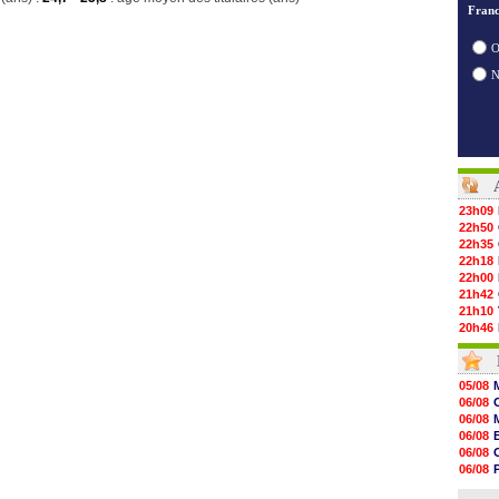
Franc
O
23h09
22h50
22h35
22h18
22h00
21h42
21h10
20h46
20h30
20h01
19h18
05/08
19h09
06/08
18h48
06/08
18h37
06/08
18h29
06/08
17h58
06/08
17h46
06/08
17h32