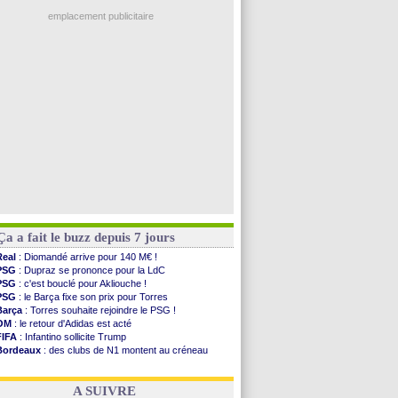
Ouganda
: Owori battu à mort à Kampala
PSG
: Nsoki va signer en Croatie
emplacement publicitaire
Arsenal
: Naples vise Gabriel Jesus
Real
: Mastantuono prêté à la Fiorentina (off.)
Man City
: accord avec le Barça pour Rodri ?
Rennes
: Haise a prolongé (officiel)
Palace
: Tomiyasu a convaincu (officiel)
Voir les brèves précédentes
Ça a fait le buzz depuis 7 jours
Real
: Diomandé arrive pour 140 M€ !
PSG
: Dupraz se prononce pour la LdC
PSG
: c'est bouclé pour Akliouche !
PSG
: le Barça fixe son prix pour Torres
Barça
: Torres souhaite rejoindre le PSG !
OM
: le retour d'Adidas est acté
FIFA
: Infantino sollicite Trump
Bordeaux
: des clubs de N1 montent au créneau
Argentine
: quand Medina recadre... sa mère
Real
: le démenti de Leipzig pour Diomandé
A SUIVRE