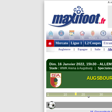
A r
OM
PSG
Lyon
Lille
Monaco
Chelsea
Ma
+ de clubs
Mercato
Ligue 1
L2/Coupes
Etran
Angleterre
|
Espagne
|
Italie
|
All
Dim. 16 Janvier 2022, 15h30 - ALLE
Stade :
WWK Arena à Augsburg |
Spectateu
AUGSBOU
1
10
20
30