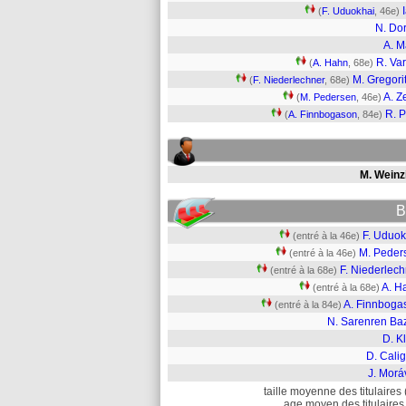
(
F. Uduokhai
, 46e)
N. Do
A. M
R. Va
(
A. Hahn
, 68e)
M. Gregori
(
F. Niederlechner
, 68e)
A. Ze
(
M. Pedersen
, 46e)
R. P
(
A. Finnbogason
, 84e)
M. Weinzi
B
F. Uduok
(entré à la 46e)
M. Peder
(entré à la 46e)
F. Niederlec
(entré à la 68e)
A. H
(entré à la 68e)
A. Finnboga
(entré à la 84e)
N. Sarenren Ba
D. K
D. Calig
J. Morá
taille moyenne des titulaires 
age moyen des titulaires 