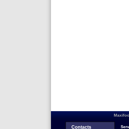
Maxifoo
Serv
Contacts