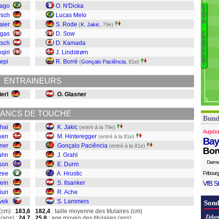
H
Iago
O. N'Dicka
E
B
I
N
rsch
Lucas Melo
N
T
L
R
P
aier
S. Rode
(
K. Jakic
, 79e)
.
A
U
rgas
D. Sow
F
R
Il
A
tsch
D. Kamada
N
Hr
C
qiri
J. Lindstrøm
F
O
D
R
epi
R. Borré
(
Gonçalo Paciência
, 81e)
T
Gr
ENTRAINEURS
H
Ja
erl
O. Glasner
ANCS DE TOUCHE
Bund
hai
K. Jakic
(entré à la 79e)
Augsbo
sen
M. Hinteregger
(entré à la 81e)
Bay
hner
Gonçalo Paciência
(entré à la 81e)
Bor
ahn
J. Grahl
Darms
son
E. Durm
zee
A. Hrustic
Fribourg
lein
S. Ilsanker
VfB St
iuri
R. Ache
vek
S. Lammers
Sond
(cm) :
183,6
182,4
: taille moyenne des titulaires (cm)
Zidan
(ans) :
24,7
25,8
: age moyen des titulaires (ans)