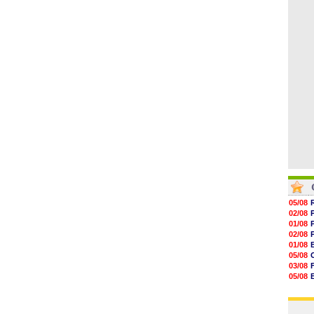
06/08
17h16
16h59
16h37
16h33
16h27
16h22
05/08
02/08
01/08
02/08
01/08
05/08
03/08
05/08
03/08
03/08