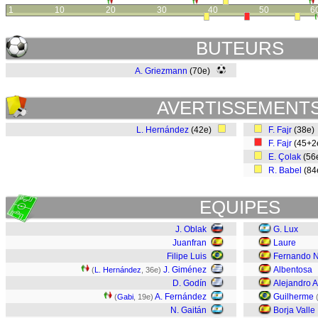
1
10
20
30
40
50
6
BUTEURS
A. Griezmann
(70e)
AVERTISSEMENT
L. Hernández
(42e)
F. Fajr
(38e
F. Fajr
(45+
E. Çolak
(56
R. Babel
(84
EQUIPES
J. Oblak
G. Lux
Juanfran
Laure
Filipe Luis
Fernando N
J. Giménez
Albentosa
(
L. Hernández
, 36e)
D. Godín
Alejandro A
A. Fernández
Guilherme
(
Gabi
, 19e)
N. Gaitán
Borja Valle