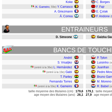
Koke
C. Borges
Y. Carrasco
F. Fajr
(
K. Gameiro
, 59e)
A. Griezmann
E. Çolak
Á. Correa
F. Andone
(
ENTRAINEURS
D. Simeone
Gaizka Ga
BANCS DE TOUCH
André
P. Tyton
S. Vrsaljko
Luisinho
(e
L. Hernández
Juanfran
(entré à la 36e)
Gabi
Pedro Mos
(entré à la 19e)
T. Partey
Bruno Ga
Fernando Torres
M. Moreno
K. Gameiro
R. Babel
(entré à la 59e)
(e
taille moyenne des titulaires (cm) :
179,6
179,1
: taille moye
age moyen des titulaires (ans) :
26,1
27,9
: age moyen de