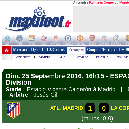
A retenir :
Palmarès Coupe du Mond
OM
PSG
Lyon
Lille
Monaco
Chelsea
Man Utd
Arsenal
Liverpool
ManCity
Ba
+ de clubs
Mercato
Ligue 1
L2/Coupes
Etranger
Coupe d'Europe
Les B
Angleterre
|
Espagne
|
Italie
|
Allemagne
|
Belgique
|
Pays-Bas
Dim. 25 Septembre 2016, 16h15 - ESPA
Division
Stade :
Estadio Vicente Calderón à Madrid |
Arbitre :
Jesús Gil
1
0
ATL. MADRID
LA CO
(mi-tps: 0-0)