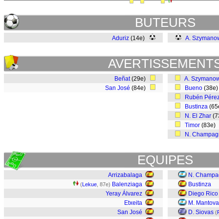
BUTEURS
Aduriz
(14e)
A. Szymano
AVERTISSEMENT
Beñat
(29e)
A. Szymanow
San José
(84e)
Bueno
(38e
Rubén Pére
Bustinza
(65
N. El Zhar
(7
Timor
(83e)
N. Champag
EQUIPES
Arrizabalaga
N. Champa
Balenziaga
Bustinza
(
Lekue
, 87e)
Yeray Álvarez
Diego Rico
Etxeita
M. Mantova
San José
D. Siovas
(