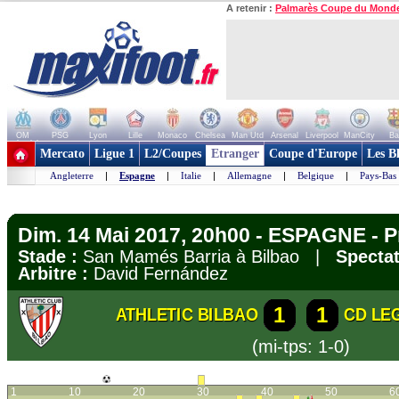
A retenir :
Palmarès Coupe du Mond
OM
PSG
Lyon
Lille
Monaco
Chelsea
Man Utd
Arsenal
Liverpool
ManCity
Ba
+ de clubs
Mercato
Ligue 1
L2/Coupes
Etranger
Coupe d'Europe
Les B
Angleterre
|
Espagne
|
Italie
|
Allemagne
|
Belgique
|
Pays-Bas
Dim. 14 Mai 2017, 20h00 - ESPAGNE - P
Stade :
San Mamés Barria à Bilbao |
Spectat
Arbitre :
David Fernández
1
1
ATHLETIC BILBAO
CD LE
(mi-tps: 1-0)
1
10
20
30
40
50
6