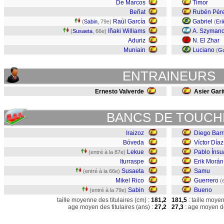
De Marcos
Timor
Beñat
Rubén Pér
Raúl García
Gabriel
(
Sabin
, 79e)
(
Eri
Iñaki Williams
A. Szyman
(
Susaeta
, 66e)
Aduriz
N. El Zhar
Muniain
Luciano
(
Gu
ENTRAINEURS
Ernesto Valverde
Asier Gari
BANCS DE TOUCH
Iraizoz
Diego Barr
Bóveda
Víctor Díaz
Lekue
Pablo Ínsu
(entré à la 87e)
Iturraspe
Erik Morán
Susaeta
Samu
(entré à la 66e)
Mikel Rico
Guerrero
(
Sabin
Bueno
(entré à la 79e)
taille moyenne des titulaires (cm) :
181,2
181,5
: taille moye
age moyen des titulaires (ans) :
27,2
27,3
: age moyen de