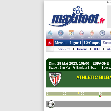
A r
OM
PSG
Lyon
Lille
Monaco
Chelsea
Ma
+ de clubs
Mercato
Ligue 1
L2/Coupes
Etran
Angleterre
|
Espagne
|
Italie
|
Al
Dim. 28 Mai 2023, 19h00 - ESPAGNE -
Stade :
San Mam?s Barria à Bilbao |
Specta
ATHLETIC BILB
1
10
20
30