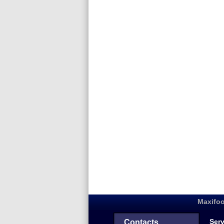
Maxifoo
Serv
Contacts