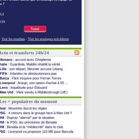
e ?
UI
NON
Voter
Voir les resultats
-
Voir les sondages précédents
Actu et transferts 24h/24
Monaco
: accord avec Ghejdemis
Italie
: Guardiola, Maldini rétablit la vérité
Lille
: son départ, Meunier accuse Létang
FIFA
: Infantino ne démissionnera pas
Barça
: Flick esquive pour Ferran Torres
Liverpool
: Araujo, une option d'achat à 55 ...
Lens
: inquiétude pour Édouard
Man Utd
: Vitek vendu à Middlesbrough (off.)
PSV
: Sano recruté pour 14,5 M€ (officiel)
Les + populaires du moment
OM
: Coventry pense à Angel Gomes
PSG
: Rafel Pol satisfait des progrès
Real
: Mourinho durcit les règles
Amical
: le Barça vainqueur puis battu
PSG
: 4 retours dans le groupe face à Man Utd ?
Inter
: Calhanoglu prêt à prolonger
OM
: Dupraz "alarmé" par la situation
Nice
: Abdelmonem veut rester
OM
: le PSG, les précisions de Benatia
L2
: le classement complet
OM
: Benatia et la "médiocrité" dans le club
L2
: les résultats de la soirée
PSG
: Liverpool va proposer 115 M€ pour Barcola
Amical
: Le Havre renversé par Oviedo
OM
: B. Genesio - "ce n'est pas idéal"
Amical
: Nice battu aux tirs au but