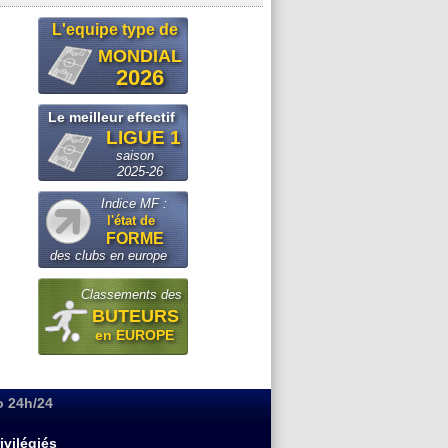
L'equipe type de
MONDIAL
2026
Le meilleur effectif
LIGUE 1
saison
2025-26
Indice MF :
l'état de
FORME
des clubs en europe
Classements des
BUTEURS
en EUROPE
o 24h/24
ivilégiés