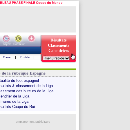
BLEAU PHASE FINALE Coupe du Monde
Résultats
Bayern
Dortmund
Classements
Calendriers
Maroc
|
Tunisie
|
s de la rubrique Espagne
tualité du foot espagnol
sultats & classement de la Liga
assement des buteurs de la Liga
endrier de la Liga
lmarès de la Liga
sultats Coupe du Roi
emplacement publicitaire