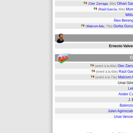
Oihan Sa
(
Oier Zarraga
, 60e)
Mun
(
Raúl García
, 60e)
Will
Álex Beren
Gorka Guru
(
Malcom Adu
, 73e)
Ernesto Valve
B
Oier Zarr
(entré à la 60e)
Raúl Gar
(entré à la 60e)
Malcom 
(entré à la 73e)
Unai G
Le
Ander C
J.
Balenzi
Julen Agirrezab
Unai Vence