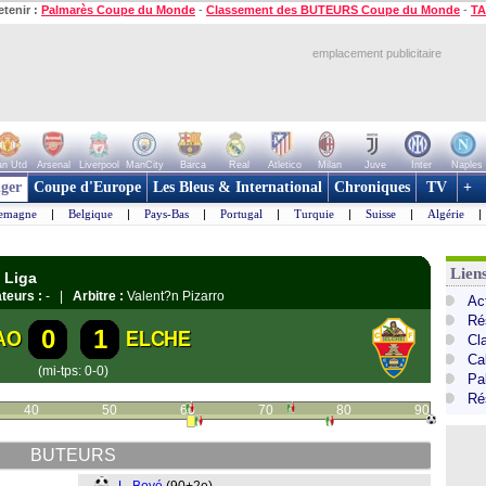
etenir :
Palmarès Coupe du Monde
-
Classement des BUTEURS Coupe du Monde
-
TA
emplacement publicitaire
n Utd
Arsenal
Liverpool
ManCity
Barca
Real
Atletico
Milan
Juve
Inter
Naples
ger
Coupe d'Europe
Les Bleus & International
Chroniques
TV
+
lemagne
|
Belgique
|
Pays-Bas
|
Portugal
|
Turquie
|
Suisse
|
Algérie
|
Lien
 Liga
teurs :
- |
Arbitre :
Valent?n Pizarro
Ac
Ré
0
1
AO
ELCHE
Cl
Cal
(mi-tps: 0-0)
Pa
Ré
40
50
60
70
80
90
BUTEURS