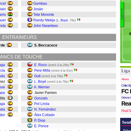
M
ncet
Gumbau
R
iain
Josán
E
L
O
P
iams
Tete Morente
C
H
Di
E
guer
Randy Ntekja
(
L. Boyé
, 78e)
Á
zeta
John Nwankwo
N
B
Po
ENTRAINEURS
G
rde
S. Beccacece
J
W
B
ANCS DE TOUCHE
Gu
aga
E. Roco
(entré à la 29e)
P
cía
Pere Milla
Liga
(entré à la 61e)
R
Adu
Guti
(entré à la 78e)
Alaves
ómez
L. Boyé
(entré à la 78e)
Celta Vi
kue
A. Werner
FC 
apa
Javier Pamies
Gérone 
 Bita
Gonzalo
Rea
aga
Pol Lirola
ala
N. Fernández
Real S
dor
Álex Collado
P. Diop
Sond
E. Ponce
Zidan