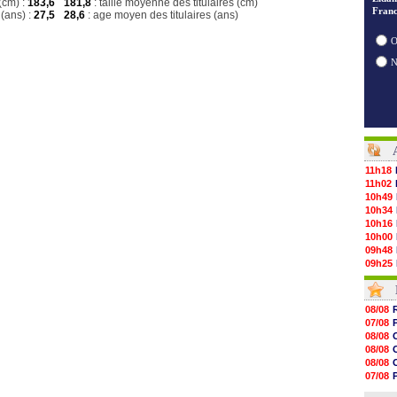
(cm) :
183,6
181,8
: taille moyenne des titulaires (cm)
Franc
(ans) :
27,5
28,6
: age moyen des titulaires (ans)
O
11h18
11h02
10h49
10h34
10h16
10h00
09h48
09h25
09h10
08h52
08/08
08/08
08/08
07/08
08/08
08/08
08/08
08/08
08/08
08/08
08/08
07/08
08/08
07/08
08/08