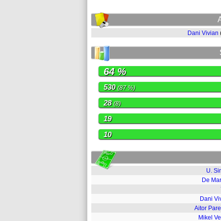
Dani Vivian
64 %
530
(87 %)
28
(8)
19
10
U. S
De Ma
Dani Vi
Aitor Par
Mikel V