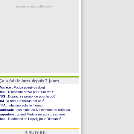
OM
: Côme pousse pour Gouiri
Benfica
: Ivanovic proche de Lens
emplacement publicitaire
OM
: Dupraz "alarmé" par la situation
Atletico
: Alvarez, le Barça va revoir son offre
Lorient
: Mbamba prêté par Leverkusen (officiel)
Amical
: le Real bat Ferencvaros
Naples
: Lukaku dit oui à Fenerbahçe
Voir les brèves précédentes
Ça a fait le buzz depuis 7 jours
Monaco
: Pogba pointé du doigt
Real
: Diomandé arrive pour 140 M€ !
PSG
: Dupraz se prononce pour la LdC
OM
: le retour d'Adidas est acté
FIFA
: Infantino sollicite Trump
Bordeaux
: des clubs de N1 montent au créneau
Argentine
: quand Medina recadre... sa mère
Real
: le démenti de Leipzig pour Diomandé
OM
: le club prêt à libérer Kondogbia ?
OM
: Paixão attire un 2e club anglais
A SUIVRE