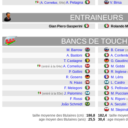
A. Petagna
V. Birsa
(
A. Cornelius
, 64e)
ENTRAINEURS
Gian Piero Gasperini
Rolando M
BANCS DE TOUCH
M. Barrow
B. Cesar
(e
A. Bastoni
A. Confent
T. Castagne
G. Gaudin
A. Cornelius
M. Gobbi
(entré à la 64e)
P. Gollini
R. Inglese
R. Gosens
M. Léris
N. Haas
L. Castro
F. Melegoni
S. Pellissie
J. Palomino
M. Pucciare
(entré à la 83e)
F. Rossi
N. Rigoni
(
João Schmidt
A. Seculin
M. Stepins
taille moyenne des titulaires (cm) :
186,8
182,4
: taille moye
age moyen des titulaires (ans) :
25,5
30,4
: age moyen de