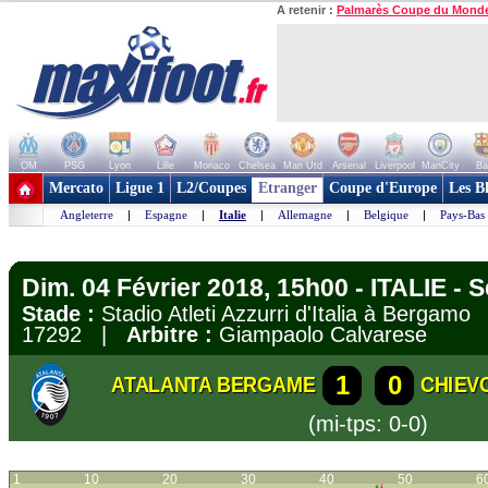
A retenir :
Palmarès Coupe du Mond
OM
PSG
Lyon
Lille
Monaco
Chelsea
Man Utd
Arsenal
Liverpool
ManCity
Ba
+ de clubs
Mercato
Ligue 1
L2/Coupes
Etranger
Coupe d'Europe
Les B
Angleterre
|
Espagne
|
Italie
|
Allemagne
|
Belgique
|
Pays-Bas
Dim. 04 Février 2018, 15h00 - ITALIE - S
Stade :
Stadio Atleti Azzurri d'Italia à Bergam
17292 |
Arbitre :
Giampaolo Calvarese
1
0
ATALANTA BERGAME
CHIEV
(mi-tps: 0-0)
1
10
20
30
40
50
6