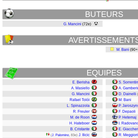
BUTEURS
G. Mancini
(72e)
AVERTISSEMENT
M. Bani
(90
EQUIPES
E. Berisha
S. Sorrenti
A. Masiello
A. Gamberi
G. Mancini
D. Dainelli
Rafael Tolói
M. Bani
L. Spinazzola
P. Jaroszyn
R. Freuler
F. Depaoli
M. de Roon
P. Hetemaj
H. Hateboer
I. Radovan
B. Cristante
E. Giaccher
J. Ilicic
R. Meggiori
(
J. Palomino
, 83e)