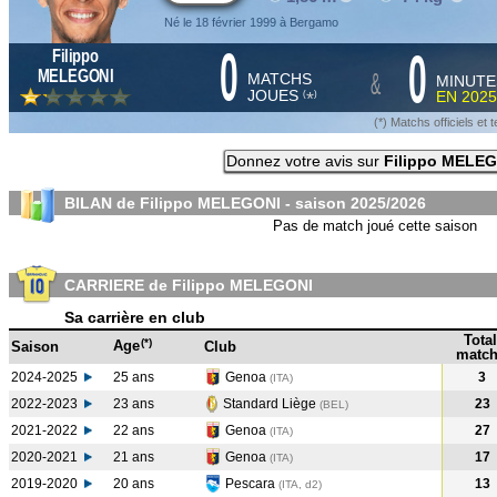
Né le 18 février 1999 à Bergamo
0
0
Filippo
&
MELEGONI
MATCHS
MINUTE
JOUES
EN
2025
*
(
)
(*) Matchs officiels e
Donnez votre avis sur
Filippo MELE
BILAN de Filippo MELEGONI - saison
2025/2026
Pas de match joué cette saison
CARRIERE de Filippo MELEGONI
Sa carrière en club
Total
(*)
Age
Saison
Club
match
2024-2025
25 ans
Genoa
3
(ITA
)
2022-2023
23 ans
Standard Liège
23
(BEL
)
2021-2022
22 ans
Genoa
27
(ITA
)
2020-2021
21 ans
Genoa
17
(ITA
)
2019-2020
20 ans
Pescara
13
(ITA, d2)