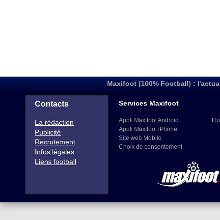
Maxifoot (100% Football) : l'actua
Services Maxifoot
Contacts
Appli Maxifoot Android
Flu
La rédaction
Appli Maxifoot iPhone
Publicité
Site web Mobile
Recrutement
Choix de consentement
Infos légales
Liens football