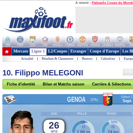
A retenir :
Palmarès Coupe du Mond
OM
PSG
Lyon
Lille
Monaco
Chelsea
Man Utd
Arsenal
Liverpool
ManCity
Ba
+ de clubs
Mercato
Ligue 1
L2/Coupes
Etranger
Coupe d'Europe
Les B
Actualité
|
Résultats & Classement
|
Buteurs
|
Calendrier
|
Equipe
10. Filippo MELEGONI
Fiche d'identité
Bilan et Matchs saison
Carrière & Sélections
Début Co
GENOA
(ITA)
Sept.
AGE
TAILLE
POIDS
26
52%
32%
ans
1,86 m
74 kg