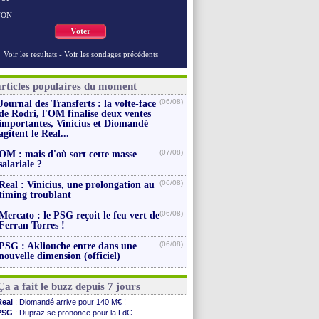
NON
Voter
Voir les resultats
-
Voir les sondages précédents
articles populaires du moment
(06/08)
Journal des Transferts : la volte-face
de Rodri, l'OM finalise deux ventes
importantes, Vinicius et Diomandé
agitent le Real...
(07/08)
OM : mais d'où sort cette masse
salariale ?
(06/08)
Real : Vinicius, une prolongation au
timing troublant
(06/08)
Mercato : le PSG reçoit le feu vert de
Ferran Torres !
(06/08)
PSG : Akliouche entre dans une
nouvelle dimension (officiel)
Ça a fait le buzz depuis 7 jours
Real
: Diomandé arrive pour 140 M€ !
PSG
: Dupraz se prononce pour la LdC