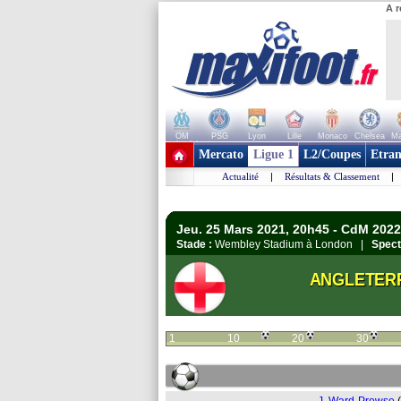
A r
OM
PSG
Lyon
Lille
Monaco
Chelsea
Ma
+ de clubs
Mercato
Ligue 1
L2/Coupes
Etran
Actualité
|
Résultats & Classement
|
Jeu. 25 Mars 2021, 20h45 - CdM 2022 
Stade :
Wembley Stadium à London |
Spect
ANGLETER
1
10
20
30