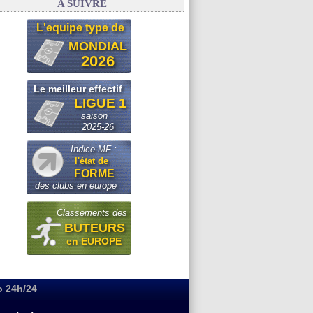
A SUIVRE
L'equipe type de
MONDIAL
2026
Le meilleur effectif
LIGUE 1
saison
2025-26
Indice MF :
l'état de
FORME
des clubs en europe
Classements des
BUTEURS
en EUROPE
o 24h/24