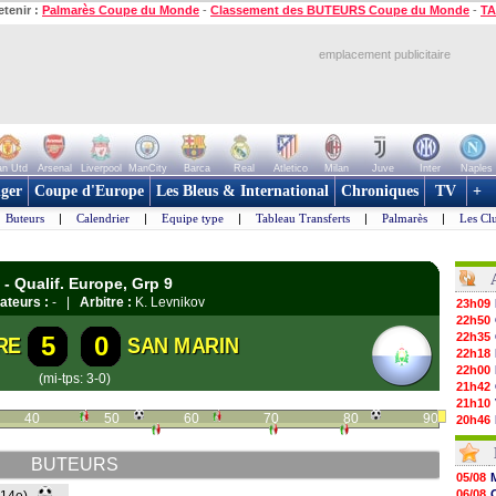
etenir :
Palmarès Coupe du Monde
-
Classement des BUTEURS Coupe du Monde
-
TA
emplacement publicitaire
n Utd
Arsenal
Liverpool
ManCity
Barca
Real
Atletico
Milan
Juve
Inter
Naples
ger
Coupe d'Europe
Les Bleus & International
Chroniques
TV
+
Buteurs
|
Calendrier
|
Equipe type
|
Tableau Transferts
|
Palmarès
|
Les Cl
- Qualif. Europe, Grp 9
ateurs :
- |
Arbitre :
K. Levnikov
23h09
22h50
22h35
5
0
RE
SAN MARIN
22h18
22h00
(mi-tps: 3-0)
21h42
21h10
40
50
60
70
80
90
20h46
20h30
20h01
BUTEURS
19h18
05/08
19h09
06/08