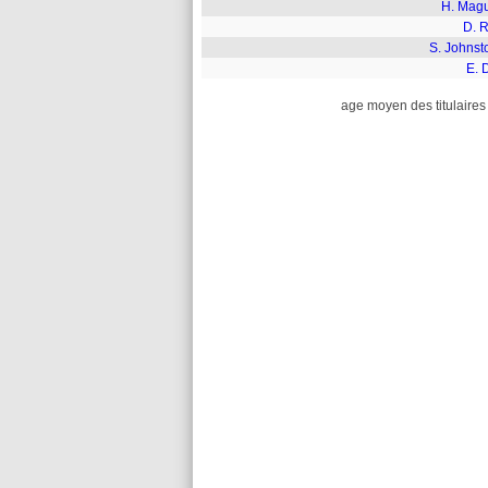
H. Magu
D. R
S. Johnst
E. 
age moyen des titulaires 