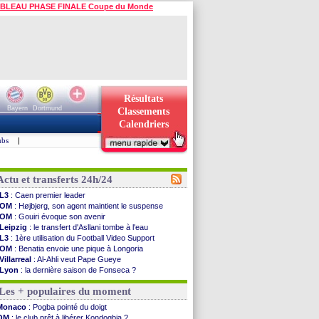
BLEAU PHASE FINALE Coupe du Monde
Résultats
Bayern
Dortmund
Classements
Calendriers
ubs
|
Actu et transferts 24h/24
L3
: Caen premier leader
OM
: Højbjerg, son agent maintient le suspense
OM
: Gouiri évoque son avenir
Leipzig
: le transfert d'Asllani tombe à l'eau
L3
: 1ère utilisation du Football Video Support
OM
: Benatia envoie une pique à Longoria
Villarreal
: Al-Ahli veut Pape Gueye
Lyon
: la dernière saison de Fonseca ?
OM
: un nouveau prétendant pour Højbjerg
Les + populaires du moment
Brest
: un gardien norvégien en approche ?
OM
: McCourt a versé 120 M€ en 2026
Monaco
: Pogba pointé du doigt
PSG
: 4 retours dans le groupe face à Man Utd ...
OM
: le club prêt à libérer Kondogbia ?