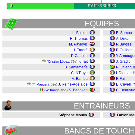
8
FAUTES SUBIES
EQUIPES
L. Butelle
B. Samba
R. Thomas
A. Djiku
M. Pavlovic
P. Baysse
I. Traoré
F. Guilbert
P. Capelle
Y. Armoug
F. Tait
J. Gradit
(
Cristian López
, 71e)
B. Santamaría
P. Oniangu
C. N'Doye
I. Diomand
A. Bamba
F. Fajr
J. Reine-Adélaïde
E. Crivelli
(
T. Mangani
, 82e)
(
S. Bahoken
C. Beauvu
(
W. Kanga
, 85e)
ENTRAINEURS
Stéphane Moulin
Fabien Me
BANCS DE TOUCH