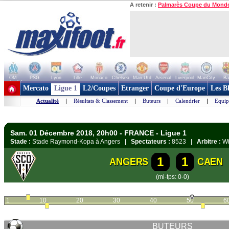
A retenir :
Palmarès Coupe du Mond
OM
PSG
Lyon
Lille
Monaco
Chelsea
Man Utd
Arsenal
Liverpool
ManCity
Ba
+ de clubs
Mercato
Ligue 1
L2/Coupes
Etranger
Coupe d'Europe
Les B
Actualité
|
Résultats & Classement
|
Buteurs
|
Calendrier
|
Equip
Sam. 01 Décembre 2018, 20h00 - FRANCE - Ligue 1
Stade :
Stade Raymond-Kopa à Angers |
Spectateurs :
8523 |
Arbitre :
Wi
1
1
ANGERS
CAEN
(mi-tps: 0-0)
1
10
20
30
40
50
6
BUTEURS