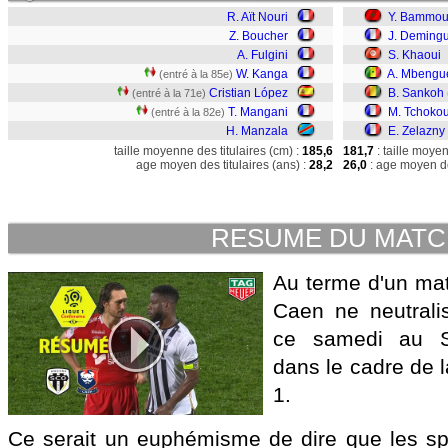
R. Aït Nouri
Y. Bammo
Z. Boucher
J. Demingu
A. Fulgini
S. Khaoui
W. Kanga
A. Mbengu
(entré à la 85e)
Cristian López
B. Sankoh
(entré à la 71e)
T. Mangani
M. Tchoko
(entré à la 82e)
H. Manzala
E. Zelazny
taille moyenne des titulaires (cm) :
185,6
181,7
: taille moye
age moyen des titulaires (ans) :
28,2
26,0
: age moyen de
RESUME DU MAT
Au terme d'un mat
Caen ne neutrali
ce samedi au S
dans le cadre de 
1.
Ce serait un euphémisme de dire que les sp