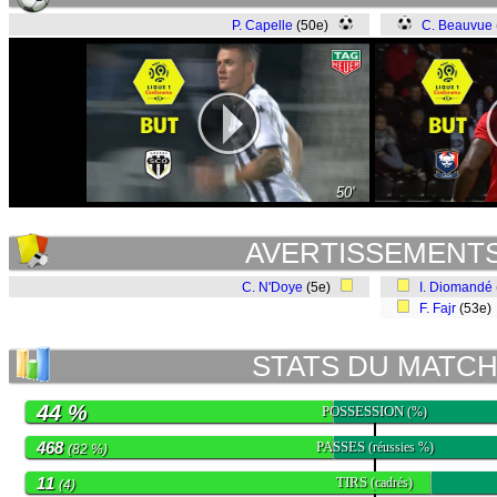
P. Capelle
(50e)
C. Beauvue
50'
AVERTISSEMENT
C. N'Doye
(5e)
I. Diomandé
F. Fajr
(53e
STATS DU MATC
44 %
POSSESSION
(%)
468
PASSES
(réussies %)
(82 %)
11
TIRS
(cadrés)
(4)