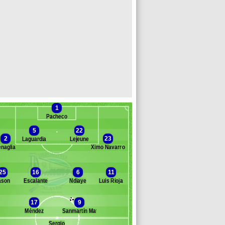
1
Pacheco
5
22
2
23
Laguardia
Lejeune
enaglia
Ximo Navarro
Banc des remplaçants
Alaves
25
16
6
11
ason
Escalante
Ndiaye
Luis Rioja
llistri
anu Vallejo
17
9
ntonio Moya
Méndez
Sanmartín Mato
idetti
ntonio Sivera
Sergio