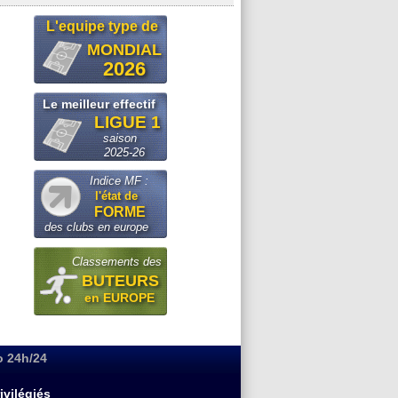
L'equipe type de
MONDIAL
2026
Le meilleur effectif
LIGUE 1
saison
2025-26
Indice MF :
l'état de
FORME
des clubs en europe
Classements des
BUTEURS
en EUROPE
o 24h/24
ivilégiés