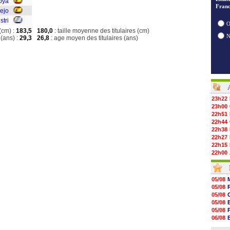
oya
Franc
ejo
stri
O
(cm) :
183,5
180,0
: taille moyenne des titulaires (cm)
(ans) :
29,3
26,8
: age moyen des titulaires (ans)
23h22
23h00
22h51
22h44
22h38
22h27
22h15
22h00
21h48
21h39
21h26
05/08
21h05
05/08
20h47
05/08
20h30
05/08
20h18
05/08
20h04
06/08
19h47
06/08
19h34