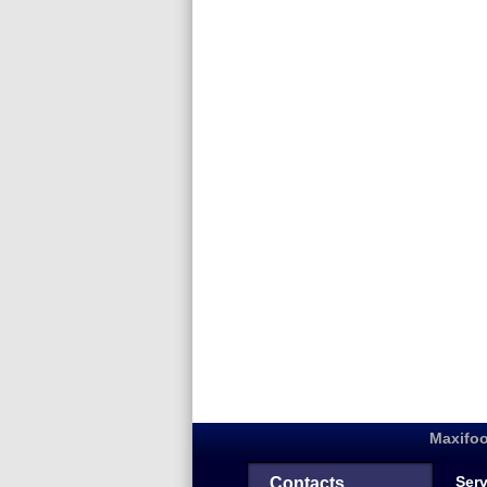
Maxifoo
Serv
Contacts