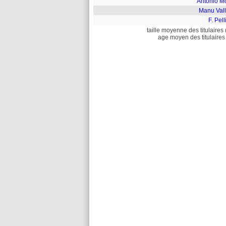
Antonio M
Manu Vall
F. Pelli
taille moyenne des titulaires 
age moyen des titulaires 