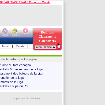
BLEAU PHASE FINALE Coupe du Monde
Résultats
Bayern
Dortmund
Classements
Calendriers
Maroc
|
Tunisie
|
s de la rubrique Espagne
tualité du foot espagnol
sultats & classement de la Liga
assement des buteurs de la Liga
endrier de la Liga
lmarès de la Liga
sultats Coupe du Roi
emplacement publicitaire