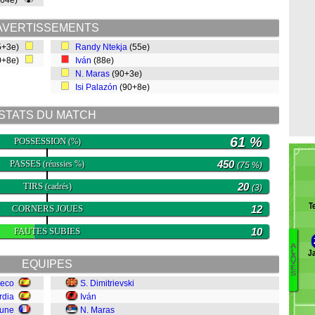
(64e)
AVERTISSEMENTS
5+3e)
Randy Ntekja
(55e)
0+8e)
Iván
(88e)
N. Maras
(90+3e)
Isi Palazón
(90+8e)
STATS DU MATCH
61 %
POSSESSION
(%)
PASSES
450
(réussies %)
(75 %)
TIRS
20
(cadrés)
(3)
T
CORNERS JOUES
12
FAUTES SUBIES
10
A
J
L
Pe
A
EQUIPES
V
E
M
S
eco
S. Dimitrievski
A
rdia
Iván
Gu
A
eune
N. Maras