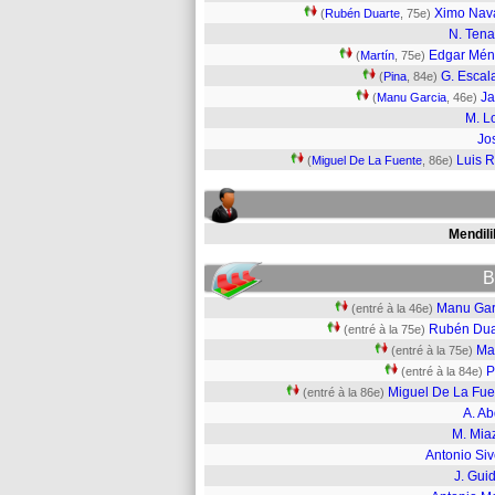
Ximo Nav
(
Rubén Duarte
, 75e)
N. Tena
Edgar Mén
(
Martín
, 75e)
G. Escal
(
Pina
, 84e)
J
(
Manu Garcia
, 46e)
M. L
Jo
Luis R
(
Miguel De La Fuente
, 86e)
Mendili
B
Manu Gar
(entré à la 46e)
Rubén Dua
(entré à la 75e)
Mar
(entré à la 75e)
P
(entré à la 84e)
Miguel De La Fue
(entré à la 86e)
A. Ab
M. Mia
Antonio Siv
J. Guid