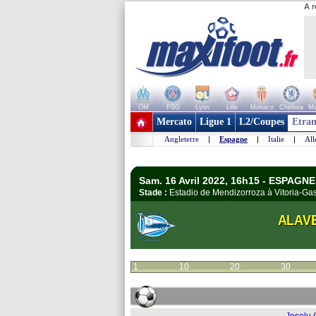
A r
OM
PSG
Lyon
Lille
Monaco
Chelsea
Ma
+ de clubs
Mercato
Ligue 1
L2/Coupes
Etran
Angleterre
|
Espagne
|
Italie
|
Al
Sam. 16 Avril 2022, 16h15 - ESPAGNE
Stade :
Estadio de Mendizorroza à Vitoria-G
ALAV
1
10
20
30