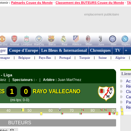
etenir :
Palmarès Coupe du Monde
-
Classement des BUTEURS Coupe du Monde
-
TA
emplacement publicitaire
n Utd
Arsenal
Liverpool
ManCity
Barca
Real
Atletico
Milan
Juve
Inter
Naples
ger
Coupe d'Europe
Les Bleus & International
Chroniques
TV
+
lemagne
|
Belgique
|
Pays-Bas
|
Portugal
|
Turquie
|
Suisse
|
Algérie
|
Lien
 - Liga
asteiz |
Spectateurs :
- |
Arbitre :
Juan Mart?nez
Ac
Ré
1
0
ES
RAYO VALLECANO
Cl
Cal
(mi-tps: 0-0)
Pa
Ré
40
50
60
70
80
90
BUTEURS