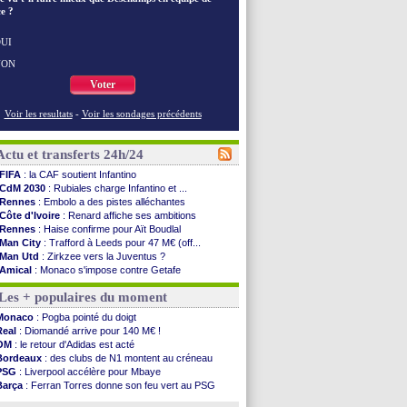
e ?
UI
NON
Voter
Voir les resultats
-
Voir les sondages précédents
Actu et transferts 24h/24
FIFA
: la CAF soutient Infantino
CdM 2030
: Rubiales charge Infantino et ...
Rennes
: Embolo a des pistes alléchantes
Côte d'Ivoire
: Renard affiche ses ambitions
Rennes
: Haise confirme pour Aït Boudlal
Man City
: Trafford à Leeds pour 47 M€ (off...
Man Utd
: Zirkzee vers la Juventus ?
Amical
: Monaco s'impose contre Getafe
Nantes
: Der Zakarian et sa relation avec Kita
Les + populaires du moment
OM
: le club prêt à libérer Kondogbia ?
Monaco
: le message touchant d'Akliouche
Monaco
: Pogba pointé du doigt
FIFA
: Tebas en remet une couche
Real
: Diomandé arrive pour 140 M€ !
FIFA
: l'UEFA maintient la pression
OM
: le retour d'Adidas est acté
PSG
: Tebas encense Luis Enrique
Bordeaux
: des clubs de N1 montent au créneau
Real
: Vinicius jusqu'en 2032 (officiel)
PSG
: Liverpool accélère pour Mbaye
Lyon
: Mangala va rejoindre Getafe
Barça
: Ferran Torres donne son feu vert au PSG
OM
: une offre refusée pour Aguerd
PSG
: Luis Enrique satisfait malgré tout
Real
: c'est confirmé pour Vinicius