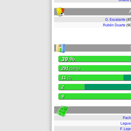
Joselu
G. Escalante
(4
Rubén Duarte
(9
39 %
291
(58 %)
11
(5)
2
9
Pach
Lagua
F. Lej