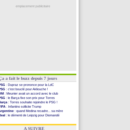
Man City
: Rodri préfère le Barça au Real !
Troyes
: Junior Diaz jusqu'en 2030 (officiel)
emplacement publicitaire
PSG
: Akliouche a signé (officiel)
OM
: une offre pour Bulka
PSG
: contrat signé pour Akliouche
Ouganda
: Owori battu à mort à Kampala
Arsenal
: Arteta veut créer une dynastie
Voir les brèves précédentes
Ça a fait le buzz depuis 7 jours
PSG
: Dupraz se prononce pour la LdC
PSG
: c'est bouclé pour Akliouche !
OM
: Meunier avait un accord avec le club
PSG
: le Barça fixe son prix pour Torres
Barça
: Torres souhaite rejoindre le PSG !
FIFA
: Infantino sollicite Trump
Argentine
: quand Medina recadre... sa mère
Real
: le démenti de Leipzig pour Diomandé
OM
: Paixão attire un 2e club anglais
FIFA
: le conseiller d'Infantino démissionne !
A SUIVRE