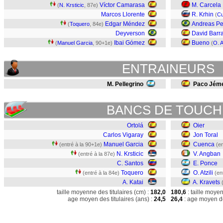
Víctor Camarasa
M. Carcela
(
N. Krsticic
, 87e)
Marcos Llorente
R. Krhin
(
C
Edgar Méndez
Andreas Pe
(
Toquero
, 84e)
Deyverson
David Barra
Ibai Gómez
Bueno
(
Manuel Garcia
, 90+1e)
(
O. At
ENTRAINEURS
M. Pellegrino
Paco Jém
BANCS DE TOUCH
Ortolá
Oier
Carlos Vigaray
Jon Toral
Manuel Garcia
Cuenca
(entré à la 90+1e)
(en
N. Krsticic
V. Angban
(entré à la 87e)
C. Santos
E. Ponce
Toquero
O. Atzili
(entré à la 84e)
(en
A. Katai
A. Kravets
taille moyenne des titulaires (cm) :
182,0
180,6
: taille moye
age moyen des titulaires (ans) :
24,5
26,4
: age moyen de