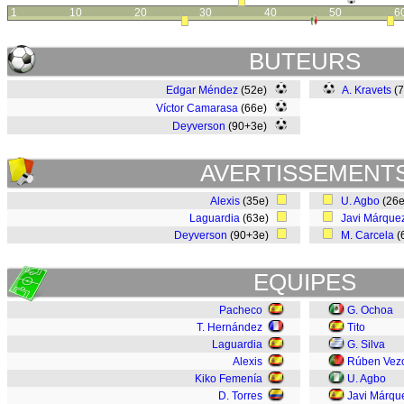
1
10
20
30
40
50
6
BUTEURS
Edgar Méndez
(52e)
A. Kravets
(
Víctor Camarasa
(66e)
Deyverson
(90+3e)
AVERTISSEMENT
Alexis
(35e)
U. Agbo
(26
Laguardia
(63e)
Javi Márque
Deyverson
(90+3e)
M. Carcela
(
EQUIPES
Pacheco
G. Ochoa
T. Hernández
Tito
Laguardia
G. Silva
Alexis
Rúben Vez
Kiko Femenía
U. Agbo
D. Torres
Javi Márqu