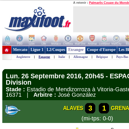
A retenir :
Palmarès Coupe du Mond
OM
PSG
Lyon
Lille
Monaco
Chelsea
Man Utd
Arsenal
Liverpool
ManCity
Ba
+ de clubs
Mercato
Ligue 1
L2/Coupes
Etranger
Coupe d'Europe
Les B
Angleterre
|
Espagne
|
Italie
|
Allemagne
|
Belgique
|
Pays-Bas
Lun. 26 Septembre 2016, 20h45 - ESPA
Division
Stade :
Estadio de Mendizorroza à Vitoria-Ga
16371 |
Arbitre :
José González
3
1
ALAVES
GREN
(mi-tps: 0-0)