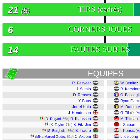
21
TIRS
(cadrés)
(8)
6
CORNERS JOUES
14
FAUTES SUBIES
EQUIPES
R. Pasveer
W. Benítez
J. Sutalo
R. Karsdor
D. Rensch
O. Boscagli
Y. Baas
Ryan Flam
Jorrel Hato
M. Dams
(
M
J. Henderson
G. Til
(
R. Pe
D. Klaassen
M. Tillman
(
D. Rugani
, 86e)
K. Fitz-Jim
I. Saibari
(
K. Taylor
, 71e)
B. Traoré
I. Perisic
(
S. Berghuis
, 86e)
(
A
C. Akpom
L. de Jong
(
Mika Marcel Godts
, 61e)