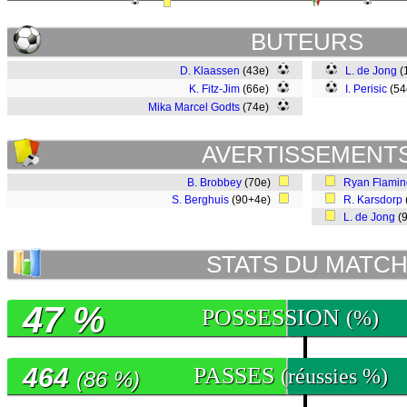
BUTEURS
D. Klaassen
(43e)
L. de Jong
(
K. Fitz-Jim
(66e)
I. Perisic
(5
Mika Marcel Godts
(74e)
AVERTISSEMENT
B. Brobbey
(70e)
Ryan Flami
S. Berghuis
(90+4e)
R. Karsdorp
L. de Jong
(
STATS DU MATC
47 %
POSSESSION
(%)
464
PASSES
(réussies %)
(86 %)