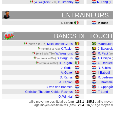
B. Brobbey
N. Lang
(
W. Weghorst
, 71e)
(
J.
ENTRAINEURS
F. Farioli
P. Bosz
BANCS DE TOUCH
Mika Marcel Godts
Mauro Júni
(entré à la 61e)
K. Taylor
J. Bakayok
(entré à la 71e)
W. Weghorst
R. Pepi
(entré à la 71e)
(en
S. Berghuis
A. Obispo
(entré à la 86e)
(
D. Rugani
C. Driouec
(entré à la 86e)
J. Gorter
N. Schiks
A. Gaaei
I. Babadi
D. Ramaj
R. Ledezm
A. Kaplan
J. Dromme
B. van den Boomen
F. Oppegå
Christian Theodor Kjelder Rasmus
T. Land
O. Wijndal
taille moyenne des titulaires (cm) :
183,1
185,2
: taille moye
age moyen des titulaires (ans) :
26,4
26,5
: age moyen de