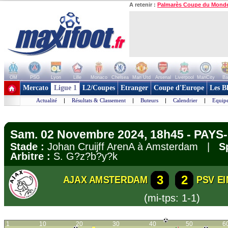
A retenir :
Palmarès Coupe du Mond
OM
PSG
Lyon
Lille
Monaco
Chelsea
Man Utd
Arsenal
Liverpool
ManCity
Ba
+ de clubs
Mercato
Ligue 1
L2/Coupes
Etranger
Coupe d'Europe
Les B
Actualité
|
Résultats & Classement
|
Buteurs
|
Calendrier
|
Equipe
Sam. 02 Novembre 2024, 18h45 - PAYS-
Stade :
Johan Cruijff ArenA à Amsterdam |
S
Arbitre :
S. G?z?b?y?k
3
2
AJAX AMSTERDAM
PSV E
(mi-tps: 1-1)
1
10
20
30
40
50
6