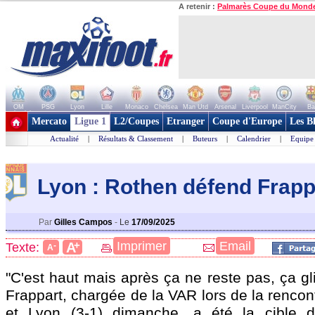
A retenir :
Palmarès Coupe du Mond
OM
PSG
Lyon
Lille
Monaco
Chelsea
Man Utd
Arsenal
Liverpool
ManCity
Ba
+ de clubs
Mercato
Ligue 1
L2/Coupes
Etranger
Coupe d'Europe
Les B
Actualité
|
Résultats & Classement
|
Buteurs
|
Calendrier
|
Equipe
Lyon : Rothen défend Frapp
Par
Gilles Campos
-
Le
17/09/2025
+
Imprimer
Email
A
Texte:
-
A
"C'est haut mais après ça ne reste pas, ça gl
Frappart, chargée de la VAR lors de la renco
et Lyon (3-1) dimanche, a été la cible 