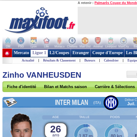
A retenir :
Palmarès Coupe du Mond
OM
PSG
Lyon
Lille
Monaco
Chelsea
Man Utd
Arsenal
Liverpool
ManCity
Ba
+ de clubs
Mercato
Ligue 1
L2/Coupes
Etranger
Coupe d'Europe
Les B
Actualité
|
Résultats & Classement
|
Buteurs
|
Calendrier
|
Equipe
Zinho VANHEUSDEN
Fiche d'identité
Bilan et Matchs saison
Carrière & Sélections
Début Co
INTER MILAN
(ITA)
Juil.
AGE
TAILLE
POIDS
26
54%
65%
ans
1,87 m
80 kg