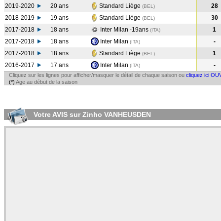
2019-2020
20 ans
Standard Liège
28
(BEL
)
2018-2019
19 ans
Standard Liège
30
(BEL
)
2017-2018
18 ans
Inter Milan -19ans
1
(ITA
)
2017-2018
18 ans
Inter Milan
-
(ITA
)
2017-2018
18 ans
Standard Liège
1
(BEL
)
2016-2017
17 ans
Inter Milan
-
(ITA
)
Cliquez sur les lignes pour afficher/masquer le détail de chaque saison ou
cliquez ici OU
(*)
Age au début de la saison
Votre AVIS sur Zinho VANHEUSDEN