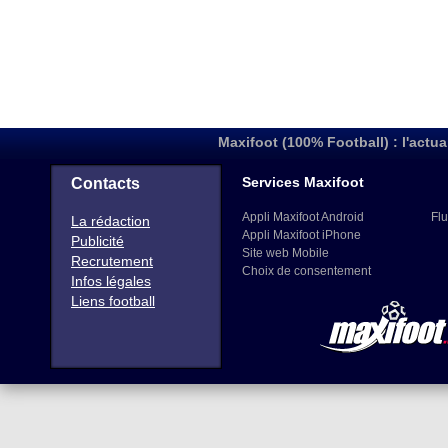
Maxifoot (100% Football) : l'actua
Services Maxifoot
Contacts
Appli Maxifoot Android
Flu
La rédaction
Appli Maxifoot iPhone
Publicité
Site web Mobile
Recrutement
Choix de consentement
Infos légales
Liens football