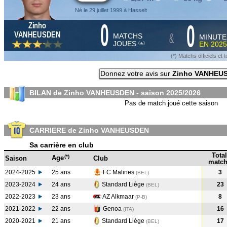
Né le 29 juillet 1999 à Hasselt
0
0
Zinho
&
VANHEUSDEN
MATCHS
MINUTE
JOUES
EN
2025
*
(
)
(*) Matchs officiels e
Donnez votre avis sur
Zinho VANHEU
BILAN de Zinho VANHEUSDEN - saison
2025/2026
Pas de match joué cette saison
CARRIERE de Zinho VANHEUSDEN
Sa carrière en club
Total
(*)
Age
Saison
Club
match
2024-2025
25 ans
FC Malines
3
(BEL
)
2023-2024
24 ans
Standard Liège
23
(BEL
)
2022-2023
23 ans
AZ Alkmaar
8
(P-B
)
2021-2022
22 ans
Genoa
16
(ITA
)
2020-2021
21 ans
Standard Liège
17
(BEL
)