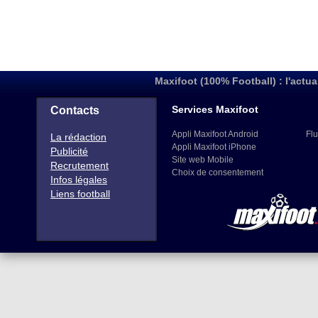
Maxifoot (100% Football) : l'actua
Services Maxifoot
Contacts
Appli Maxifoot Android
Flu
La rédaction
Appli Maxifoot iPhone
Publicité
Site web Mobile
Recrutement
Choix de consentement
Infos légales
Liens football