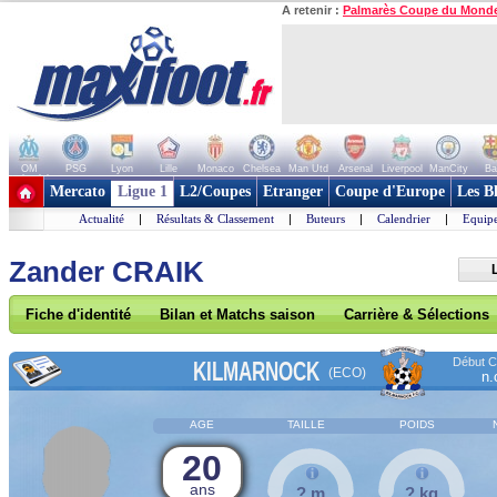
A retenir :
Palmarès Coupe du Mond
OM
PSG
Lyon
Lille
Monaco
Chelsea
Man Utd
Arsenal
Liverpool
ManCity
Ba
+ de clubs
Mercato
Ligue 1
L2/Coupes
Etranger
Coupe d'Europe
Les B
Actualité
|
Résultats & Classement
|
Buteurs
|
Calendrier
|
Equipe
Zander CRAIK
Fiche d'identité
Bilan et Matchs saison
Carrière & Sélections
Début Co
KILMARNOCK
(ECO)
n.
AGE
TAILLE
POIDS
20
ans
? m
? kg