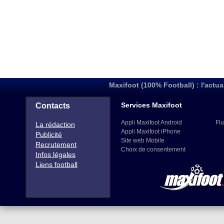
Maxifoot (100% Football) : l'actua
Services Maxifoot
Contacts
Appli Maxifoot Android
Flu
La rédaction
Appli Maxifoot iPhone
Publicité
Site web Mobile
Recrutement
Choix de consentement
Infos légales
Liens football