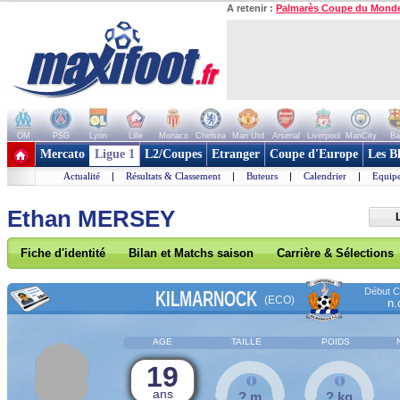
A retenir :
Palmarès Coupe du Mond
OM
PSG
Lyon
Lille
Monaco
Chelsea
Man Utd
Arsenal
Liverpool
ManCity
Ba
+ de clubs
Mercato
Ligue 1
L2/Coupes
Etranger
Coupe d'Europe
Les B
Actualité
|
Résultats & Classement
|
Buteurs
|
Calendrier
|
Equipe
Ethan MERSEY
Fiche d'identité
Bilan et Matchs saison
Carrière & Sélections
Début Co
KILMARNOCK
(ECO)
n.
AGE
TAILLE
POIDS
19
ans
? m
? kg