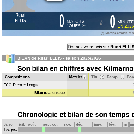
0
0
Ruari
&
ELLIS
MATCHS
MINUTE
JOUES
EN
2025
*
(
)
(*) Matchs officiels e
Donnez votre avis sur
Ruari ELLI
BILAN de Ruari ELLIS - saison
2025/2026
Son bilan en chiffres avec Kilmarn
Compétitions
Matchs
Titu.
Rempl.
Ban
?
?
?
ECO, Premier League
-
-
-
Bilan total en club
-
-
-
Chronologie et bilan de son temps 
Saison
juil.
août
sept.
oct.
nov.
déc.
janv.
févr.
m
av
m
Tps jeu: