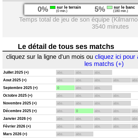
0%
sur le terrain
5%
sur le banc
(0 min.)
(180 min.)
Temps total de jeu de son équipe (Kilmarno
3540 minutes
Le détail de tous ses matchs
cliquez sur la ligne d'un mois ou
cliquez ici pour 
les matchs (+)
Juillet 2025 (+)
abs.
abs.
abs.
Aout 2025 (+)
abs.
abs.
abs.
abs.
abs
Septembre 2025 (+)
0
abs.
abs.
Octobre 2025 (+)
abs.
abs.
abs.
abs.
Novembre 2025 (+)
abs.
abs.
abs.
abs.
Décembre 2025 (+)
abs.
0
abs.
abs.
abs
Janvier 2026 (+)
abs.
abs.
abs.
abs.
abs
Février 2026 (+)
abs.
abs.
abs.
abs.
abs
Mars 2026 (+)
abs.
abs.