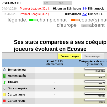
Avril 2026 (+)
abs.
abs.
04/04/2026
Premier League, 32e j.
Hibernian Edimbourg
3-0
Kilmarnock
11/04/2026
Premier League, 33e j.
Kilmarnock
2-2
Dundee FC
légende:
championnat
coupe(s) na
d'europe
absent
abs.
Ses stats comparées à ses coéquipi
joueurs évoluant en Ecosse
Premier League
Toutes compét.
Ruari ELLIS
Coéquipiers de son 
(Kilmarnock)
(Kilmarnock)
Temps de jeu
-
max:2671
Matchs joués
-
max:31
T
Titulaire
-
max:30
Buts marqués
-
max:8
Carton jaune
-
max:10
Carton rouge
-
max:1