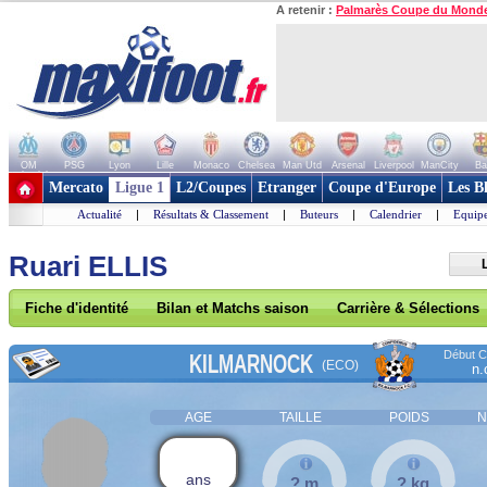
A retenir :
Palmarès Coupe du Mond
OM
PSG
Lyon
Lille
Monaco
Chelsea
Man Utd
Arsenal
Liverpool
ManCity
Ba
+ de clubs
Mercato
Ligue 1
L2/Coupes
Etranger
Coupe d'Europe
Les B
Actualité
|
Résultats & Classement
|
Buteurs
|
Calendrier
|
Equipe
Ruari ELLIS
Fiche d'identité
Bilan et Matchs saison
Carrière & Sélections
Début Co
KILMARNOCK
(ECO)
n.
AGE
TAILLE
POIDS
N
ans
? m
? kg