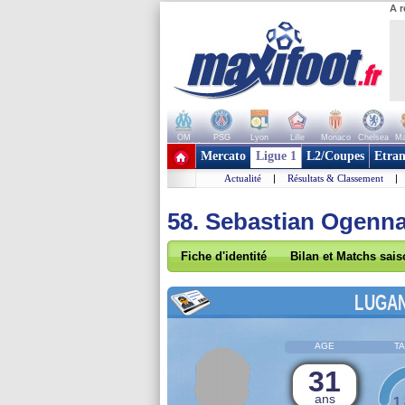
A r
OM
PSG
Lyon
Lille
Monaco
Chelsea
Ma
+ de clubs
Mercato
Ligue 1
L2/Coupes
Etran
Actualité
|
Résultats & Classement
|
58. Sebastian Ogen
Fiche d'identité
Bilan et Matchs sai
LUGA
AGE
TA
31
ans
1