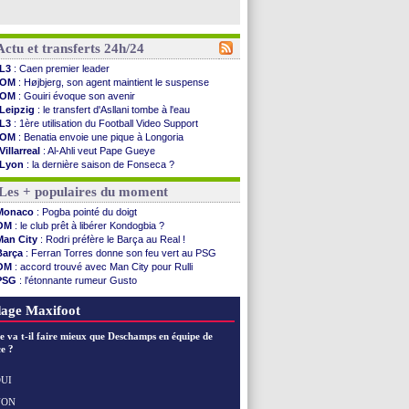
Actu et transferts 24h/24
L3
: Caen premier leader
OM
: Højbjerg, son agent maintient le suspense
OM
: Gouiri évoque son avenir
Leipzig
: le transfert d'Asllani tombe à l'eau
L3
: 1ère utilisation du Football Video Support
OM
: Benatia envoie une pique à Longoria
Villarreal
: Al-Ahli veut Pape Gueye
Lyon
: la dernière saison de Fonseca ?
OM
: un nouveau prétendant pour Højbjerg
Les + populaires du moment
Brest
: un gardien norvégien en approche ?
OM
: McCourt a versé 120 M€ en 2026
Monaco
: Pogba pointé du doigt
PSG
: 4 retours dans le groupe face à Man Utd ...
OM
: le club prêt à libérer Kondogbia ?
Nice
: Kevin Carlos va partir en Italie
Man City
: Rodri préfère le Barça au Real !
L1
: prison avec sursis requis contre un arbitre
Barça
: Ferran Torres donne son feu vert au PSG
Leganés
: c'est signé pour Luca Zidane (off.)
OM
: accord trouvé avec Man City pour Rulli
Atletico
: Ruggeri en route pour Aston Villa
PSG
: l'étonnante rumeur Gusto
Monaco
: Filipe Luis soutient Biereth
OM
: une offre pour Bulka
Lyon
: Mangala prêté à Getafe (officiel)
Ouganda
: Owori battu à mort à Kampala
age Maxifoot
PSG
: Nsoki va signer en Croatie
Arsenal
: Naples vise Gabriel Jesus
e va t-il faire mieux que Deschamps en équipe de
Real
: Mastantuono prêté à la Fiorentina (off.)
e ?
Man City
: accord avec le Barça pour Rodri ?
Rennes
: Haise a prolongé (officiel)
UI
Palace
: Tomiyasu a convaincu (officiel)
NON
Voir les brèves précédentes