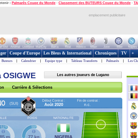
etenir :
Palmarès Coupe du Monde
-
Classement des BUTEURS Coupe du Monde
-
TA
emplacement publicitaire
n Utd
Arsenal
Liverpool
ManCity
Barca
Real
Atletico
Milan
Juve
Inter
Naples
ger
Coupe d'Europe
Les Bleus & International
Chroniques
TV
+
Buteurs
|
Calendrier
|
Equipe type
|
Tableau Transferts
|
Palmarès
|
Les Cl
na OSIGWE
Les autres joueurs de Lugano
son
Carrière & Sélections
Début Contrat :
Fin de contrat :
NO
(SUI)
Août 2020
n.c.
ILLE
POIDS
NATIONALITE
61%
55%
,85 m
77 kg
NIGERIA