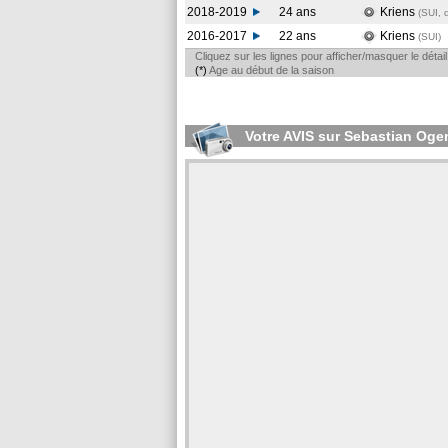
2018-2019
24 ans
Kriens
(SUI, 
2016-2017
22 ans
Kriens
(SUI
)
Cliquez sur les lignes pour afficher/masquer le déta
(*)
Age au début de la saison
Votre AVIS sur Sebastian Og