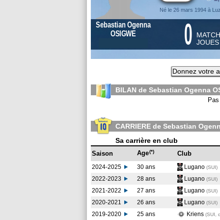
Né le 26 mars 1994 à Lu
0
Sebastian Ogenna
OSIGWE
MATC
JOUE
Donnez votre a
BILAN de Sebastian Ogenna O
Pas 
CARRIERE de Sebastian Ogen
Sa carrière en club
(*)
Age
Saison
Club
2024-2025
30 ans
Lugano
(SUI
)
2022-2023
28 ans
Lugano
(SUI
)
2021-2022
27 ans
Lugano
(SUI
)
2020-2021
26 ans
Lugano
(SUI
)
2019-2020
25 ans
Kriens
(SUI, 