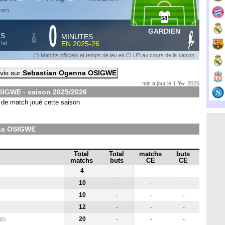
zern
58
0
GARDIEN
&
HS
MINUTES
S
EN
2025-26
*
(
)
(*) Matchs officiels et temps de jeu en CLUB au cours de la saison
vis sur
Sebastian Ogenna OSIGWE
mis à jour le 1 fév. 2026
SIGWE - saison
2025/2026
de match joué cette saison
na OSIGWE
Total
Total
matchs
buts
matchs
buts
CE
CE
4
-
-
-
10
-
-
-
10
-
-
-
12
-
-
-
20
-
-
-
d2)