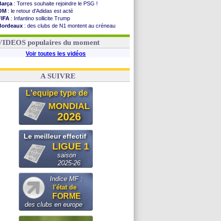
Barça
: Torres souhaite rejoindre le PSG !
OM
: le retour d'Adidas est acté
FIFA
: Infantino sollicite Trump
Bordeaux
: des clubs de N1 montent au créneau
Argentine
: quand Medina recadre... sa mère
Real
: le démenti de Leipzig pour Diomandé
VIDEOS populaires du moment
Voir toutes les vidéos
A SUIVRE
L'equipe type de
MONDIAL
2026
Le meilleur effectif
LIGUE 1
saison
2025-26
Indice MF :
l'état de
FORME
des clubs en europe