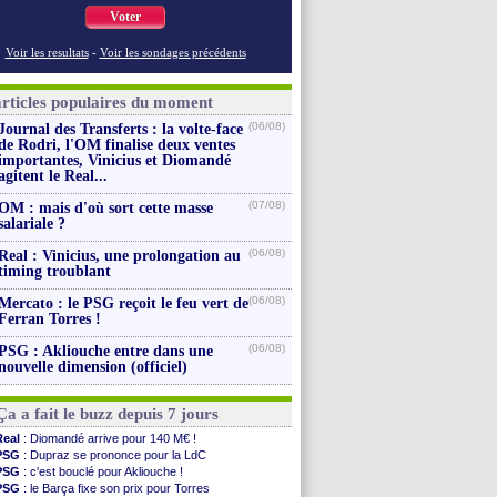
Voter
Voir les resultats
-
Voir les sondages précédents
articles populaires du moment
(06/08)
Journal des Transferts : la volte-face
de Rodri, l'OM finalise deux ventes
importantes, Vinicius et Diomandé
agitent le Real...
(07/08)
OM : mais d'où sort cette masse
salariale ?
(06/08)
Real : Vinicius, une prolongation au
timing troublant
(06/08)
Mercato : le PSG reçoit le feu vert de
Ferran Torres !
(06/08)
PSG : Akliouche entre dans une
nouvelle dimension (officiel)
Ça a fait le buzz depuis 7 jours
Real
: Diomandé arrive pour 140 M€ !
PSG
: Dupraz se prononce pour la LdC
PSG
: c'est bouclé pour Akliouche !
PSG
: le Barça fixe son prix pour Torres