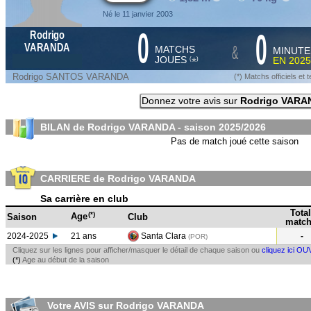
Né le 11 janvier 2003
0
0
Rodrigo
&
VARANDA
MATCHS
MINUTE
JOUES
EN
2025
*
(
)
Rodrigo SANTOS VARANDA
(*) Matchs officiels e
Donnez votre avis sur
Rodrigo VARA
BILAN de Rodrigo VARANDA - saison
2025/2026
Pas de match joué cette saison
CARRIERE de Rodrigo VARANDA
Sa carrière en club
Total
(*)
Age
Saison
Club
match
2024-2025
21 ans
Santa Clara
-
(POR
)
Cliquez sur les lignes pour afficher/masquer le détail de chaque saison ou
cliquez ici OU
(*)
Age au début de la saison
Votre AVIS sur Rodrigo VARANDA