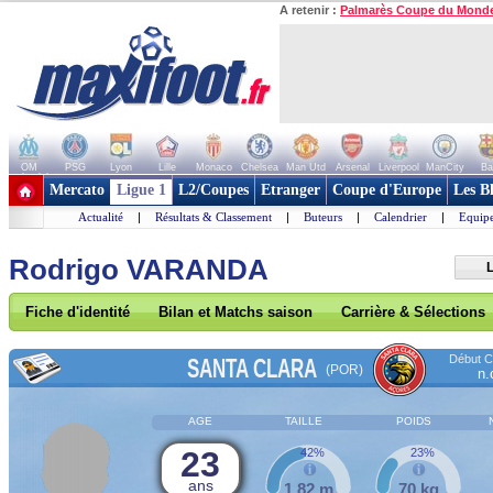
A retenir :
Palmarès Coupe du Mond
OM
PSG
Lyon
Lille
Monaco
Chelsea
Man Utd
Arsenal
Liverpool
ManCity
Ba
+ de clubs
Mercato
Ligue 1
L2/Coupes
Etranger
Coupe d'Europe
Les B
Actualité
|
Résultats & Classement
|
Buteurs
|
Calendrier
|
Equipe
Rodrigo VARANDA
L
Fiche d'identité
Bilan et Matchs saison
Carrière & Sélections
Début Co
SANTA CLARA
(POR)
n.
AGE
TAILLE
POIDS
23
42%
23%
ans
1,82 m
70 kg