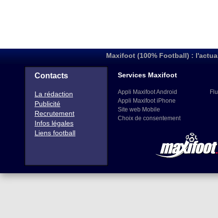
Maxifoot (100% Football) : l'actua
Services Maxifoot
Contacts
Appli Maxifoot Android
Flu
La rédaction
Appli Maxifoot iPhone
Publicité
Site web Mobile
Recrutement
Choix de consentement
Infos légales
Liens football