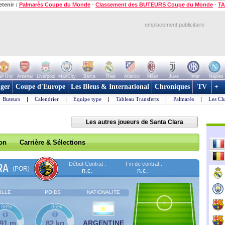
etenir :
Palmarès Coupe du Monde
-
Classement des BUTEURS Coupe du Monde
-
TA
emplacement publicitaire
n Utd
Arsenal
Liverpool
ManCity
Barca
Real
Atletico
Milan
Juve
Inter
Naples
ger
Coupe d'Europe
Les Bleus & International
Chroniques
TV
+
Buteurs
|
Calendrier
|
Equipe type
|
Tableau Transferts
|
Palmarès
|
Les Cl
Les autres joueurs de Santa Clara
son
Carrière & Sélections
Début Contrat :
Fin de contrat :
RA
(POR)
n.c.
n.c.
ILLE
POIDS
NATIONALITE
88%
85%
,91 m
82 kg
ARGENTINE