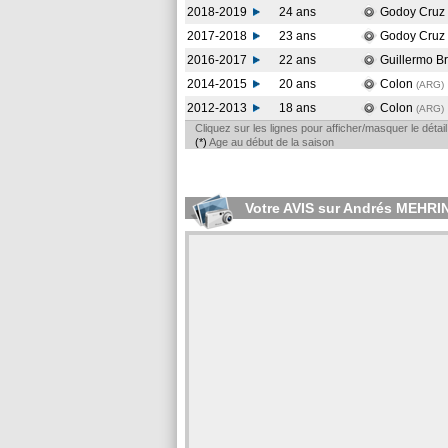
2018-2019
24 ans
Godoy Cruz
2017-2018
23 ans
Godoy Cruz
2016-2017
22 ans
Guillermo 
2014-2015
20 ans
Colon
(ARG
)
2012-2013
18 ans
Colon
(ARG
)
Cliquez sur les lignes pour afficher/masquer le déta
(*)
Age au début de la saison
Votre AVIS sur Andrés MEHRI