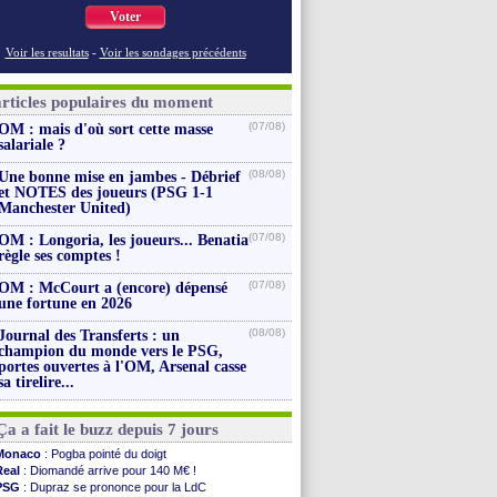
Voter
Voir les resultats
-
Voir les sondages précédents
articles populaires du moment
(07/08)
OM : mais d'où sort cette masse
salariale ?
(08/08)
Une bonne mise en jambes - Débrief
et NOTES des joueurs (PSG 1-1
Manchester United)
(07/08)
OM : Longoria, les joueurs... Benatia
règle ses comptes !
(07/08)
OM : McCourt a (encore) dépensé
une fortune en 2026
(08/08)
Journal des Transferts : un
champion du monde vers le PSG,
portes ouvertes à l'OM, Arsenal casse
sa tirelire...
Ça a fait le buzz depuis 7 jours
Monaco
: Pogba pointé du doigt
Real
: Diomandé arrive pour 140 M€ !
PSG
: Dupraz se prononce pour la LdC