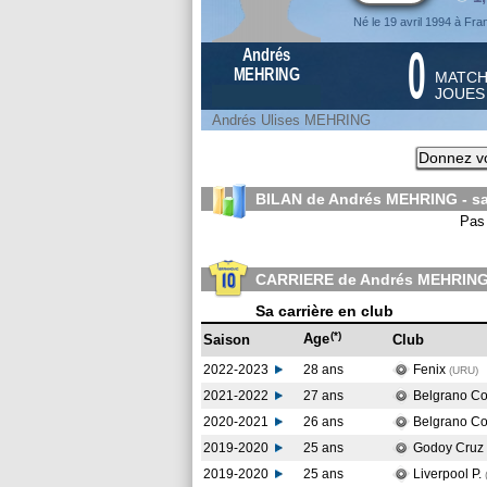
Né le 19 avril 1994 à Fra
0
Andrés
MEHRING
MATC
JOUE
Andrés Ulises MEHRING
Donnez vo
BILAN de Andrés MEHRING - s
Pas 
CARRIERE de Andrés MEHRIN
Sa carrière en club
(*)
Age
Saison
Club
2022-2023
28 ans
Fenix
(URU
)
2021-2022
27 ans
Belgrano C
2020-2021
26 ans
Belgrano C
2019-2020
25 ans
Godoy Cruz
2019-2020
25 ans
Liverpool P.