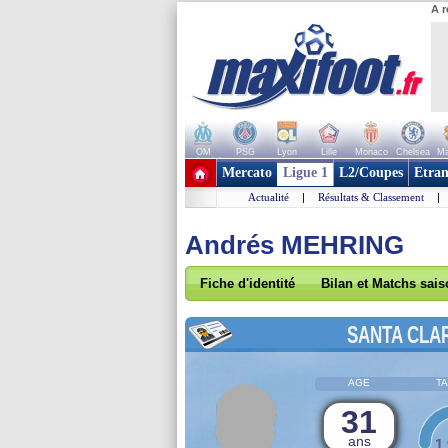
A r
OM
PSG
Lyon
Lille
Monaco
Chelsea
Ma
+ de clubs
Mercato
Ligue 1
L2/Coupes
Etran
Actualité
|
Résultats & Classement
|
Andrés MEHRING
Fiche d'identité
Bilan et Matchs sai
SANTA CLA
AGE
TA
31
ans
1