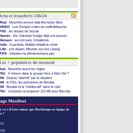
Actu et transferts 24h/24
Real
: Mourinho presse déjà Bernardo Silva
VIDEO
: Luis Enrique a bien accueilli Akliouche
PSG
: les doutes de Suzuki
Nantes
: Der Zakarian fustige déjà ses joueurs
Monaco
: accord avec Ghejdemis
Italie
: Guardiola, Maldini rétablit la vérité
Lille
: son départ, Meunier accuse Létang
FIFA
: Infantino ne démissionnera pas
Barça
: Flick esquive pour Ferran Torres
Les + populaires du moment
Liverpool
: Araujo, une option d'achat à 55 M€
Lens
: inquiétude pour Édouard
Real
: Mourinho durcit les règles
Man Utd
: Vitek vendu à Middlesbrough (off.)
PSG
: 4 retours dans le groupe face à Man Utd ?
PSV
: Sano recruté pour 14,5 M€ (officiel)
OM
: Dupraz "alarmé" par la situation
OM
: Coventry pense à Angel Gomes
OM
: le PSG, les précisions de Benatia
PSG
: Rafel Pol satisfait des progrès
OM
: Benatia et la "médiocrité" dans le club
Amical
: le Barça vainqueur puis battu
PSG
: Liverpool va proposer 115 M€ pour Barcola
Inter
: Calhanoglu prêt à prolonger
OM
: B. Genesio - "ce n'est pas idéal"
Nice
: Abdelmonem veut rester
OM
: Côme pousse pour Gouiri
age Maxifoot
L2
: le classement complet
L2
: les résultats de la soirée
e va t-il faire mieux que Deschamps en équipe de
Amical
: Le Havre renversé par Oviedo
e ?
Amical
: Nice battu aux tirs au but
Benfica
: Ivanovic proche de Lens
UI
OM
: Dupraz "alarmé" par la situation
NON
Voir les brèves précédentes