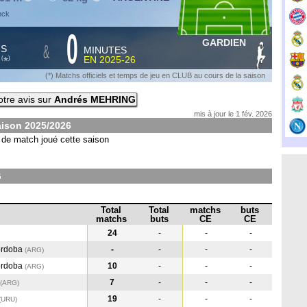
nck
0
GARDIEN
&
HS
MINUTES
S
EN
2025-26
*
(
)
(*) Matchs officiels et temps de jeu en CLUB au cours de la saison
tre avis sur
Andrés MEHRING
mis à jour le 1 fév. 2026
aison
2025/2026
de match joué cette saison
G
Total
Total
matchs
buts
matchs
buts
CE
CE
24
-
-
-
ordoba
-
-
-
-
(ARG
)
ordoba
10
-
-
-
(ARG
)
7
-
-
-
(ARG
)
19
-
-
-
(URU
)