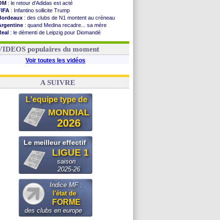
OM
: le retour d'Adidas est acté
FIFA
: Infantino sollicite Trump
Bordeaux
: des clubs de N1 montent au créneau
Argentine
: quand Medina recadre... sa mère
Real
: le démenti de Leipzig pour Diomandé
OM
: le club prêt à libérer Kondogbia ?
OM
: Paixão attire un 2e club anglais
VIDEOS populaires du moment
Voir toutes les vidéos
A SUIVRE
L'equipe type de
MONDIAL
2026
Le meilleur effectif
LIGUE 1
saison
2025-26
Indice MF :
l'état de
FORME
des clubs en europe