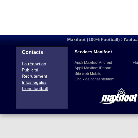
Maxifoot (100% Football) : l'actua
Services Maxifoot
Contacts
Appli Maxifoot Android
Flu
La rédaction
Appli Maxifoot iPhone
Publicité
Site web Mobile
Recrutement
Choix de consentement
Infos légales
Liens football