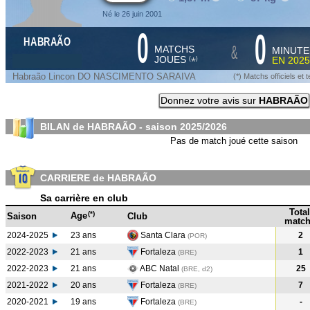
Né le 26 juin 2001
0
0
HABRAÃO
&
MATCHS
MINUTE
JOUES
EN
2025
*
(
)
Habraão Lincon DO NASCIMENTO SARAIVA
(*) Matchs officiels e
Donnez votre avis sur
HABRAÃO
BILAN de HABRAÃO - saison
2025/2026
Pas de match joué cette saison
CARRIERE de HABRAÃO
Sa carrière en club
Total
(*)
Age
Saison
Club
match
2024-2025
23 ans
Santa Clara
2
(POR
)
2022-2023
21 ans
Fortaleza
1
(BRE
)
2022-2023
21 ans
ABC Natal
25
(BRE, d2)
2021-2022
20 ans
Fortaleza
7
(BRE
)
2020-2021
19 ans
Fortaleza
-
(BRE
)