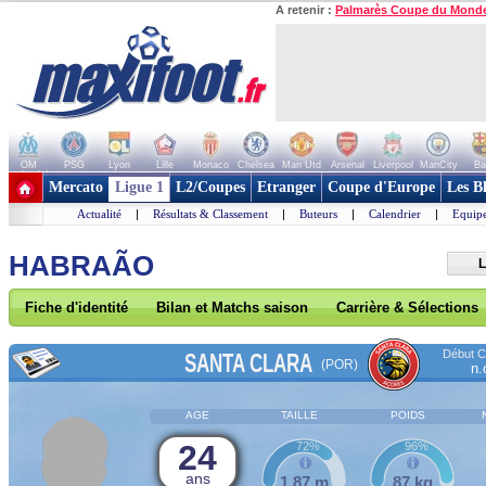
A retenir :
Palmarès Coupe du Mond
OM
PSG
Lyon
Lille
Monaco
Chelsea
Man Utd
Arsenal
Liverpool
ManCity
Ba
+ de clubs
Mercato
Ligue 1
L2/Coupes
Etranger
Coupe d'Europe
Les B
Actualité
|
Résultats & Classement
|
Buteurs
|
Calendrier
|
Equipe
HABRAÃO
L
Fiche d'identité
Bilan et Matchs saison
Carrière & Sélections
Début Co
SANTA CLARA
(POR)
n.
AGE
TAILLE
POIDS
24
72%
96%
ans
1,87 m
87 kg