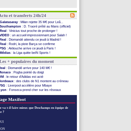
Actu et transferts 24h/24
Galatasaray
: Milan rejette 35 M€ pour Leã...
Southampton
: D. Traoré prêté au Mans (officiel)
Real
: Vinicius tout proche de prolonger !
VIDEO
: un accueil impressionnant pour Salah !
Real
: Diomandé attendu ce jeudi à Madrid !
Real
: Rodri, la piste Barça se confirme
PSG
: Akliouche arrive ce jeudi à Paris !
Médias
: la Liga quitte beIN Sports !
PSG
: pas d'inquiétude pour Rafael Pol
Les + populaires du moment
Real
: ça se complique pour Rodri !
Barça
: Ferran Torres donne son feu vert au ...
Real
: Diomandé arrive pour 140 M€ !
FIFA
: des excuses après le projet
Monaco
: Pogba pointé du doigt
Abha
: c'est fait pour Fekir (officiel)
OM
: le retour d'Adidas est acté
Real
: réponse imminente de Vinicius
Bordeaux
: des clubs de N1 montent au créneau
Arsenal
: Nørgaard transféré à Everton (off.)
PSG
: Liverpool accélère pour Mbaye
Al-Ahli
: Deschamps a discuté !
Lyon
: Fonseca prend cher sur les réseaux
PSG
: Luis Enrique satisfait malgré tout
Trabzonspor
: une annonce pour Salah !
Monaco
: Pogba pointé du doigt
Real
: une nouvelle offre pour Vinicius
age Maxifoot
Rennes
: Zabiri n'est pas fan de la L1
Rennes
: une offre de Fulham pour Aït Boudlal
e va t-il faire mieux que Deschamps en équipe de
VIDEO
: Thomasson et Cresswell réconciliés
e ?
Dunkerque
: Nzonzi avait des pistes en L1
Lyon
: Mangala sur le départ
UI
Amical
: Arsenal s'incline face au Real Betis
NON
Voir les brèves précédentes