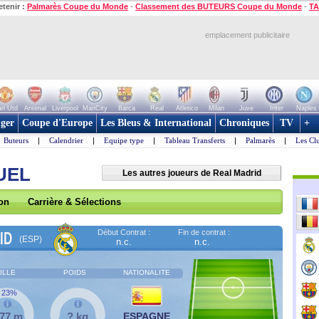
etenir :
Palmarès Coupe du Monde
-
Classement des BUTEURS Coupe du Monde
-
TA
emplacement publicitaire
n Utd
Arsenal
Liverpool
ManCity
Barca
Real
Atletico
Milan
Juve
Inter
Naples
ger
Coupe d'Europe
Les Bleus & International
Chroniques
TV
+
Buteurs
|
Calendrier
|
Equipe type
|
Tableau Transferts
|
Palmarès
|
Les Cl
UEL
Les autres joueurs de Real Madrid
son
Carrière & Sélections
Début Contrat :
Fin de contrat :
ID
(ESP)
n.c.
n.c.
ILLE
POIDS
NATIONALITE
23%
,77 m
? kg
ESPAGNE