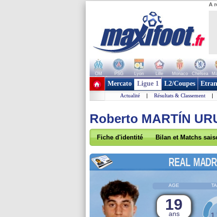
A r
OM
PSG
Lyon
Lille
Monaco
Chelsea
Ma
+ de clubs
Mercato
Ligue 1
L2/Coupes
Etran
Actualité
|
Résultats & Classement
|
Roberto MARTÍN UR
Fiche d'identité
Bilan et Matchs sai
REAL MADR
AGE
TA
19
ans
1