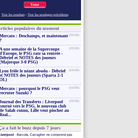
Voter
Voir les resultats
-
Voir les sondages précédents
articles populaires du moment
(05/08)
Mercato : Deschamps, et maintenant
?
(05/08)
A une semaine de la Supercoupe
d'Europe, le PSG rate sa rentrée -
Débrief et NOTES des joueurs
(Majorque 3-0 PSG)
(04/08)
Lyon frôle le néant absolu - Débrief
et NOTES des joueurs (Sparta 2-1
OL)
(04/08)
Mercato : pourquoi le PSG veut
recruter Suzuki ?
(05/08)
Journal des Transferts : Liverpool
tourné vers le PSG, le nouveau club
de Salah connu, Lille veut piocher au
Real...
Ça a fait le buzz depuis 7 jours
Liverpool
: Barcola, Carragher ne comprend pas