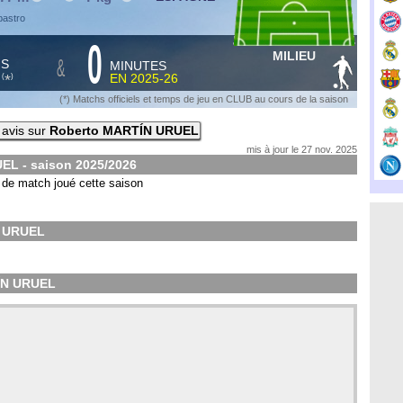
bastro
0
MILIEU
&
HS
MINUTES
S
EN
2025-26
*
(
)
(*) Matchs officiels et temps de jeu en CLUB au cours de la saison
 avis sur
Roberto MARTÍN URUEL
mis à jour le 27 nov. 2025
EL - saison
2025/2026
de match joué cette saison
N URUEL
TÍN URUEL