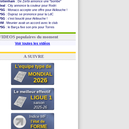
Tottenham
: De Zerbi annonce une "bombe"
Real
: City annonce la couleur pour Rodri
PSG
: Monaco accepte une offre pour Akliouche !
PSG
: Dupraz se prononce pour la LdC
PSG
: c'est bouclé pour Akliouche !
OM
: Meunier avait un accord avec le club
PSG
: le Barça fixe son prix pour Torres
Barça
: Torres souhaite rejoindre le PSG !
FIFA
: Infantino sollicite Trump
VIDEOS populaires du moment
Voir toutes les vidéos
A SUIVRE
L'equipe type de
MONDIAL
2026
Le meilleur effectif
LIGUE 1
saison
2025-26
Indice MF :
l'état de
FORME