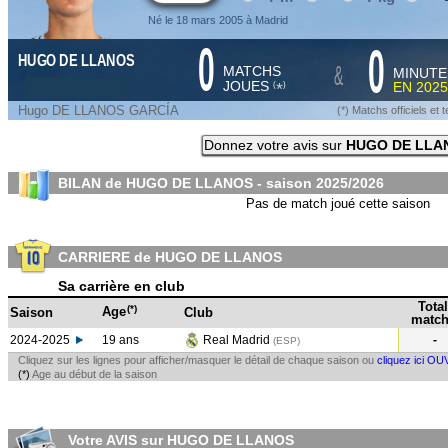
Né le 18 mars 2005 à Madrid
0
0
HUGO DE LLANOS
&
MATCHS
MINUTE
JOUES
EN
2025
*
(
)
Hugo DE LLANOS GARCÍA
(*) Matchs officiels e
Donnez votre avis sur
HUGO DE LLA
BILAN de HUGO DE LLANOS - saison
2025/2026
Pas de match joué cette saison
CARRIERE de HUGO DE LLANOS
Sa carrière en club
Total
(*)
Age
Saison
Club
match
2024-2025
19 ans
Real Madrid
-
(ESP
)
Cliquez sur les lignes pour afficher/masquer le détail de chaque saison ou
cliquez ici OU
(*)
Age au début de la saison
Votre AVIS sur HUGO DE LLANOS