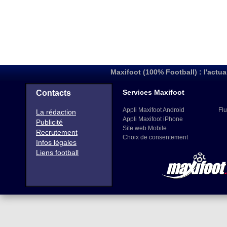
Maxifoot (100% Football) : l'actua
Services Maxifoot
Contacts
Appli Maxifoot Android
Flu
La rédaction
Appli Maxifoot iPhone
Publicité
Site web Mobile
Recrutement
Choix de consentement
Infos légales
Liens football