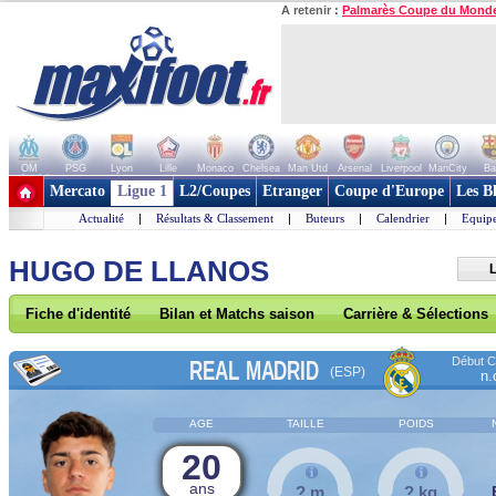
A retenir :
Palmarès Coupe du Mond
OM
PSG
Lyon
Lille
Monaco
Chelsea
Man Utd
Arsenal
Liverpool
ManCity
Ba
+ de clubs
Mercato
Ligue 1
L2/Coupes
Etranger
Coupe d'Europe
Les B
Actualité
|
Résultats & Classement
|
Buteurs
|
Calendrier
|
Equipe
HUGO DE LLANOS
L
Fiche d'identité
Bilan et Matchs saison
Carrière & Sélections
Début Co
REAL MADRID
(ESP)
n.
AGE
TAILLE
POIDS
20
ans
? m
? kg