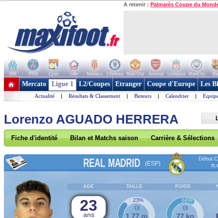
A retenir :
Palmarès Coupe du Mond
OM
PSG
Lyon
Lille
Monaco
Chelsea
Man Utd
Arsenal
Liverpool
ManCity
Ba
+ de clubs
Mercato
Ligue 1
L2/Coupes
Etranger
Coupe d'Europe
Les B
Actualité
|
Résultats & Classement
|
Buteurs
|
Calendrier
|
Equipe
Lorenzo AGUADO HERRERA
Fiche d'identité
Bilan et Matchs saison
Carrière & Sélections
Début Co
REAL MADRID
(ESP)
n.
AGE
TAILLE
POIDS
23
23%
64%
ans
1,77 m
77 kg