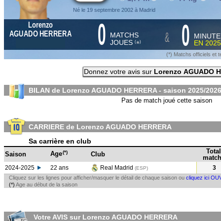
Né le 19 septembre 2002 à Madrid
0
0
Lorenzo
&
AGUADO HERRERA
MATCHS
MINUTE
JOUES
EN
2025
*
(
)
(*) Matchs officiels e
Donnez votre avis sur
Lorenzo AGUADO 
BILAN de Lorenzo AGUADO HERRERA - saison
2025/202
Pas de match joué cette saison
CARRIERE de Lorenzo AGUADO HERRERA
Sa carrière en club
Total
(*)
Age
Saison
Club
match
2024-2025
22 ans
Real Madrid
3
(ESP
)
Cliquez sur les lignes pour afficher/masquer le détail de chaque saison ou
cliquez ici OU
(*)
Age au début de la saison
Votre AVIS sur Lorenzo AGUADO HERRERA