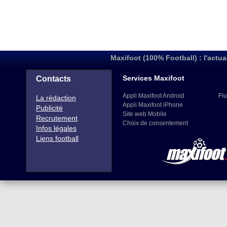
Maxifoot (100% Football) : l'actua
Services Maxifoot
Contacts
Appli Maxifoot Android
Flu
La rédaction
Appli Maxifoot iPhone
Publicité
Site web Mobile
Recrutement
Choix de consentement
Infos légales
Liens football