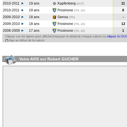
2010-2011
19 ans
Kapfenberg
11
(AUT
)
2010-2011
19 ans
Frosinone
8
(ITA, d2)
2009-2010
18 ans
Genoa
-
(ITA
)
2009-2010
18 ans
Frosinone
12
(ITA, d2)
2008-2009
17 ans
Frosinone
1
(ITA, d2)
Cliquez sur les lignes pour afficher/masquer le détail de chaque saison ou
cliquez ici OU
(*)
Age au début de la saison
Votre AVIS sur Robert GUCHER