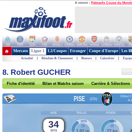
A retenir :
Palmarès Coupe du Mond
OM
PSG
Lyon
Lille
Monaco
Chelsea
Man Utd
Arsenal
Liverpool
ManCity
Ba
+ de clubs
Mercato
Ligue 1
L2/Coupes
Etranger
Coupe d'Europe
Les B
Actualité
|
Résultats & Classement
|
Buteurs
|
Calendrier
|
Equipe
8. Robert GUCHER
Fiche d'identité
Bilan et Matchs saison
Carrière & Sélections
Début Co
PISE
(ITA)
n.
AGE
TAILLE
POIDS
34
30%
52%
ans
1,82 m
77 kg