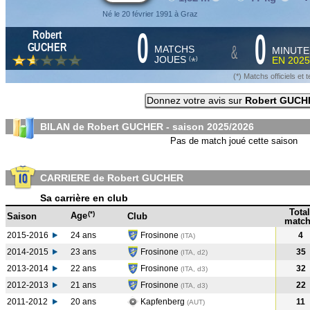
Né le 20 février 1991 à Graz
0
0
Robert
&
GUCHER
MATCHS
MINUTE
JOUES
EN
2025
*
(
)
(*) Matchs officiels e
Donnez votre avis sur
Robert GUCH
BILAN de Robert GUCHER - saison
2025/2026
Pas de match joué cette saison
CARRIERE de Robert GUCHER
Sa carrière en club
Total
(*)
Age
Saison
Club
match
2015-2016
24 ans
Frosinone
4
(ITA
)
2014-2015
23 ans
Frosinone
35
(ITA, d2)
2013-2014
22 ans
Frosinone
32
(ITA, d3)
2012-2013
21 ans
Frosinone
22
(ITA, d3)
2011-2012
20 ans
Kapfenberg
11
(AUT
)