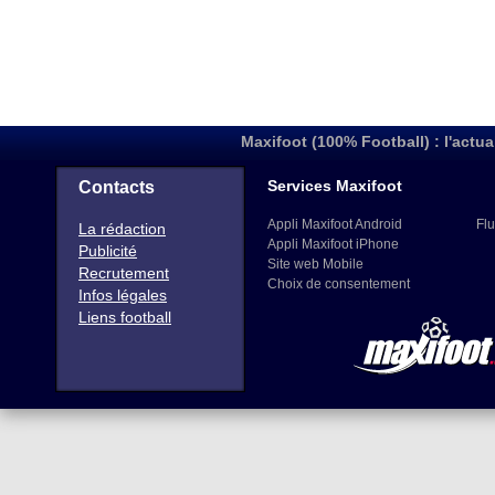
Maxifoot (100% Football) : l'actua
Services Maxifoot
Contacts
Appli Maxifoot Android
Flu
La rédaction
Appli Maxifoot iPhone
Publicité
Site web Mobile
Recrutement
Choix de consentement
Infos légales
Liens football