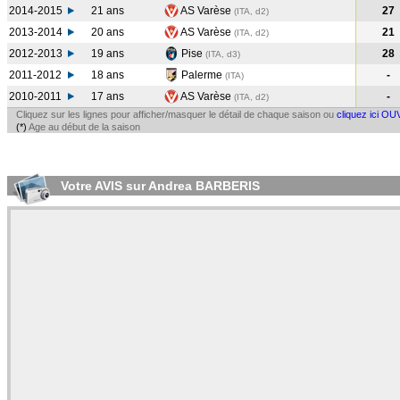
2014-2015
21 ans
AS Varèse
27
(ITA, d2)
2013-2014
20 ans
AS Varèse
21
(ITA, d2)
2012-2013
19 ans
Pise
28
(ITA, d3)
2011-2012
18 ans
Palerme
-
(ITA
)
2010-2011
17 ans
AS Varèse
-
(ITA, d2)
Cliquez sur les lignes pour afficher/masquer le détail de chaque saison ou
cliquez ici OU
(*)
Age au début de la saison
Votre AVIS sur Andrea BARBERIS