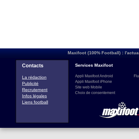
Maxifoot (100% Football) : l'actua
Services Maxifoot
Contacts
Appli Maxifoot Android
Flu
La rédaction
Appli Maxifoot iPhone
Publicité
Site web Mobile
Recrutement
Choix de consentement
Infos légales
Liens football