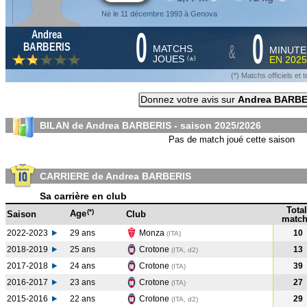
Né le 11 décembre 1993 à Genova
0
0
Andrea
&
BARBERIS
MATCHS
MINUTE
JOUES
EN
2025
*
(
)
(*) Matchs officiels e
Donnez votre avis sur
Andrea BARBE
BILAN de Andrea BARBERIS - saison
2025/2026
Pas de match joué cette saison
CARRIERE de Andrea BARBERIS
Sa carrière en club
Total
(*)
Age
Saison
Club
match
2022-2023
29 ans
Monza
10
(ITA
)
2018-2019
25 ans
Crotone
13
(ITA, d2)
2017-2018
24 ans
Crotone
39
(ITA
)
2016-2017
23 ans
Crotone
27
(ITA
)
2015-2016
22 ans
Crotone
29
(ITA, d2)