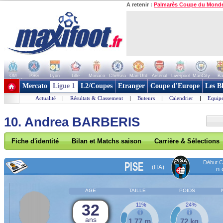
A retenir :
Palmarès Coupe du Mond
OM
PSG
Lyon
Lille
Monaco
Chelsea
Man Utd
Arsenal
Liverpool
ManCity
Ba
+ de clubs
Mercato
Ligue 1
L2/Coupes
Etranger
Coupe d'Europe
Les B
Actualité
|
Résultats & Classement
|
Buteurs
|
Calendrier
|
Equipe
10. Andrea BARBERIS
Fiche d'identité
Bilan et Matchs saison
Carrière & Sélections
Début Co
PISE
(ITA)
n.
AGE
TAILLE
POIDS
32
11%
24%
ans
1,77 m
72 kg