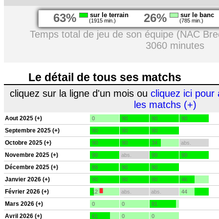
63%
sur le terrain
26%
sur le banc
(1915 min.)
(785 min.)
Temps total de jeu de son équipe (NAC Bre
3060 minutes
Le détail de tous ses matchs
cliquez sur la ligne d'un mois ou
cliquez ici pour 
les matchs (+)
Aout 2025 (+)
0
90
90
90
Septembre 2025 (+)
90
90
90
Octobre 2025 (+)
90
90
34
abs.
Novembre 2025 (+)
90
abs.
90
90
Décembre 2025 (+)
89
90
90
Janvier 2026 (+)
90
90
90
46
Février 2026 (+)
12
abs.
abs.
44
Mars 2026 (+)
0
0
81
Avril 2026 (+)
61
0
0