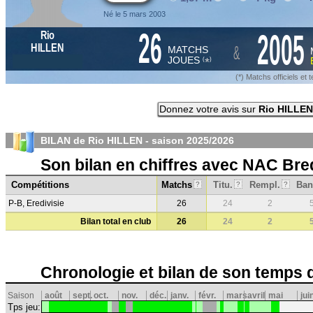
Né le 5 mars 2003
26
2005
Rio
&
HILLEN
MATCHS
JOUES
*
(
)
(*) Matchs officiels e
Donnez votre avis sur
Rio HILLEN
BILAN de Rio HILLEN - saison
2025/2026
Son bilan en chiffres avec NAC Bre
Compétitions
Matchs
Titu.
Rempl.
Ban
?
?
?
P-B, Eredivisie
26
24
2
Bilan total en club
26
24
2
Chronologie et bilan de son temps 
Saison
août
sept.
oct.
nov.
déc.
janv.
févr.
mars
avril
mai
jui
Tps jeu: