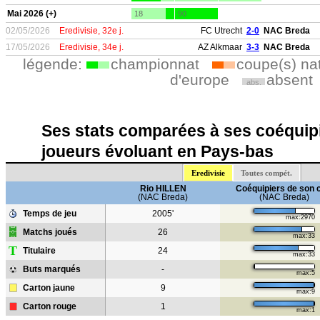
Mai 2026 (+)
18
90
02/05/2026
Eredivisie, 32e j.
FC Utrecht
2-0
NAC Breda
17/05/2026
Eredivisie, 34e j.
AZ Alkmaar
3-3
NAC Breda
légende:
championnat
coupe(s) na
d'europe
absent
abs.
Ses stats comparées à ses coéquipi
joueurs évoluant en Pays-bas
Eredivisie
Toutes compét.
Rio HILLEN
Coéquipiers de son 
(NAC Breda)
(NAC Breda)
Temps de jeu
2005'
max:2970
Matchs joués
26
max:33
T
Titulaire
24
max:33
Buts marqués
-
max:5
Carton jaune
9
max:9
Carton rouge
1
max:1