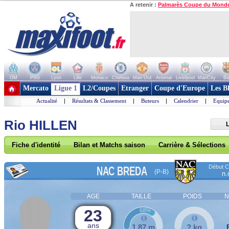
A retenir :
Palmarès Coupe du Mond
OM
PSG
Lyon
Lille
Monaco
Chelsea
Man Utd
Arsenal
Liverpool
ManCity
Ba
+ de clubs
Mercato
Ligue 1
L2/Coupes
Etranger
Coupe d'Europe
Les B
Actualité
|
Résultats & Classement
|
Buteurs
|
Calendrier
|
Equipe
Rio HILLEN
Fiche d'identité
Bilan et Matchs saison
Carrière & Sélections
Début Co
NAC BREDA
(P-B)
n.
AGE
TAILLE
POIDS
N
23
68%
ans
1,87 m
? kg