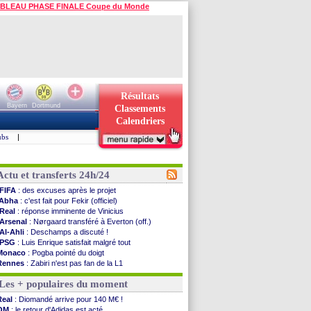
BLEAU PHASE FINALE Coupe du Monde
Résultats
Bayern
Dortmund
Classements
Calendriers
ubs
|
Actu et transferts 24h/24
FIFA
: des excuses après le projet
Abha
: c'est fait pour Fekir (officiel)
Real
: réponse imminente de Vinicius
Arsenal
: Nørgaard transféré à Everton (off.)
Al-Ahli
: Deschamps a discuté !
PSG
: Luis Enrique satisfait malgré tout
Monaco
: Pogba pointé du doigt
Rennes
: Zabiri n'est pas fan de la L1
Rennes
: une offre de Fulham pour Aït Boudlal
Les + populaires du moment
VIDEO
: Thomasson et Cresswell réconciliés
Dunkerque
: Nzonzi avait des pistes en L1
Real
: Diomandé arrive pour 140 M€ !
Lyon
: Mangala sur le départ
OM
: le retour d'Adidas est acté