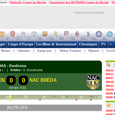
etenir :
Palmarès Coupe du Monde
-
Classement des BUTEURS Coupe du Monde
-
TA
emplacement publicitaire
n Utd
Arsenal
Liverpool
ManCity
Barca
Real
Atletico
Milan
Juve
Inter
Naples
ger
Coupe d'Europe
Les Bleus & International
Chroniques
TV
+
Buteurs
|
Calendrier
|
Equipe type
|
Tableau Transferts
|
Palmarès
|
Les Cl
AS - Eredivisie
s :
- |
Arbitre :
S. Gozubuyuk
09h32
09h11
08h57
0
0
EN
NAC BREDA
08h39
08h22
(mi-tps: 0-0)
00h06
05/08
40
50
60
70
80
90
05/08
05/08
05/08
BUTEURS
05/08
05/08
05/08
05/08