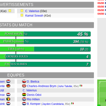
05/08
05/08
AVERTISSEMENTS
05/08
05/08
05/08
05/08
(41e)
C. Valerius
(33e)
05/08
04/08
Kamal Sowah
(41e)
05/08
04/08
05/08
04/08
05/08
STATS DU MATCH
05/08
05/08
45 %
POSSESSION
05/08
(%)
05/08
05/08
PASSES
394
(réussies %)
(76 %)
TIRS
10
(cadrés)
(2)
CORNERS JOUES
4
FAUTES SUBIES
7
EQUIPES
ssen
D. Bielica
ente
Charles-Andreas Brym
(
Juho Talvitie
, 85e)
zijl
C. Valerius
anse
Denis Odoi
sman
Rio Hillen
sink
B. Kemper
(
Jayden Candelaria
, 85e)