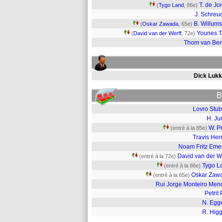
T. de Jo
(
Tygo Land
, 86e)
J. Schreu
B. Willum
(
Oskar Zawada
, 65e)
Younes 
(
David van der Werff
, 72e)
Thom van Be
Dick Lukk
B
Lovro Stub
H. Ju
W. P
(entré à la 85e)
Travis Her
Noam Fritz Eme
David van der W
(entré à la 72e)
Tygo L
(entré à la 86e)
Oskar Zaw
(entré à la 65e)
Rui Jorge Monteiro Men
Petrit 
N. Egg
R. Higg