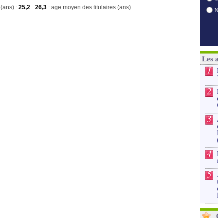
(ans) :
25,2
26,3
: age moyen des titulaires (ans)
Les 
1
2
3
4
5