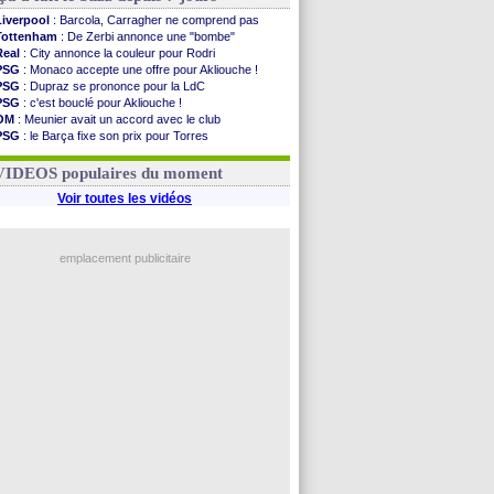
Liverpool
: Barcola, Carragher ne comprend pas
Tottenham
: De Zerbi annonce une "bombe"
Real
: City annonce la couleur pour Rodri
PSG
: Monaco accepte une offre pour Akliouche !
PSG
: Dupraz se prononce pour la LdC
PSG
: c'est bouclé pour Akliouche !
OM
: Meunier avait un accord avec le club
PSG
: le Barça fixe son prix pour Torres
Barça
: Torres souhaite rejoindre le PSG !
FIFA
: Infantino sollicite Trump
VIDEOS populaires du moment
Voir toutes les vidéos
emplacement publicitaire