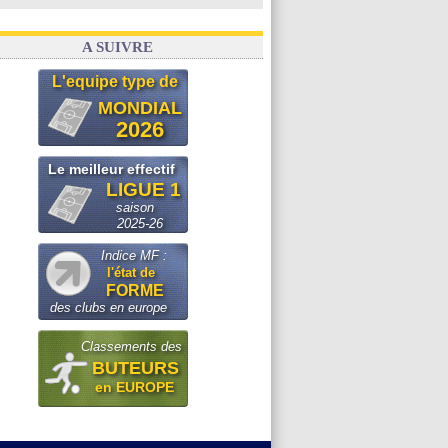
A SUIVRE
L'equipe type de
MONDIAL
2026
Le meilleur effectif
LIGUE 1
saison
2025-26
Indice MF :
l'état de
FORME
des clubs en europe
Classements des
BUTEURS
en EUROPE