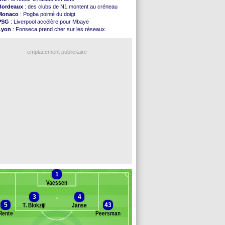
Amical
: Arsenal s'incline face au Real Betis
Bordeaux
: des clubs de N1 montent au créneau
Amical
: lourde défaite pour le PSG
Monaco
: Pogba pointé du doigt
Man City
: Maresca flou pour Reijnders
PSG
: Liverpool accélère pour Mbaye
LdC
: Fenerbahçe prend une belle option
Lyon
: Fonseca prend cher sur les réseaux
Al-Diriyah
: Mbemba arrive libre (officiel)
Trabzonspor
: une annonce pour Salah !
Atletico
: le plan d'Alvarez à son retour
EdF
: Infantino complimente Mbappé
Amical
: premier succès pour Brest
emplacement publicitaire
VIDEO
: le joli but de Greenwood avec le Fener !
CdM 2030
: une promesse d'Infantino au Maroc ...
PSG
: la compo pour le premier match amical
Newcastle
: Jaissle est le nouveau coach (off.)
Real
: une nouvelle offre pour Vinicius
Voir les brèves précédentes
1
Vaessen
3
4
5
43
T. Blokzijl
Janse
Rente
Peersman