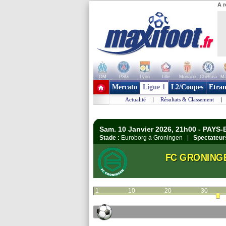
A r
OM
PSG
Lyon
Lille
Monaco
Chelsea
Ma
+ de clubs
Mercato
Ligue 1
L2/Coupes
Etran
Actualité
|
Résultats & Classement
|
Sam. 10 Janvier 2026, 21h00 - PAYS-B
Stade :
Euroborg à Groningen |
Spectateur
FC GRONING
1
10
20
30