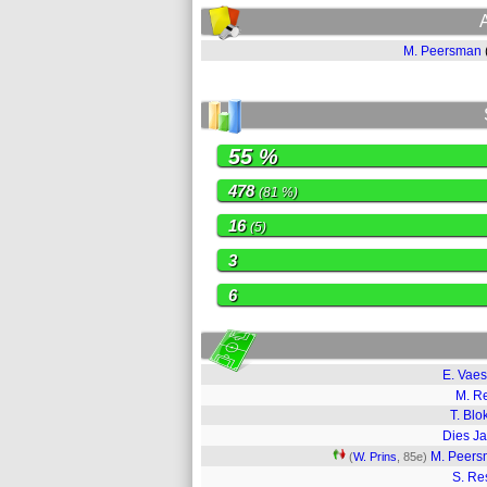
M. Peersman
55 %
478
(81 %)
16
(5)
3
6
E. Vae
M. R
T. Blok
Dies J
M. Peer
(
W. Prins
, 85e)
S. Re