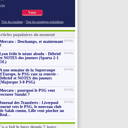
NON
Voter
Voir les resultats
-
Voir les sondages précédents
articles populaires du moment
(05/08)
Mercato : Deschamps, et maintenant
?
(04/08)
Lyon frôle le néant absolu - Débrief
et NOTES des joueurs (Sparta 2-1
OL)
(05/08)
A une semaine de la Supercoupe
d'Europe, le PSG rate sa rentrée -
Débrief et NOTES des joueurs
(Majorque 3-0 PSG)
(04/08)
Mercato : pourquoi le PSG veut
recruter Suzuki ?
(05/08)
Journal des Transferts : Liverpool
tourné vers le PSG, le nouveau club
de Salah connu, Lille veut piocher au
Real...
Ça a fait le buzz depuis 7 jours