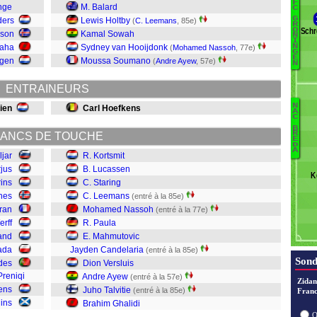
F
B
nge
M. Balard
C
G
ders
Lewis Holtby
(
C. Leemans
, 85e)
H
R
Schr
O
sson
Kamal Sowah
N
E
I
Taha
Sydney van Hooijdonk
N
(
Mohamed Nassoh
, 77e)
Pr
G
E
rgen
Moussa Soumano
(
Andre Ayew
, 57e)
N
Z
ENTRAINEURS
L
N
ien
Carl Hoefkens
A
C
Gh
H
B
R
ANCS DE TOUCHE
Ta
E
Pr
D
A
A
Ju
ljar
R. Kortsmit
Ve
St
rjus
B. Lucassen
K
C
rins
C. Staring
M
nes
C. Leemans
(entré à la 85e)
Pa
ran
Mohamed Nassoh
(entré à la 77e)
N
erff
R. Paula
L
and
E. Mahmutovic
St
ada
Jayden Candelaria
(entré à la 85e)
L
Sond
des
Dion Versluis
K
Preniqi
Andre Ayew
(entré à la 57e)
Zidan
ens
Juho Talvitie
(entré à la 85e)
Franc
ins
Brahim Ghalidi
O