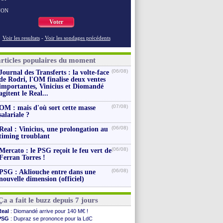
NON
Voter
Voir les resultats
-
Voir les sondages précédents
articles populaires du moment
(06/08)
Journal des Transferts : la volte-face
de Rodri, l'OM finalise deux ventes
importantes, Vinicius et Diomandé
agitent le Real...
(07/08)
OM : mais d'où sort cette masse
salariale ?
(06/08)
Real : Vinicius, une prolongation au
timing troublant
(06/08)
Mercato : le PSG reçoit le feu vert de
Ferran Torres !
(06/08)
PSG : Akliouche entre dans une
nouvelle dimension (officiel)
Ça a fait le buzz depuis 7 jours
Real
: Diomandé arrive pour 140 M€ !
PSG
: Dupraz se prononce pour la LdC