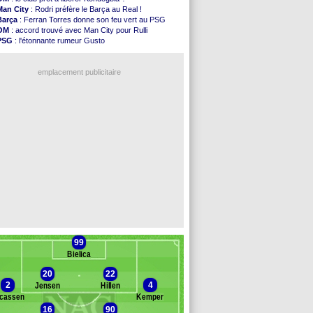
Nice
: Kevin Carlos va partir en Italie
Man City
: Rodri préfère le Barça au Real !
L1
: prison avec sursis requis contre un arbitre
Barça
: Ferran Torres donne son feu vert au PSG
Leganés
: c'est signé pour Luca Zidane (off.)
OM
: accord trouvé avec Man City pour Rulli
Atletico
: Ruggeri en route pour Aston Villa
PSG
: l'étonnante rumeur Gusto
Monaco
: Filipe Luis soutient Biereth
OM
: une offre pour Bulka
Lyon
: Mangala prêté à Getafe (officiel)
Ouganda
: Owori battu à mort à Kampala
PSG
: Nsoki va signer en Croatie
emplacement publicitaire
Arsenal
: Naples vise Gabriel Jesus
Real
: Mastantuono prêté à la Fiorentina (off.)
Man City
: accord avec le Barça pour Rodri ?
Rennes
: Haise a prolongé (officiel)
Palace
: Tomiyasu a convaincu (officiel)
Voir les brèves précédentes
99
Bielica
20
22
2
4
Jensen
Hillen
cassen
Kemper
16
90