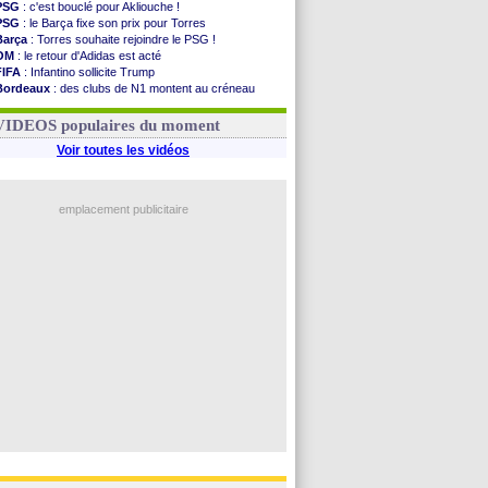
PSG
: c'est bouclé pour Akliouche !
PSG
: le Barça fixe son prix pour Torres
Barça
: Torres souhaite rejoindre le PSG !
OM
: le retour d'Adidas est acté
FIFA
: Infantino sollicite Trump
Bordeaux
: des clubs de N1 montent au créneau
Argentine
: quand Medina recadre... sa mère
Real
: le démenti de Leipzig pour Diomandé
VIDEOS populaires du moment
Voir toutes les vidéos
emplacement publicitaire