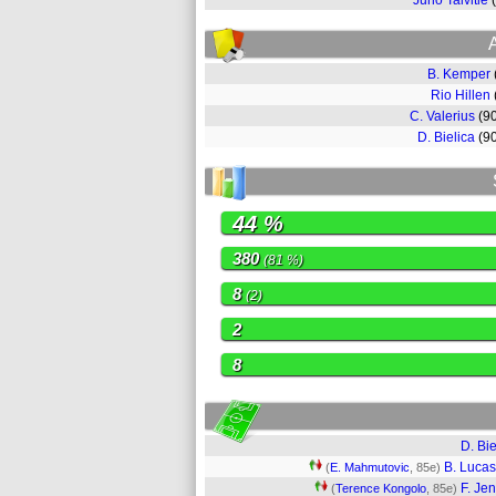
Juho Talvitie
B. Kemper
Rio Hillen
C. Valerius
(9
D. Bielica
(9
44 %
380
(81 %)
8
(2)
2
8
D. Bie
B. Luca
(
E. Mahmutovic
, 85e)
F. Je
(
Terence Kongolo
, 85e)