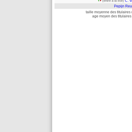
C. V
(entré à la 85e)
Pepijn Reu
taille moyenne des titulaires 
age moyen des titulaires 