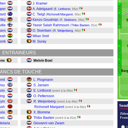
llen
J. Kramer
N
mper
A. Adelgaard
(
E. Linthorst
, 66e)
A
C
lard
C. Twigt
(
Richonell Margaret
, 66e)
R
B
R
ltby
Kenzo Goudmijn
Va
(
F. Stokkers
, 66e)
E
T
D
A
C
itie
Yassir Salah Rahmouni
(
Thibo Baeten
, 81e)
M
mans
O. Sivertsen
(
R. Weijenberg
, 46e)
Pa
wah
Milan Smit
N
donk
M. Suray
G
Ba
O
B
A
S
H
St
ENTRAINEURS
E
A
D
K
D
ens
Melvin Boel
L
E
A
B
G
K
L
Berg
E
ANCS DE TOUCHE
B
S
M
smit
L. Plogmann
W
rou
S. Jansen
P
olo
E. Linthorst
(entré à la 66e)
L
ring
O. Pettersson
J
rym
R. Weijenberg
(entré à la 46e)
P
Sond
soh
Richonell Margaret
(entré à la 66e)
ula
X. Blomme
Zidan
vic
Thibo Baeten
Franc
(entré à la 81e)
elaria
Giovanni van Zwam
O