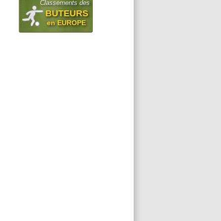
Classements des
BUTEURS
en EUROPE