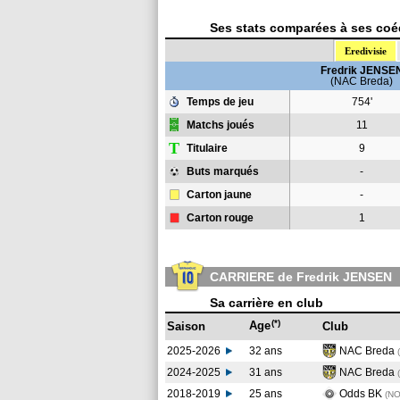
Ses stats comparées à ses coéq
Eredivisie
Fredrik JENSE
(NAC Breda)
Temps de jeu
754'
Matchs joués
11
T
Titulaire
9
Buts marqués
-
Carton jaune
-
Carton rouge
1
CARRIERE de Fredrik JENSEN
Sa carrière en club
(*)
Age
Saison
Club
2025-2026
32 ans
NAC Breda
2024-2025
31 ans
NAC Breda
2018-2019
25 ans
Odds BK
(N