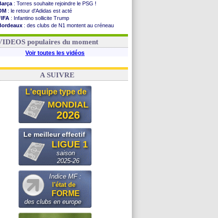
Barça
: Torres souhaite rejoindre le PSG !
OM
: le retour d'Adidas est acté
FIFA
: Infantino sollicite Trump
Bordeaux
: des clubs de N1 montent au créneau
Argentine
: quand Medina recadre... sa mère
Real
: le démenti de Leipzig pour Diomandé
VIDEOS populaires du moment
Voir toutes les vidéos
A SUIVRE
L'equipe type de
MONDIAL
2026
Le meilleur effectif
LIGUE 1
saison
2025-26
Indice MF :
l'état de
FORME
des clubs en europe