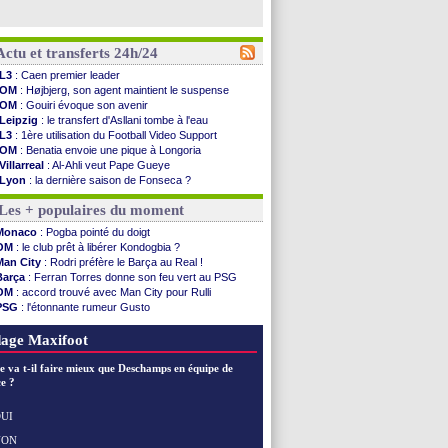
Actu et transferts 24h/24
L3
: Caen premier leader
OM
: Højbjerg, son agent maintient le suspense
OM
: Gouiri évoque son avenir
Leipzig
: le transfert d'Asllani tombe à l'eau
L3
: 1ère utilisation du Football Video Support
OM
: Benatia envoie une pique à Longoria
Villarreal
: Al-Ahli veut Pape Gueye
Lyon
: la dernière saison de Fonseca ?
OM
: un nouveau prétendant pour Højbjerg
Les + populaires du moment
Brest
: un gardien norvégien en approche ?
OM
: McCourt a versé 120 M€ en 2026
Monaco
: Pogba pointé du doigt
PSG
: 4 retours dans le groupe face à Man Utd ...
OM
: le club prêt à libérer Kondogbia ?
Nice
: Kevin Carlos va partir en Italie
Man City
: Rodri préfère le Barça au Real !
L1
: prison avec sursis requis contre un arbitre
Barça
: Ferran Torres donne son feu vert au PSG
Leganés
: c'est signé pour Luca Zidane (off.)
OM
: accord trouvé avec Man City pour Rulli
Atletico
: Ruggeri en route pour Aston Villa
PSG
: l'étonnante rumeur Gusto
Monaco
: Filipe Luis soutient Biereth
OM
: une offre pour Bulka
Lyon
: Mangala prêté à Getafe (officiel)
Ouganda
: Owori battu à mort à Kampala
age Maxifoot
PSG
: Nsoki va signer en Croatie
Arsenal
: Naples vise Gabriel Jesus
e va t-il faire mieux que Deschamps en équipe de
Real
: Mastantuono prêté à la Fiorentina (off.)
e ?
Man City
: accord avec le Barça pour Rodri ?
Rennes
: Haise a prolongé (officiel)
UI
Palace
: Tomiyasu a convaincu (officiel)
NON
Voir les brèves précédentes