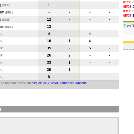
01/08
rg
1
-
-
-
(SUE
)
05/08
03/08
gem
-
-
-
-
(BEL
)
05/08
rg
12
-
-
-
(SUE
)
03/08
03/08
Les 
gem
13
-
-
-
(BEL
)
4
-
4
-
OR
)
18
1
4
-
OR
)
35
-
5
-
OR
)
26
2
-
-
OR
)
33
1
-
-
OR
)
30
1
-
-
OR
)
8
-
-
-
OR
)
il de chaque saison ou
cliquez ici OUVRIR toutes les saisons
N