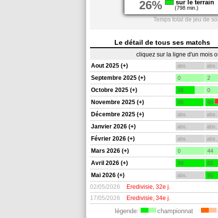
26%
sur le terrain
(798 min.)
Temps total de jeu de s
Le détail de tous ses matchs
cliquez sur la ligne d'un mois 
Aout 2025 (+)
abs.
abs.
Septembre 2025 (+)
0
2
Octobre 2025 (+)
58
0
Novembre 2025 (+)
85
90
Décembre 2025 (+)
abs.
abs.
Janvier 2026 (+)
abs.
abs.
Février 2026 (+)
abs.
abs.
Mars 2026 (+)
0
44
Avril 2026 (+)
90
65
Mai 2026 (+)
abs.
90
02/05/2026
Eredivisie, 32e j.
17/05/2026
Eredivisie, 34e j.
légende:
championnat