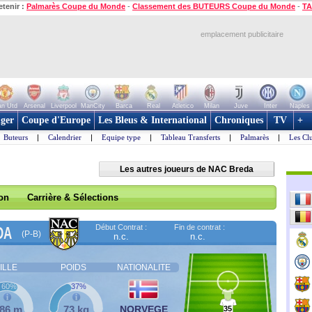
etenir :
Palmarès Coupe du Monde
-
Classement des BUTEURS Coupe du Monde
-
TA
emplacement publicitaire
n Utd
Arsenal
Liverpool
ManCity
Barca
Real
Atletico
Milan
Juve
Inter
Naples
ger
Coupe d'Europe
Les Bleus & International
Chroniques
TV
+
Buteurs
|
Calendrier
|
Equipe type
|
Tableau Transferts
|
Palmarès
|
Les Cl
Les autres joueurs de NAC Breda
son
Carrière & Sélections
Début Contrat :
Fin de contrat :
DA
(P-B)
n.c.
n.c.
ILLE
POIDS
NATIONALITE
60%
37%
,86 m
73 kg
NORVEGE
35