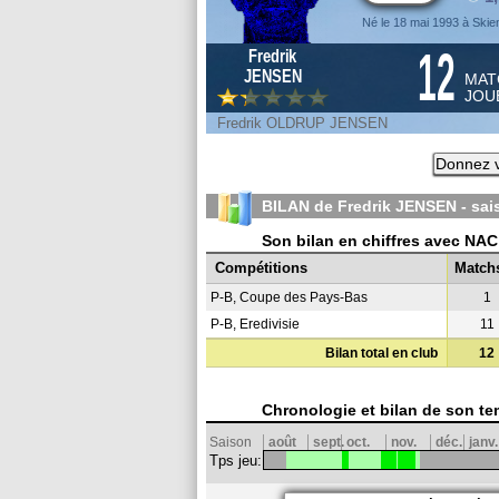
Né le 18 mai 1993 à Skie
12
Fredrik
JENSEN
MAT
JOU
Fredrik OLDRUP JENSEN
Donnez v
BILAN de Fredrik JENSEN - sa
Son bilan en chiffres avec NA
Compétitions
Match
P-B, Coupe des Pays-Bas
1
P-B, Eredivisie
11
Bilan total en club
12
Chronologie et bilan de son te
Saison
août
sept.
oct.
nov.
déc.
janv.
Tps jeu: