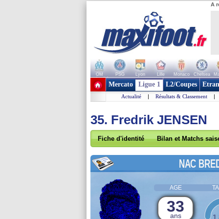
A r
OM
PSG
Lyon
Lille
Monaco
Chelsea
Ma
+ de clubs
Mercato
Ligue 1
L2/Coupes
Etran
Actualité
|
Résultats & Classement
|
35. Fredrik JENSEN
Fiche d'identité
Bilan et Matchs sai
NAC BRE
AGE
TA
33
ans
1