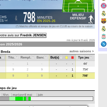
n
798
MILIEU
&
CHS
MINUTES
DEFENSIF
ES
EN
2025-26
*
(
)
(*) Matchs officiels et temps de jeu en CLUB au cours de la saison
otre avis sur
Fredrik JENSEN
mis à jour le 8 aoû. 2026
ison
2025/2026
autres saisons >
C Breda
s
Titu.
Rempl.
Banc
But(s)
Tps jeu
?
?
?
?
?
?
-
1
-
-
-
-
44'
9
2
9
-
-
1
754'
9
3
9
-
-
1
798'
mps de jeu
févr.
mars
avril
mai
juin