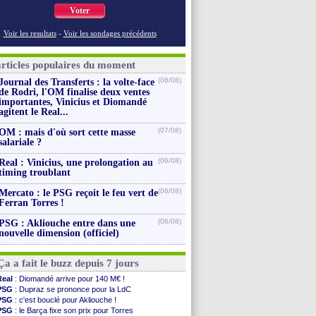
Voter
Voir les resultats
-
Voir les sondages précédents
articles populaires du moment
(06/08)
Journal des Transferts : la volte-face
de Rodri, l'OM finalise deux ventes
importantes, Vinicius et Diomandé
agitent le Real...
(07/08)
OM : mais d'où sort cette masse
salariale ?
(06/08)
Real : Vinicius, une prolongation au
timing troublant
(06/08)
Mercato : le PSG reçoit le feu vert de
Ferran Torres !
(06/08)
PSG : Akliouche entre dans une
nouvelle dimension (officiel)
Ça a fait le buzz depuis 7 jours
Real
: Diomandé arrive pour 140 M€ !
PSG
: Dupraz se prononce pour la LdC
PSG
: c'est bouclé pour Akliouche !
PSG
: le Barça fixe son prix pour Torres