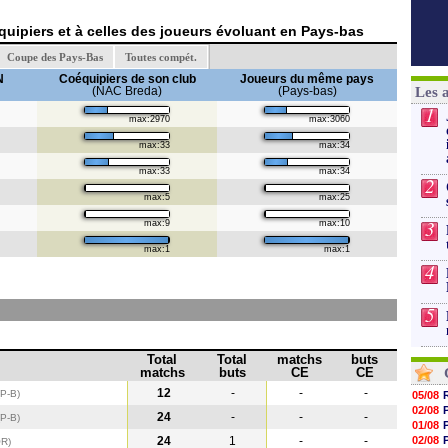
uipiers et à celles des joueurs évoluant en Pays-bas
Coupe des Pays-Bas
Toutes compét.
N
Coéquipiers de son club
Joueurs du même pays
(NAC Breda)
(Pays-bas)
Les 
1
max:2970
max:3060
max:33
max:34
max:33
max:34
2
max:5
max:25
3
max:9
max:10
max:1
max:1
4
5
Total
Total
matchs
buts
matchs
buts
CE
CE
12
-
-
-
(P-B)
05/08
02/08
24
-
-
-
(P-B
)
01/08
24
1
-
-
02/08
OR
)