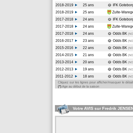
2018-2019
25 ans
IFK Gotebo
2018-2019
25 ans
Zulte-Ware
2017-2018
24 ans
IFK Gotebo
2017-2018
24 ans
Zulte-Ware
2017-2018
24 ans
Odds BK
(N
2016-2017
23 ans
Odds BK
(N
2015-2016
22 ans
Odds BK
(N
2014-2015
21 ans
Odds BK
(N
2013-2014
20 ans
Odds BK
(N
2012-2013
19 ans
Odds BK
(N
2011-2012
18 ans
Odds BK
(N
Cliquez sur les lignes pour afficher/masquer le déta
(*)
Age au début de la saison
Votre AVIS sur Fredrik JENSE