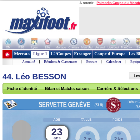
A retenir :
Palmarès Coupe du Mond
OM
PSG
Lyon
Lille
Monaco
Chelsea
Man Utd
Arsenal
Liverpool
ManCity
Ba
+ de clubs
Mercato
Ligue 1
L2/Coupes
Etranger
Coupe d'Europe
Les B
Actualité
|
Résultats & Classement
|
Buteurs
|
Calendrier
|
Equipe
44. Léo BESSON
Les
Fiche d'identité
Bilan et Matchs saison
Carrière & Sélections
Début Co
SERVETTE GENÈVE
(SUI)
n.
AGE
TAILLE
POIDS
23
ans
? m
? kg