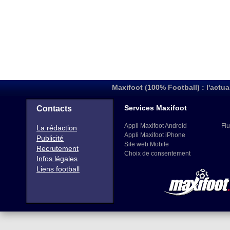
Maxifoot (100% Football) : l'actua
Services Maxifoot
Contacts
Appli Maxifoot Android
Flu
La rédaction
Appli Maxifoot iPhone
Publicité
Site web Mobile
Recrutement
Choix de consentement
Infos légales
Liens football