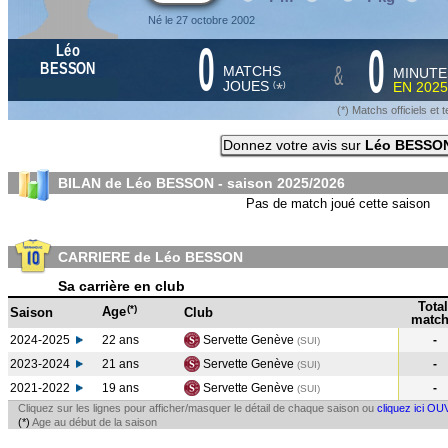
Né le 27 octobre 2002
0
0
Léo
&
BESSON
MATCHS
MINUTE
JOUES
EN
2025
*
(
)
(*) Matchs officiels e
Donnez votre avis sur
Léo BESSO
BILAN de Léo BESSON - saison
2025/2026
Pas de match joué cette saison
CARRIERE de Léo BESSON
Sa carrière en club
Total
(*)
Age
Saison
Club
match
2024-2025
22 ans
Servette Genève
-
(SUI
)
2023-2024
21 ans
Servette Genève
-
(SUI
)
2021-2022
19 ans
Servette Genève
-
(SUI
)
Cliquez sur les lignes pour afficher/masquer le détail de chaque saison ou
cliquez ici OU
(*)
Age au début de la saison