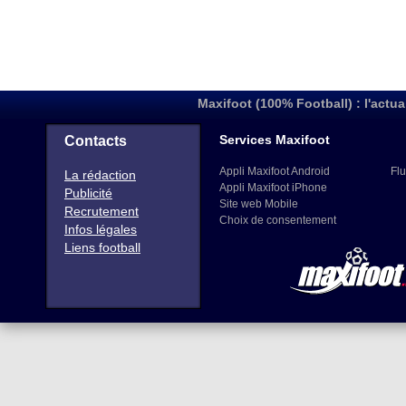
Maxifoot (100% Football) : l'actua
Services Maxifoot
Contacts
Appli Maxifoot Android
Flu
La rédaction
Appli Maxifoot iPhone
Publicité
Site web Mobile
Recrutement
Choix de consentement
Infos légales
Liens football