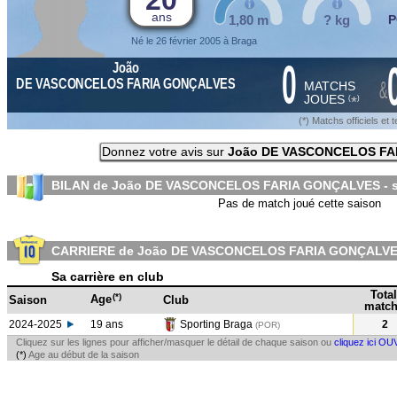
20
ans
1,80 m
? kg
P
Né le 26 février 2005 à Braga
0
João
&
DE VASCONCELOS FARIA GONÇALVES
MATCHS
JOUES
*
(
)
(*) Matchs officiels e
Donnez votre avis sur
João DE VASCONCELOS F
BILAN de João DE VASCONCELOS FARIA GONÇALVES - 
Pas de match joué cette saison
CARRIERE de João DE VASCONCELOS FARIA GONÇALV
Sa carrière en club
Total
(*)
Age
Saison
Club
match
2024-2025
19 ans
Sporting Braga
2
(POR
)
Cliquez sur les lignes pour afficher/masquer le détail de chaque saison ou
cliquez ici OU
(*)
Age au début de la saison