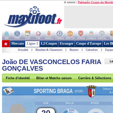
A retenir :
Palmarès Coupe du Mond
OM
PSG
Lyon
Lille
Monaco
Chelsea
Man Utd
Arsenal
Liverpool
ManCity
Ba
+ de clubs
Mercato
Ligue 1
L2/Coupes
Etranger
Coupe d'Europe
Les B
Actualité
|
Résultats & Classement
|
Buteurs
|
Calendrier
|
Equipe
João DE VASCONCELOS FARIA
Le
GONÇALVES
Fiche d'identité
Bilan et Matchs saison
Carrière & Sélections
Début Co
SPORTING BRAGA
(POR)
n.
AGE
TAILLE
POIDS
32%