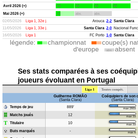
Avril 2026 (+)
90
90
90
90
Mai 2026 (+)
22
abs.
abs.
02/05/2026
Liga 1, 32e j.
Arouca
2-2
Santa Clara
11/05/2026
Liga 1, 33e j.
Santa Clara
2-0
Nacional Func
16/05/2026
Liga 1
FC Porto
1-0
Santa Clara
légende:
championnat
coupe(s) na
d'europe
absent
abs.
Ses stats comparées à ses coéquipi
joueurs évoluant en Portugal
Liga 1
Toutes compét.
Guilherme ROMÃO
Coéquipiers de son 
(Santa Clara)
(Santa Clara)
Temps de jeu
889'
max:2933
Matchs joués
12
max:33
T
Titulaire
10
max:33
Buts marqués
-
max:6