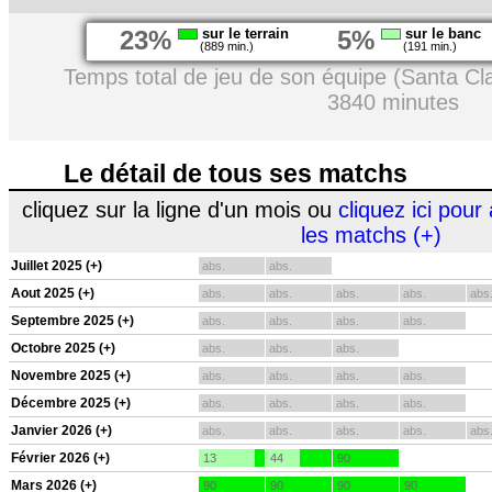
23%
sur le terrain
5%
sur le banc
(889 min.)
(191 min.)
Temps total de jeu de son équipe (Santa Cl
3840 minutes
Le détail de tous ses matchs
cliquez sur la ligne d'un mois ou
cliquez ici pour 
les matchs (+)
Juillet 2025 (+)
abs.
abs.
Aout 2025 (+)
abs.
abs.
abs.
abs.
abs
Septembre 2025 (+)
abs.
abs.
abs.
abs.
Octobre 2025 (+)
abs.
abs.
abs.
Novembre 2025 (+)
abs.
abs.
abs.
abs.
Décembre 2025 (+)
abs.
abs.
abs.
abs.
Janvier 2026 (+)
abs.
abs.
abs.
abs.
abs
Février 2026 (+)
13
44
90
Mars 2026 (+)
90
90
90
90