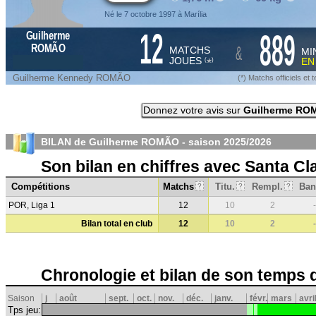
Né le 7 octobre 1997 à Marília
12
889
Guilherme
&
ROMÃO
MATCHS
MI
JOUES
E
*
(
)
Guilherme Kennedy ROMÃO
(*) Matchs officiels e
Donnez votre avis sur
Guilherme RO
BILAN de Guilherme ROMÃO - saison
2025/2026
Son bilan en chiffres avec Santa Cl
Compétitions
Matchs
Titu.
Rempl.
Ban
?
?
?
POR, Liga 1
12
10
2
-
Bilan total en club
12
10
2
-
Chronologie et bilan de son temps 
Saison
j
août
sept.
oct.
nov.
déc.
janv.
févr.
mars
avri
Tps jeu: