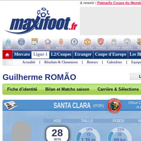
A retenir :
Palmarès Coupe du Mond
OM
PSG
Lyon
Lille
Monaco
Chelsea
Man Utd
Arsenal
Liverpool
ManCity
Ba
+ de clubs
Mercato
Ligue 1
L2/Coupes
Etranger
Coupe d'Europe
Les B
Actualité
|
Résultats & Classement
|
Buteurs
|
Calendrier
|
Equipe
Guilherme ROMÃO
L
Fiche d'identité
Bilan et Matchs saison
Carrière & Sélections
Début Co
SANTA CLARA
(POR)
n.
AGE
TAILLE
POIDS
N
28
18%
21%
ans
1,76 m
69 kg