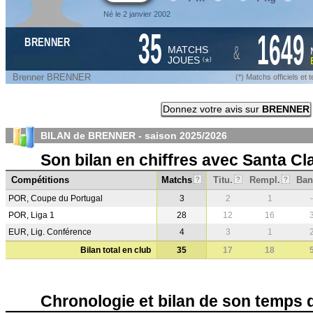
Né le 2 janvier 2002
35
1649
BRENNER
&
MATCHS
JOUES
*
(
)
Brenner BRENNER
(*) Matchs officiels e
Donnez votre avis sur
BRENNER
BILAN de BRENNER - saison
2025/2026
Son bilan en chiffres avec Santa Cl
Compétitions
Matchs
Titu.
Rempl.
Ban
?
?
?
POR, Coupe du Portugal
3
2
1
-
POR, Liga 1
28
12
16
EUR, Lig. Conférence
4
3
1
Bilan total en club
35
17
18
Chronologie et bilan de son temps 