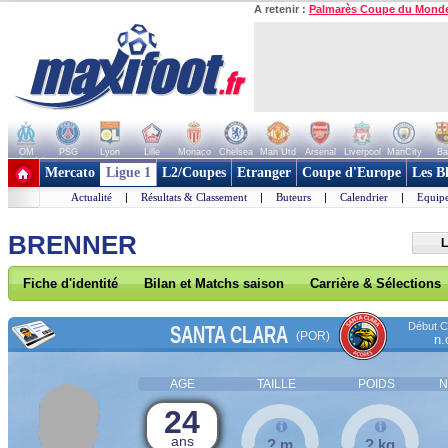
A retenir :
Palmarès Coupe du Mond
OM
PSG
Lyon
Lille
Monaco
Chelsea
Man Utd
Arsenal
Liverpool
ManCity
Ba
+ de clubs
Mercato
Ligue 1
L2/Coupes
Etranger
Coupe d'Europe
Les B
Actualité
|
Résultats & Classement
|
Buteurs
|
Calendrier
|
Equipe
BRENNER
L
Fiche d'identité
Bilan et Matchs saison
Carrière & Sélections
Début Co
SANTA CLARA
(POR)
n.
AGE
TAILLE
POIDS
N
24
ans
? m
? kg