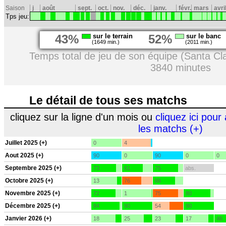
Saison
j
août
sept.
oct.
nov.
déc.
janv.
févr.
mars
avri
Tps jeu:
43%
sur le terrain
52%
sur le banc
(1649 min.)
(2011 min.)
Temps total de jeu de son équipe (Santa Cl
3840 minutes
Le détail de tous ses matchs
cliquez sur la ligne d'un mois ou
cliquez ici pour 
les matchs (+)
Juillet 2025 (+)
0
4
Aout 2025 (+)
90
0
90
0
0
Septembre 2025 (+)
73
61
75
abs.
Octobre 2025 (+)
13
76
66
Novembre 2025 (+)
72
1
75
80
Décembre 2025 (+)
84
90
54
90
Janvier 2026 (+)
18
25
23
17
46