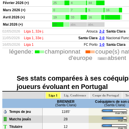
Février 2026 (+)
25
4
44
Mars 2026 (+)
0
7
5
16
Avril 2026 (+)
19
33
16
79
Mai 2026 (+)
59
abs.
abs.
02/05/2026
Liga 1, 32e j.
Arouca
2-2
Santa Clara
11/05/2026
Liga 1, 33e j.
Santa Clara
2-0
Nacional Func
16/05/2026
Liga 1
FC Porto
1-0
Santa Clara
légende:
championnat
coupe(s) na
d'europe
absent
abs.
Ses stats comparées à ses coéquipi
joueurs évoluant en Portugal
Liga 1
Lig. Conférence
Coupe du Portugal
To
BRENNER
Coéquipiers de son 
(Santa Clara)
(Santa Clara)
Temps de jeu
1185'
max:2933
Matchs joués
28
max:33
T
Titulaire
12
max:33