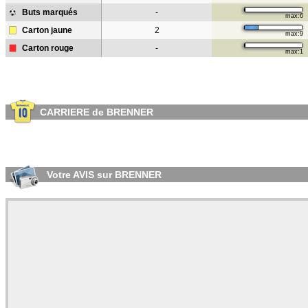
Buts marqués
-
max:6
Carton jaune
2
max:9
Carton rouge
-
max:1
CARRIERE de BRENNER
Votre AVIS sur BRENNER