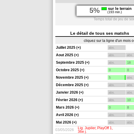
5%
sur le terrain
(193 min.)
Temps total de jeu de so
Le détail de tous ses matchs
cliquez sur la ligne d'un mois 
Juillet 2025 (+)
abs.
Aout 2025 (+)
abs.
abs.
Septembre 2025 (+)
abs.
18
Octobre 2025 (+)
0
0
Novembre 2025 (+)
5
abs.
Décembre 2025 (+)
abs.
abs.
Janvier 2026 (+)
abs.
abs.
Février 2026 (+)
abs.
10
Mars 2026 (+)
0
8
Avril 2026 (+)
abs.
abs.
Mai 2026 (+)
abs.
abs.
Lig. Jupiler, PlayOff 1,
03/05/2026
36e j.