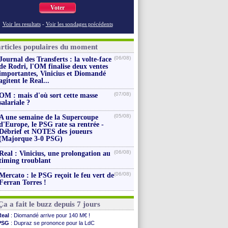
Voter
Voir les resultats
-
Voir les sondages précédents
articles populaires du moment
(06/08)
Journal des Transferts : la volte-face
de Rodri, l'OM finalise deux ventes
importantes, Vinicius et Diomandé
agitent le Real...
(07/08)
OM : mais d'où sort cette masse
salariale ?
(05/08)
A une semaine de la Supercoupe
d'Europe, le PSG rate sa rentrée -
Débrief et NOTES des joueurs
(Majorque 3-0 PSG)
(06/08)
Real : Vinicius, une prolongation au
timing troublant
(06/08)
Mercato : le PSG reçoit le feu vert de
Ferran Torres !
Ça a fait le buzz depuis 7 jours
Real
: Diomandé arrive pour 140 M€ !
PSG
: Dupraz se prononce pour la LdC