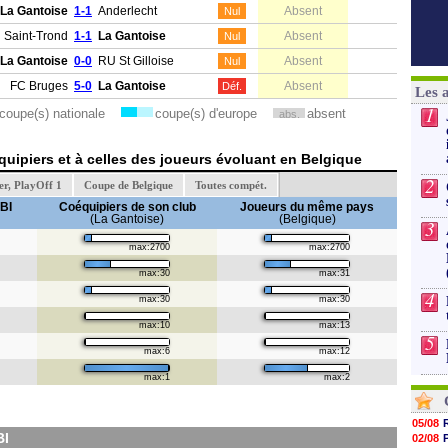
La Gantoise
1-1
Anderlecht
Absent
Nul
Saint-Trond
1-1
La Gantoise
Absent
Nul
La Gantoise
0-0
RU St Gilloise
Absent
Nul
FC Bruges
5-0
La Gantoise
Absent
Déf.
Les 
1
coupe(s) nationale
coupe(s) d'europe
absent
abs.
uipiers et à celles des joueurs évoluant en Belgique
2
ler, PlayOff 1
Coupe de Belgique
Toutes compét.
BI
Coéquipiers de son club
Joueurs du même pays
(La Gantoise)
(Belgique)
3
max:2700
max:2700
max:30
max:31
4
max:30
max:30
max:10
max:13
5
max:6
max:12
max:1
max:2
05/08
BI
02/08