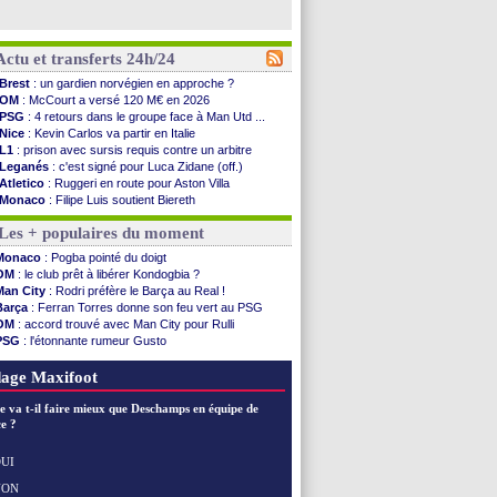
Actu et transferts 24h/24
Brest
: un gardien norvégien en approche ?
OM
: McCourt a versé 120 M€ en 2026
PSG
: 4 retours dans le groupe face à Man Utd ...
Nice
: Kevin Carlos va partir en Italie
L1
: prison avec sursis requis contre un arbitre
Leganés
: c'est signé pour Luca Zidane (off.)
Atletico
: Ruggeri en route pour Aston Villa
Monaco
: Filipe Luis soutient Biereth
Lyon
: Mangala prêté à Getafe (officiel)
Les + populaires du moment
PSG
: Nsoki va signer en Croatie
Arsenal
: Naples vise Gabriel Jesus
Monaco
: Pogba pointé du doigt
Real
: Mastantuono prêté à la Fiorentina (off.)
OM
: le club prêt à libérer Kondogbia ?
Man City
: accord avec le Barça pour Rodri ?
Man City
: Rodri préfère le Barça au Real !
Rennes
: Haise a prolongé (officiel)
Barça
: Ferran Torres donne son feu vert au PSG
Palace
: Tomiyasu a convaincu (officiel)
OM
: accord trouvé avec Man City pour Rulli
OM
: B. Genesio - "ce n'est pas idéal"
PSG
: l'étonnante rumeur Gusto
TFC
: Sion Oppong signe pour 4 ans (officiel)
OM
: une offre pour Bulka
PSG
: Liverpool va proposer 115 M€ pour ...
Ouganda
: Owori battu à mort à Kampala
age Maxifoot
Norvège
: la démission d'Infantino réclamée
PSG
: Mbaye, deux pistes se détachent
e va t-il faire mieux que Deschamps en équipe de
Monaco
: Filipe Luis veut remplacer Akliouche
e ?
Grenade
: Luca Zidane va changer de club
Juve
: Zhegrova très clair sur son futur
UI
OM
: Aguerd, le plan B de Naples
NON
Voir les brèves précédentes