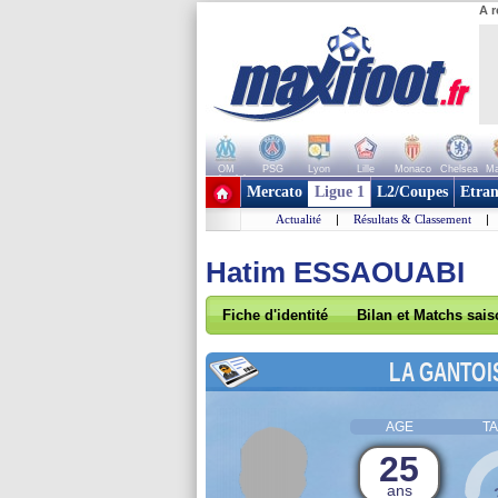
A r
OM
PSG
Lyon
Lille
Monaco
Chelsea
Ma
+ de clubs
Mercato
Ligue 1
L2/Coupes
Etran
Actualité
|
Résultats & Classement
|
Hatim ESSAOUABI
Fiche d'identité
Bilan et Matchs sai
LA GANTOI
AGE
TA
25
ans