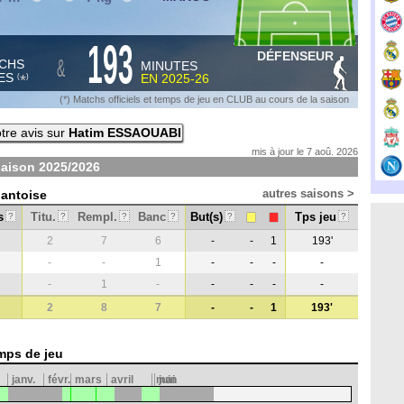
193
DÉFENSEUR
&
CHS
MINUTES
ES
EN
2025-26
*
(
)
(*) Matchs officiels et temps de jeu en CLUB au cours de la saison
tre avis sur
Hatim ESSAOUABI
mis à jour le 7 aoû. 2026
saison
2025/2026
autres saisons >
Gantoise
s
Titu.
Rempl.
Banc
But(s)
Tps jeu
?
?
?
?
?
?
2
7
6
-
-
1
193'
-
-
1
-
-
-
-
-
1
-
-
-
-
-
2
8
7
-
-
1
193'
mps de jeu
janv.
févr.
mars
avril
mai
juin