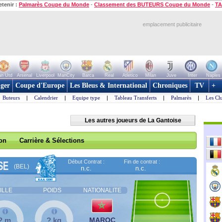
etenir :
Palmarès Coupe du Monde
-
Classement des BUTEURS Coupe du Monde
-
TA
emplacement publicitaire
n Utd
Arsenal
Liverpool
ManCity
Barca
Real
Atletico
Milan
Juve
Inter
Naples
ger
Coupe d'Europe
Les Bleus & International
Chroniques
TV
+
Buteurs
|
Calendrier
|
Equipe type
|
Tableau Transferts
|
Palmarès
|
Les Cl
Les autres joueurs de La Gantoise
son
Carrière & Sélections
Début Contrat :
Fin de contrat :
SE
(BEL)
n.c.
n.c.
ILLE
POIDS
NATIONALITE
? m
? kg
MAROC