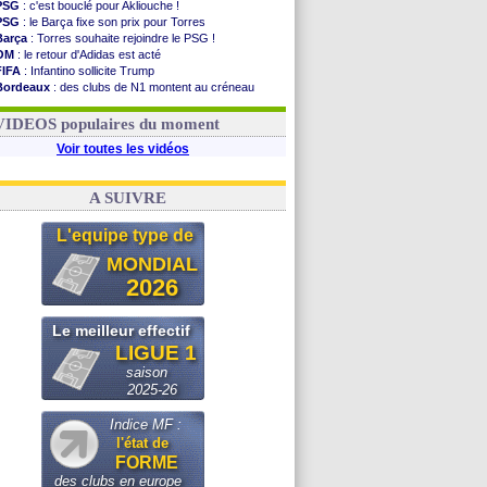
PSG
: c'est bouclé pour Akliouche !
PSG
: le Barça fixe son prix pour Torres
Barça
: Torres souhaite rejoindre le PSG !
OM
: le retour d'Adidas est acté
FIFA
: Infantino sollicite Trump
Bordeaux
: des clubs de N1 montent au créneau
Argentine
: quand Medina recadre... sa mère
Real
: le démenti de Leipzig pour Diomandé
VIDEOS populaires du moment
Voir toutes les vidéos
A SUIVRE
L'equipe type de
MONDIAL
2026
Le meilleur effectif
LIGUE 1
saison
2025-26
Indice MF :
l'état de
FORME
des clubs en europe