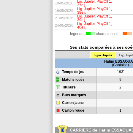
Lig. Jupiler, PlayOff 1,
10/05/2026
37e j.
Lig. Jupiler, PlayOff 1,
16/05/2026
38e j.
Lig. Jupiler, PlayOff 1,
21/05/2026
39e j.
Lig. Jupiler, PlayOff 1,
24/05/2026
40e j.
légende:
championnat
Ses stats comparées à ses coéq
Ligue Jupiler
Lig. Jupi
Hatim ESSAOUA
(Gantoise)
Temps de jeu
193'
Matchs joués
9
T
Titulaire
2
Buts marqués
-
Carton jaune
-
Carton rouge
1
CARRIERE de Hatim ESSAOUA