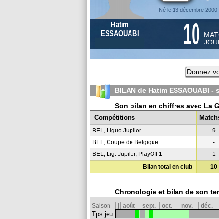
Né le 13 décembre 2000
10
Hatim
ESSAOUABI
MAT
JOU
Donnez vo
BILAN de Hatim ESSAOUABI - 
Son bilan en chiffres avec La 
Compétitions
Match
BEL, Ligue Jupiler
9
BEL, Coupe de Belgique
-
BEL, Lig. Jupiler, PlayOff 1
1
Bilan total en club
10
Chronologie et bilan de son te
Saison
j
août
sept.
oct.
nov.
déc.
Tps jeu: