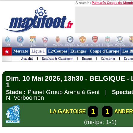
A retenir :
Palmarès Coupe du Mond
OM
PSG
Lyon
Lille
Monaco
Chelsea
Man Utd
Arsenal
Liverpool
ManCity
Ba
+ de clubs
Mercato
Ligue 1
L2/Coupes
Etranger
Coupe d'Europe
Les B
Actualité
|
Résultats & Classement
|
Buteurs
|
Calendrier
|
Equipe
Dim. 10 Mai 2026, 13h30 - BELGIQUE - Li
1
Stade :
Planet Group Arena à Gent |
Spectat
N. Verboomen
1
1
LA GANTOISE
ANDER
(mi-tps: 1-1)