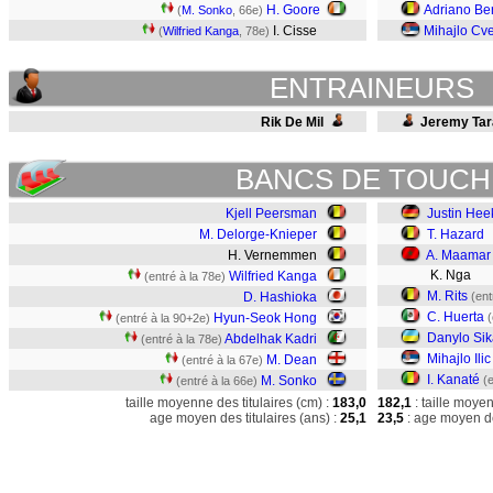
H. Goore
Adriano Ber
(
M. Sonko
, 66e)
I. Cisse
Mihajlo Cve
(
Wilfried Kanga
, 78e)
ENTRAINEURS
Rik De Mil
Jeremy Tar
BANCS DE TOUCH
Kjell Peersman
Justin Hee
M. Delorge-Knieper
T. Hazard
H. Vernemmen
A. Maamar
K. Nga
Wilfried Kanga
(entré à la 78e)
M. Rits
D. Hashioka
(ent
C. Huerta
Hyun-Seok Hong
(
(entré à la 90+2e)
Danylo Si
Abdelhak Kadri
(entré à la 78e)
Mihajlo Ilic
M. Dean
(entré à la 67e)
I. Kanaté
M. Sonko
(
(entré à la 66e)
taille moyenne des titulaires (cm) :
183,0
182,1
: taille moye
age moyen des titulaires (ans) :
25,1
23,5
: age moyen de