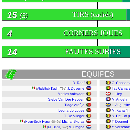
15
TIRS
(cadrés)
(3)
4
CORNERS JOUES
14
FAUTES SUBIES
EQUIPES
D. Roef
C. Coosem
J. Duverne
Ilay Camar
(
Abdelhak Kadri
, 78e)
Matties Volckaert
L. Hey
Siebe Van Der Heyden
M. Angély
Tiago Araújo
L. Augusti
Leonardo Lopes
M. Kana
(
I.
T. De Vlieger
N. De Cat
(
Michal Skoras
T. Degreef
(
Hyun-Seok Hong
, 90+2e)
A. Omgba
Y. Verscha
(
M. Dean
, 67e)