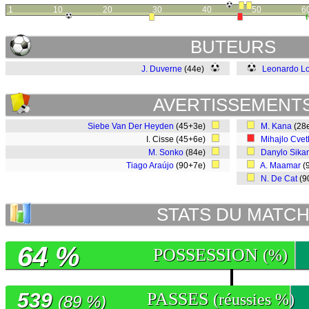
1
10
20
30
40
50
6
BUTEURS
J. Duverne
(44e)
Leonardo L
AVERTISSEMENT
Siebe Van Der Heyden
(45+3e)
M. Kana
(28
I. Cisse (45+6e)
Mihajlo Cvet
M. Sonko
(84e)
Danylo Sika
Tiago Araújo
(90+7e)
A. Maamar
(
N. De Cat
(9
STATS DU MATC
64 %
POSSESSION
(%)
539
PASSES
(réussies %)
(89 %)