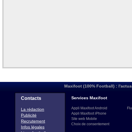
Maxifoot (100% Football) : l'actua
Services Maxifoot
Contacts
Appli Maxifoot Android
Flu
La rédaction
Appli Maxifoot iPhone
Publicité
Site web Mobile
Recrutement
Choix de consentement
Infos légales