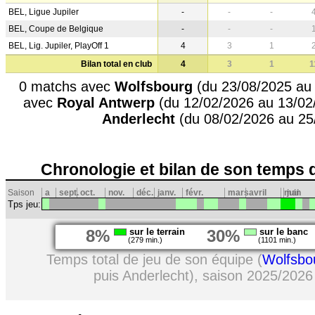
BEL, Ligue Jupiler
-
-
-
BEL, Coupe de Belgique
-
-
-
BEL, Lig. Jupiler, PlayOff 1
4
3
1
Bilan total en club
4
3
1
1
0 matchs avec
Wolfsbourg
(du 23/08/2025 au 
avec
Royal Antwerp
(du 12/02/2026 au 13/02
Anderlecht
(du 08/02/2026 au 25
Chronologie et bilan de son temps 
Saison
a
sept.
oct.
nov.
déc.
janv.
févr.
mars
avril
mai
juin
Tps jeu:
8%
sur le terrain
30%
sur le banc
(279 min.)
(1101 min.)
Temps total de jeu de son équipe (
Wolfsbo
puis Anderlecht), saison 2025/2026