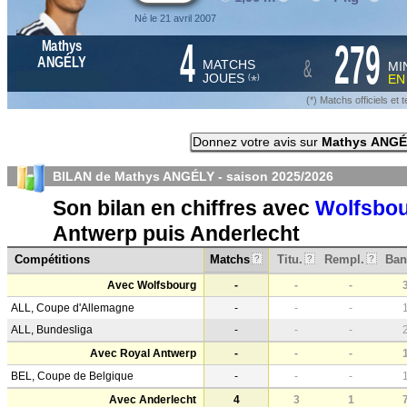
Né le 21 avril 2007
4
279
Mathys
&
ANGÉLY
MATCHS
MI
JOUES
E
*
(
)
(*) Matchs officiels e
Donnez votre avis sur
Mathys ANGÉ
BILAN de Mathys ANGÉLY - saison
2025/2026
Son bilan en chiffres avec
Wolfsbo
Antwerp puis Anderlecht
Compétitions
Matchs
Titu.
Rempl.
Ban
?
?
?
Avec Wolfsbourg
-
-
-
ALL, Coupe d'Allemagne
-
-
-
ALL, Bundesliga
-
-
-
Avec Royal Antwerp
-
-
-
BEL, Coupe de Belgique
-
-
-
Avec Anderlecht
4
3
1