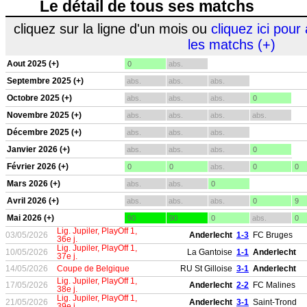
Le détail de tous ses matchs
cliquez sur la ligne d'un mois ou
cliquez ici pour 
les matchs (+)
Aout 2025 (+)
0
abs.
Septembre 2025 (+)
abs.
abs.
abs.
Octobre 2025 (+)
abs.
abs.
abs.
0
Novembre 2025 (+)
abs.
abs.
abs.
abs.
Décembre 2025 (+)
abs.
abs.
abs.
Janvier 2026 (+)
abs.
abs.
abs.
0
Février 2026 (+)
0
0
abs.
0
0
Mars 2026 (+)
abs.
abs.
0
Avril 2026 (+)
abs.
abs.
abs.
0
9
Mai 2026 (+)
90
90
0
abs.
0
Lig. Jupiler, PlayOff 1,
03/05/2026
Anderlecht
1-3
FC Bruges
36e j.
Lig. Jupiler, PlayOff 1,
10/05/2026
La Gantoise
1-1
Anderlecht
37e j.
14/05/2026
Coupe de Belgique
RU St Gilloise
3-1
Anderlecht
Lig. Jupiler, PlayOff 1,
17/05/2026
Anderlecht
2-2
FC Malines
38e j.
Lig. Jupiler, PlayOff 1,
21/05/2026
Anderlecht
3-1
Saint-Trond
39e j.