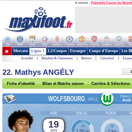
A retenir :
Palmarès Coupe du Mond
OM
PSG
Lyon
Lille
Monaco
Chelsea
Man Utd
Arsenal
Liverpool
ManCity
Ba
+ de clubs
Mercato
Ligue 1
L2/Coupes
Etranger
Coupe d'Europe
Les B
Actualité
|
Résultats & Classement
|
Buteurs
|
Calendrier
|
Equipe
22. Mathys ANGÉLY
Fiche d'identité
Bilan et Matchs saison
Carrière & Sélections
Début Co
WOLFSBOURG
(ALL)
Août
AGE
TAILLE
POIDS
N
19
74%
ans
1,90 m
? kg