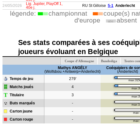
Lig. Jupiler, PlayOff 1,
24/05/2026
RU St Gilloise
5-1
Anderlecht
40e j.
légende:
championnat
coupe(s) na
d'europe
absent
abs.
Ses stats comparées à ses coéquipi
joueurs évoluant en Belgique
Coupe d'Allemagne
Bundesliga
Toutes co
Mathys ANGÉLY
Coéquipiers de son
(Wolfsbou.+Antwerp+Anderlecht)
(Anderlecht)
Temps de jeu
279'
max:315
Matchs joués
4
max:3
T
Titulaire
3
max:3
Buts marqués
-
max:1
Carton jaune
-
max:
Carton rouge
-
max: