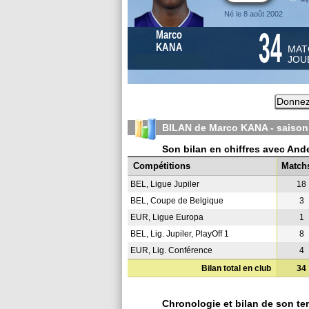
Né le 8 août 2002
34
Marco
KANA
MAT
JOU
Donnez
BILAN de Marco KANA - saiso
Son bilan en chiffres avec And
Compétitions
Match
BEL, Ligue Jupiler
18
BEL, Coupe de Belgique
3
EUR, Ligue Europa
1
BEL, Lig. Jupiler, PlayOff 1
8
EUR, Lig. Conférence
4
Bilan total en club
34
Chronologie et bilan de son te