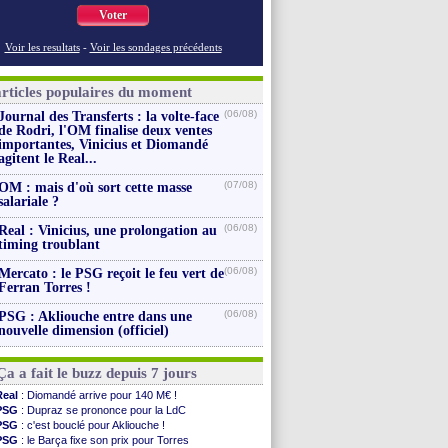
Voter
Voir les resultats
-
Voir les sondages précédents
articles populaires du moment
(06/08)
Journal des Transferts : la volte-face
de Rodri, l'OM finalise deux ventes
importantes, Vinicius et Diomandé
agitent le Real...
(07/08)
OM : mais d'où sort cette masse
salariale ?
(06/08)
Real : Vinicius, une prolongation au
timing troublant
(06/08)
Mercato : le PSG reçoit le feu vert de
Ferran Torres !
(06/08)
PSG : Akliouche entre dans une
nouvelle dimension (officiel)
Ça a fait le buzz depuis 7 jours
Real
: Diomandé arrive pour 140 M€ !
PSG
: Dupraz se prononce pour la LdC
PSG
: c'est bouclé pour Akliouche !
PSG
: le Barça fixe son prix pour Torres