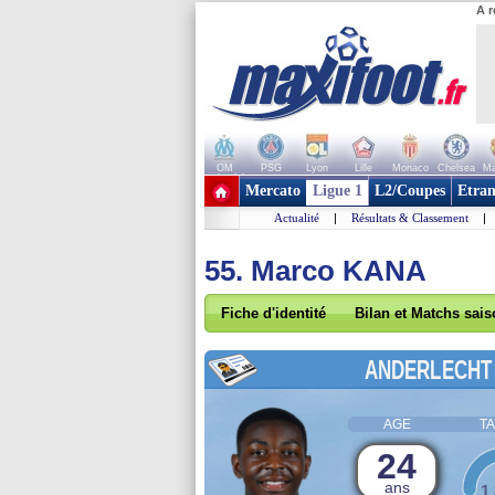
A r
OM
PSG
Lyon
Lille
Monaco
Chelsea
Ma
+ de clubs
Mercato
Ligue 1
L2/Coupes
Etran
Actualité
|
Résultats & Classement
|
55. Marco KANA
Fiche d'identité
Bilan et Matchs sai
ANDERLECHT
AGE
TA
24
ans
1