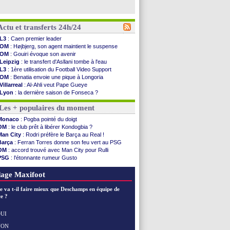
Actu et transferts 24h/24
L3
: Caen premier leader
OM
: Højbjerg, son agent maintient le suspense
OM
: Gouiri évoque son avenir
Leipzig
: le transfert d'Asllani tombe à l'eau
L3
: 1ère utilisation du Football Video Support
OM
: Benatia envoie une pique à Longoria
Villarreal
: Al-Ahli veut Pape Gueye
Lyon
: la dernière saison de Fonseca ?
OM
: un nouveau prétendant pour Højbjerg
Les + populaires du moment
Brest
: un gardien norvégien en approche ?
OM
: McCourt a versé 120 M€ en 2026
Monaco
: Pogba pointé du doigt
PSG
: 4 retours dans le groupe face à Man Utd ...
OM
: le club prêt à libérer Kondogbia ?
Nice
: Kevin Carlos va partir en Italie
Man City
: Rodri préfère le Barça au Real !
L1
: prison avec sursis requis contre un arbitre
Barça
: Ferran Torres donne son feu vert au PSG
Leganés
: c'est signé pour Luca Zidane (off.)
OM
: accord trouvé avec Man City pour Rulli
Atletico
: Ruggeri en route pour Aston Villa
PSG
: l'étonnante rumeur Gusto
Monaco
: Filipe Luis soutient Biereth
OM
: une offre pour Bulka
Lyon
: Mangala prêté à Getafe (officiel)
Ouganda
: Owori battu à mort à Kampala
age Maxifoot
PSG
: Nsoki va signer en Croatie
Arsenal
: Naples vise Gabriel Jesus
e va t-il faire mieux que Deschamps en équipe de
Real
: Mastantuono prêté à la Fiorentina (off.)
e ?
Man City
: accord avec le Barça pour Rodri ?
Rennes
: Haise a prolongé (officiel)
UI
Palace
: Tomiyasu a convaincu (officiel)
NON
Voir les brèves précédentes