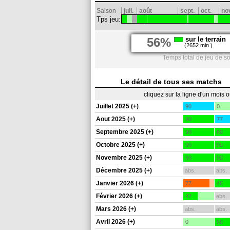
Saison
juil.
août
sept.
oct.
no
Tps jeu:
56%
sur le terrain
(2652 min.)
Temps total de jeu de s
Le détail de tous ses matchs
cliquez sur la ligne d'un mois 
Juillet 2025 (+)
90
0
Aout 2025 (+)
90
77
Septembre 2025 (+)
90
69
Octobre 2025 (+)
90
90
Novembre 2025 (+)
90
90
Décembre 2025 (+)
abs.
abs.
Janvier 2026 (+)
77
46
Février 2026 (+)
42
abs.
Mars 2026 (+)
abs.
abs.
Avril 2026 (+)
0
90