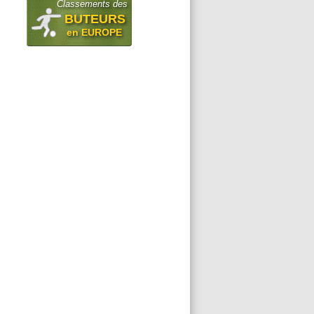
Classements des
BUTEURS
en EUROPE