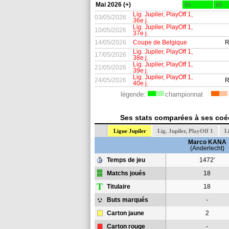
Mai 2026 (+)
90
60
Lig. Jupiler, PlayOff 1,
03/05/2026
36e j.
Lig. Jupiler, PlayOff 1,
10/05/2026
37e j.
14/05/2026
Coupe de Belgique
R
Lig. Jupiler, PlayOff 1,
17/05/2026
38e j.
Lig. Jupiler, PlayOff 1,
21/05/2026
39e j.
Lig. Jupiler, PlayOff 1,
24/05/2026
R
40e j.
légende:
championnat
Ses stats comparées à ses coéq
Ligue Jupiler
Lig. Jupiler, PlayOff 1
L
Marco KANA
(Anderlecht)
Temps de jeu
1472'
Matchs joués
18
T
Titulaire
18
Buts marqués
-
Carton jaune
2
Carton rouge
-