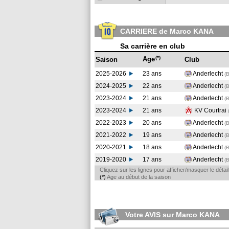
CARRIERE de Marco KANA
Sa carrière en club
(*)
Age
Saison
Club
2025-2026
23 ans
Anderlecht
(
2024-2025
22 ans
Anderlecht
(
2023-2024
21 ans
Anderlecht
(
2023-2024
21 ans
KV Courtrai
2022-2023
20 ans
Anderlecht
(
2021-2022
19 ans
Anderlecht
(
2020-2021
18 ans
Anderlecht
(
2019-2020
17 ans
Anderlecht
(
Cliquez sur les lignes pour afficher/masquer le déta
(*)
Age au début de la saison
Votre AVIS sur Marco KANA