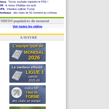
Barça
: Torres souhaite rejoindre le PSG !
OM
: le retour d'Adidas est acté
FIFA
: Infantino sollicite Trump
Bordeaux
: des clubs de N1 montent au créneau
Argentine
: quand Medina recadre... sa mère
Real
: le démenti de Leipzig pour Diomandé
VIDEOS populaires du moment
Voir toutes les vidéos
A SUIVRE
L'equipe type de
MONDIAL
2026
Le meilleur effectif
LIGUE 1
saison
2025-26
Indice MF :
l'état de
FORME
des clubs en europe