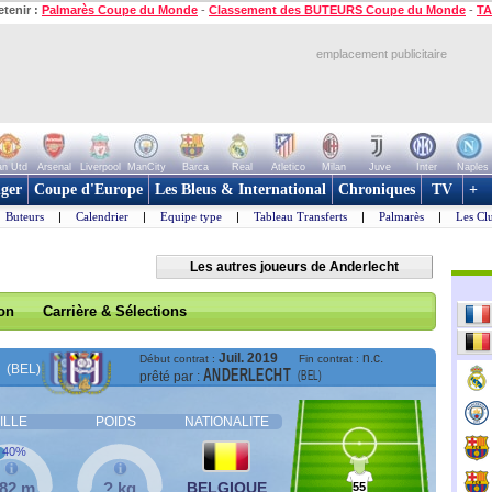
etenir :
Palmarès Coupe du Monde
-
Classement des BUTEURS Coupe du Monde
-
TA
emplacement publicitaire
n Utd
Arsenal
Liverpool
ManCity
Barca
Real
Atletico
Milan
Juve
Inter
Naples
ger
Coupe d'Europe
Les Bleus & International
Chroniques
TV
+
Buteurs
|
Calendrier
|
Equipe type
|
Tableau Transferts
|
Palmarès
|
Les Cl
Les autres joueurs de Anderlecht
son
Carrière & Sélections
Juil. 2019
n.c.
Début contrat :
Fin contrat :
(BEL)
ANDERLECHT
(BEL)
prêté par :
ILLE
POIDS
NATIONALITE
40%
,82 m
? kg
BELGIQUE
55