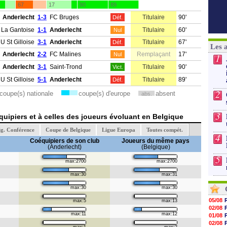
67
17
90
89
Anderlecht
1-3
FC Bruges
Titulaire
90'
Déf.
La Gantoise
1-1
Anderlecht
Titulaire
60'
Nul
U St Gilloise
3-1
Anderlecht
Titulaire
67'
Déf.
Les 
Anderlecht
2-2
FC Malines
Remplaçant
17'
Nul
1
Anderlecht
3-1
Saint-Trond
Titulaire
90'
Vict.
U St Gilloise
5-1
Anderlecht
Titulaire
89'
Déf.
2
coupe(s) nationale
coupe(s) d'europe
absent
abs.
3
uipiers et à celles des joueurs évoluant en Belgique
ig. Conférence
Coupe de Belgique
Ligue Europa
Toutes compét.
4
Coéquipiers de son club
Joueurs du même pays
(Anderlecht)
(Belgique)
5
max:2700
max:2700
max:30
max:31
max:30
max:30
05/08
max:5
max:13
02/08
max:11
max:12
01/08
02/08