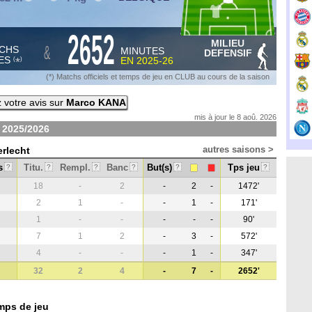
2652
MILIEU
&
CHS
MINUTES
DEFENSIF
ES
EN
2025-26
*
(
)
(*) Matchs officiels et temps de jeu en CLUB au cours de la saison
 votre avis sur
Marco KANA
mis à jour le 8 aoû. 2026
n
2025/2026
autres saisons >
erlecht
s
Titu.
Rempl.
Banc
But(s)
Tps jeu
?
?
?
?
?
?
18
-
2
-
2
-
1472'
2
1
-
-
1
-
171'
1
-
-
-
-
-
90'
7
1
2
-
3
-
572'
4
-
-
-
1
-
347'
32
2
4
-
7
-
2652'
mps de jeu