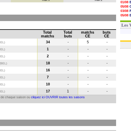
max:1
max:2
01/08
05/08
03/08
05/08
03/08
03/08
Les 
Total
Total
matchs
buts
matchs
buts
CE
CE
34
-
5
-
BEL)
1
-
-
-
BEL
)
2
-
-
-
BEL
)
18
-
-
-
(BEL
)
16
-
-
-
BEL
)
7
-
-
-
BEL
)
10
-
-
-
BEL
)
17
1
-
-
BEL
)
il de chaque saison ou
cliquez ici OUVRIR toutes les saisons