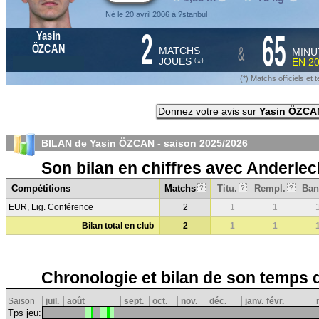
Né le 20 avril 2006 à ?stanbul
2
65
Yasin
&
ÖZCAN
MATCHS
MINU
JOUES
EN
2
*
(
)
(*) Matchs officiels e
Donnez votre avis sur
Yasin ÖZCA
BILAN de Yasin ÖZCAN - saison
2025/2026
Son bilan en chiffres avec Anderlec
Compétitions
Matchs
Titu.
Rempl.
Ban
?
?
?
EUR, Lig. Conférence
2
1
1
Bilan total en club
2
1
1
Chronologie et bilan de son temps 
Saison
juil.
août
sept.
oct.
nov.
déc.
janv.
févr.
Tps jeu: