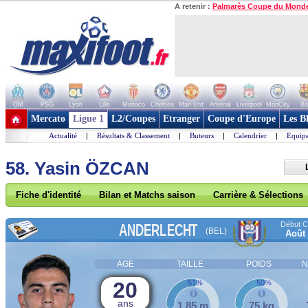
A retenir :
Palmarès Coupe du Mond
OM
PSG
Lyon
Lille
Monaco
Chelsea
Man Utd
Arsenal
Liverpool
ManCity
Ba
+ de clubs
Mercato
Ligue 1
L2/Coupes
Etranger
Coupe d'Europe
Les B
Actualité
|
Résultats & Classement
|
Buteurs
|
Calendrier
|
Equipe
58. Yasin ÖZCAN
Fiche d'identité
Bilan et Matchs saison
Carrière & Sélections
Début Co
ANDERLECHT
(BEL)
Août
AGE
TAILLE
POIDS
N
20
51%
50%
ans
1,85 m
75 kg