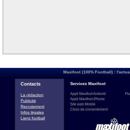
Maxifoot (100% Football) : l'actua
Services Maxifoot
Contacts
Appli Maxifoot Android
Flu
La rédaction
Appli Maxifoot iPhone
Publicité
Site web Mobile
Recrutement
Choix de consentement
Infos légales
Liens football