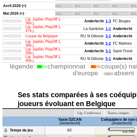
Avril 2026 (+)
abs.
abs.
abs.
abs.
abs.
Mai 2026 (+)
abs.
abs.
abs.
abs.
abs.
Lig. Jupiler, PlayOff 1,
03/05/2026
Anderlecht
1-3
FC Bruges
36e j.
Lig. Jupiler, PlayOff 1,
10/05/2026
La Gantoise
1-1
Anderlecht
37e j.
14/05/2026
Coupe de Belgique
RU St Gilloise
3-1
Anderlecht
Lig. Jupiler, PlayOff 1,
17/05/2026
Anderlecht
2-2
FC Malines
38e j.
Lig. Jupiler, PlayOff 1,
21/05/2026
Anderlecht
3-1
Saint-Trond
39e j.
Lig. Jupiler, PlayOff 1,
24/05/2026
RU St Gilloise
5-1
Anderlecht
40e j.
légende:
championnat
coupe(s) na
d'europe
absent
abs.
Ses stats comparées à ses coéquipi
joueurs évoluant en Belgique
Lig. Conférence
Toutes compét.
Yasin ÖZCAN
Coéquipiers de son 
(Anderlecht)
(Anderlecht)
Temps de jeu
65'
max:4380