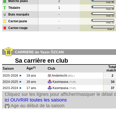
Matchs joués
2
max:48
T
Titulaire
1
max:48
Buts marqués
-
max:10
Carton jaune
-
max:15
Carton rouge
-
max:2
CARRIERE de Yasin ÖZCAN
Sa carrière en club
Total
(*)
Age
Saison
Club
match
2025-2026
19 ans
Anderlecht
2
(BEL)
2024-2025
18 ans
Kasimpasa
34
(TUR
)
2023-2024
17 ans
Kasimpasa
37
(TUR
)
Cliquez sur les lignes pour afficher/masquer le détai
ici OUVRIR toutes les saisons
(*)
Age au début de la saison