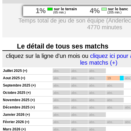
1%
sur le terrain
4%
sur le banc
(65 min.)
(205 min.)
Temps total de jeu de son équipe (Anderlec
4770 minutes
Le détail de tous ses matchs
cliquez sur la ligne d'un mois ou
cliquez ici pour 
les matchs (+)
Juillet 2025 (+)
abs.
abs.
abs.
Aout 2025 (+)
abs.
abs.
abs.
19
abs.
Septembre 2025 (+)
abs.
abs.
abs.
abs.
Octobre 2025 (+)
abs.
abs.
abs.
abs.
Novembre 2025 (+)
abs.
abs.
abs.
abs.
Décembre 2025 (+)
abs.
abs.
abs.
abs.
abs.
Janvier 2026 (+)
abs.
abs.
abs.
Février 2026 (+)
abs.
abs.
abs.
abs.
abs.
Mars 2026 (+)
abs.
abs.
abs.