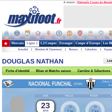
A retenir :
Palmarès Coupe du Mond
OM
PSG
Lyon
Lille
Monaco
Chelsea
Man Utd
Arsenal
Liverpool
ManCity
Ba
+ de clubs
Mercato
Ligue 1
L2/Coupes
Etranger
Coupe d'Europe
Les B
Actualité
|
Résultats & Classement
|
Buteurs
|
Calendrier
|
Equipe
DOUGLAS NATHAN
Les
Fiche d'identité
Bilan et Matchs saison
Carrière & Sélections
Début Co
NACIONAL FUNCHAL
(POR)
n.
AGE
TAILLE
POIDS
23
ans
? m
? kg