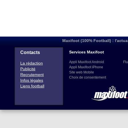
Maxifoot (100% Football) : l'actua
Services Maxifoot
Contacts
Appli Maxifoot Android
Flu
La rédaction
Appli Maxifoot iPhone
Publicité
Site web Mobile
Recrutement
Choix de consentement
Infos légales
Liens football