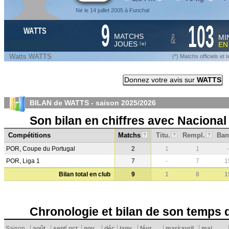
Né le 14 juillet 2005 à Funchal
9
103
WATTS
&
MATCHS
MI
JOUES
E
*
(
)
Watts WATTS
(*) Matchs officiels e
Donnez votre avis sur
WATTS
BILAN de WATTS - saison
2025/2026
Son bilan en chiffres avec Nacional
Compétitions
Matchs
Titu.
Rempl.
Ban
?
?
?
POR, Coupe du Portugal
2
1
1
-
POR, Liga 1
7
-
7
1
Bilan total en club
9
1
8
1
Chronologie et bilan de son temps 
Saison
août
sept.
oct.
nov.
déc.
janv.
févr.
mars
avril
mai