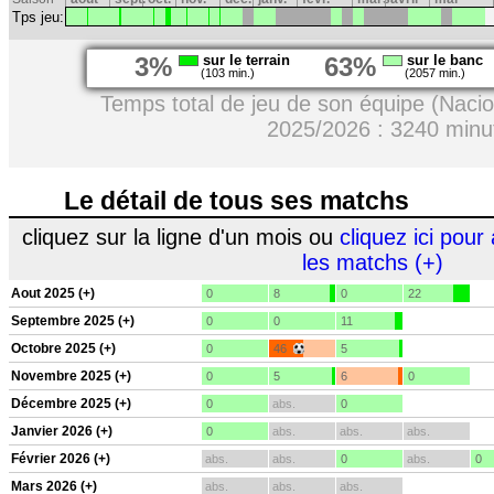
Tps jeu:
3%
sur le terrain
63%
sur le banc
(103 min.)
(2057 min.)
Temps total de jeu de son équipe (Nacio
2025/2026 : 3240 minu
Le détail de tous ses matchs
cliquez sur la ligne d'un mois ou
cliquez ici pour 
les matchs (+)
Aout 2025 (+)
0
8
0
22
Septembre 2025 (+)
0
0
11
Octobre 2025 (+)
0
46
5
Novembre 2025 (+)
0
5
6
0
Décembre 2025 (+)
0
abs.
0
Janvier 2026 (+)
0
abs.
abs.
abs.
Février 2026 (+)
abs.
abs.
0
abs.
0
Mars 2026 (+)
abs.
abs.
abs.