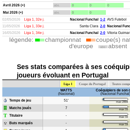
Avril 2026 (+)
abs.
0
0
0
Mai 2026 (+)
abs.
0
0
02/05/2026
Liga 1, 32e j.
Nacional Funchal
1-2
AVS Futebol
11/05/2026
Liga 1, 33e j.
Santa Clara
2-0
Nacional Fun
16/05/2026
Liga 1, 34e j.
Nacional Funchal
2-0
Vitoria Guima
légende:
championnat
coupe(s) na
d'europe
absent
abs.
Ses stats comparées à ses coéquipi
joueurs évoluant en Portugal
Liga 1
Coupe du Portugal
Toutes compé
WATTS
Coéquipiers de son 
(Nacional)
(Nacional Funchal
Temps de jeu
51'
max:2894
Matchs joués
7
max:33
T
Titulaire
-
max:33
Buts marqués
-
max:18