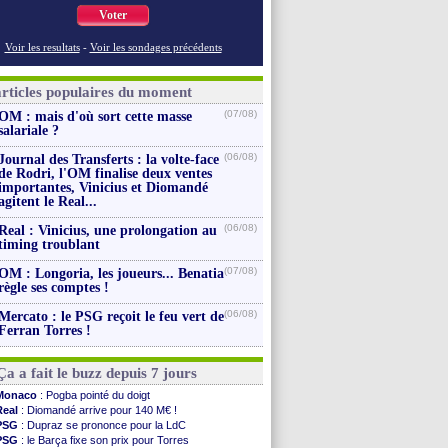
Voter
Voir les resultats
-
Voir les sondages précédents
articles populaires du moment
(07/08)
OM : mais d'où sort cette masse
salariale ?
(06/08)
Journal des Transferts : la volte-face
de Rodri, l'OM finalise deux ventes
importantes, Vinicius et Diomandé
agitent le Real...
(06/08)
Real : Vinicius, une prolongation au
timing troublant
(07/08)
OM : Longoria, les joueurs... Benatia
règle ses comptes !
(06/08)
Mercato : le PSG reçoit le feu vert de
Ferran Torres !
Ça a fait le buzz depuis 7 jours
Monaco
: Pogba pointé du doigt
Real
: Diomandé arrive pour 140 M€ !
PSG
: Dupraz se prononce pour la LdC
PSG
: le Barça fixe son prix pour Torres