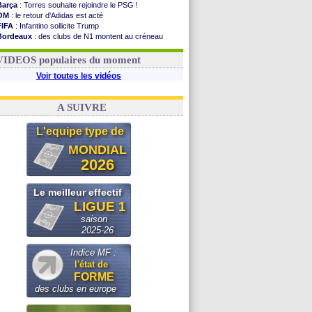
Barça
: Torres souhaite rejoindre le PSG !
OM
: le retour d'Adidas est acté
FIFA
: Infantino sollicite Trump
Bordeaux
: des clubs de N1 montent au créneau
Argentine
: quand Medina recadre... sa mère
Real
: le démenti de Leipzig pour Diomandé
VIDEOS populaires du moment
Voir toutes les vidéos
A SUIVRE
L'equipe type de
MONDIAL
2026
Le meilleur effectif
LIGUE 1
saison
2025-26
Indice MF :
l'état de
FORME
des clubs en europe