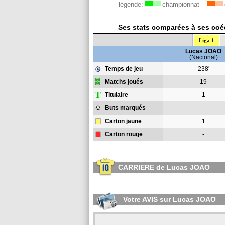
légende:
championnat
Ses stats comparées à ses coéq
Liga 1
Lucas JOAO
(Nacional)
Temps de jeu
238'
Matchs joués
19
T
Titulaire
1
Buts marqués
-
Carton jaune
1
Carton rouge
-
CARRIERE de Lucas JOAO
Votre AVIS sur Lucas JOAO