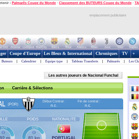
etenir :
Palmarès Coupe du Monde
-
Classement des BUTEURS Coupe du Monde
-
TA
emplacement publicitaire
n Utd
Arsenal
Liverpool
ManCity
Barca
Real
Atletico
Milan
Juve
Inter
Naples
ger
Coupe d'Europe
Les Bleus & International
Chroniques
TV
+
Buteurs
|
Calendrier
|
Equipe type
|
Tableau Transferts
|
Palmarès
|
Les Cl
Les autres joueurs de Nacional Funchal
son
Carrière & Sélections
Début Contrat :
Fin de contrat :
AL
(POR)
n.c.
n.c.
ILLE
POIDS
NATIONALITE
90%
82%
,92 m
81 kg
PORTUGAL