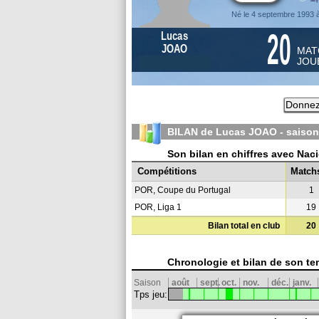
Né le 4 septembre 1993 
20
Lucas
JOAO
MAT
JOU
Donnez
BILAN de Lucas JOAO - saiso
Son bilan en chiffres avec Nac
Compétitions
Match
POR, Coupe du Portugal
1
POR, Liga 1
19
Bilan total en club
20
Chronologie et bilan de son te
Saison
août
sept.
oct.
nov.
déc.
janv.
Tps jeu: