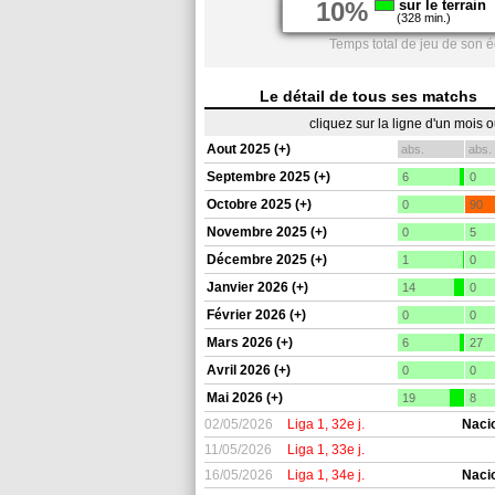
10%
sur le terrain
(328 min.)
Temps total de jeu de son 
Le détail de tous ses matchs
cliquez sur la ligne d'un mois 
Aout 2025 (+)
abs.
abs.
Septembre 2025 (+)
6
0
Octobre 2025 (+)
0
90
Novembre 2025 (+)
0
5
Décembre 2025 (+)
1
0
Janvier 2026 (+)
14
0
Février 2026 (+)
0
0
Mars 2026 (+)
6
27
Avril 2026 (+)
0
0
Mai 2026 (+)
19
8
02/05/2026
Liga 1, 32e j.
Naci
11/05/2026
Liga 1, 33e j.
16/05/2026
Liga 1, 34e j.
Naci