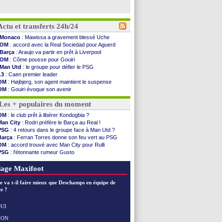
Actu et transferts 24h/24
Monaco
: Mawissa a gravement blessé Uche
OM
: accord avec la Real Sociedad pour Aguerd
Barça
: Araujo va partir en prêt à Liverpool
OM
: Côme pousse pour Gouiri
Man Utd
: le groupe pour défier le PSG
L3
: Caen premier leader
OM
: Højbjerg, son agent maintient le suspense
OM
: Gouiri évoque son avenir
Leipzig
: le transfert d'Asllani tombe à l'eau
Les + populaires du moment
L3
: 1ère utilisation du Football Video Support
OM
: Benatia envoie une pique à Longoria
OM
: le club prêt à libérer Kondogbia ?
illarreal
: Al-Ahli veut Pape Gueye
Man City
: Rodri préfère le Barça au Real !
Lyon
: la dernière saison de Fonseca ?
PSG
: 4 retours dans le groupe face à Man Utd ?
OM
: un nouveau prétendant pour Højbjerg
Barça
: Ferran Torres donne son feu vert au PSG
Brest
: un gardien norvégien en approche ?
OM
: accord trouvé avec Man City pour Rulli
OM
: McCourt a versé 120 M€ en 2026
PSG
: l'étonnante rumeur Gusto
PSG
: 4 retours dans le groupe face à Man Utd ...
OM
: Lucas Perri a été approché
Nice
: Kevin Carlos va partir en Italie
OM
: une offre pour Bulka
age Maxifoot
L1
: prison avec sursis requis contre un arbitre
Leganés
: c'est signé pour Luca Zidane (off.)
e va t-il faire mieux que Deschamps en équipe de
Atletico
: Ruggeri en route pour Aston Villa
e ?
Monaco
: Filipe Luis soutient Biereth
Lyon
: Mangala prêté à Getafe (officiel)
UI
PSG
: Nsoki va signer en Croatie
NON
Voir les brèves précédentes