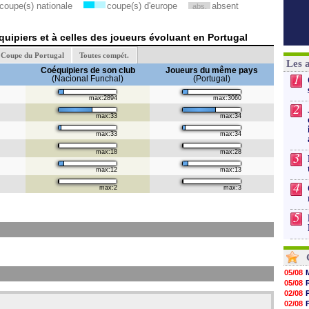
coupe(s) nationale
coupe(s) d'europe
absent
abs.
uipiers et à celles des joueurs évoluant en Portugal
Coupe du Portugal
Toutes compét.
Les 
Coéquipiers de son club
Joueurs du même pays
1
(Nacional Funchal)
(Portugal)
max:2894
max:3060
2
max:33
max:34
max:33
max:34
max:18
max:28
3
max:12
max:13
4
max:2
max:3
5
05/08
05/08
02/08
02/08