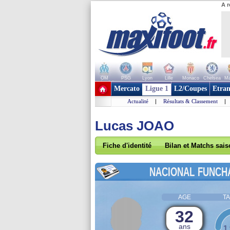
A r
OM
PSG
Lyon
Lille
Monaco
Chelsea
Ma
+ de clubs
Mercato
Ligue 1
L2/Coupes
Etran
Actualité
|
Résultats & Classement
|
Lucas JOAO
Fiche d'identité
Bilan et Matchs sai
NACIONAL FUNCH
AGE
TA
32
ans
1