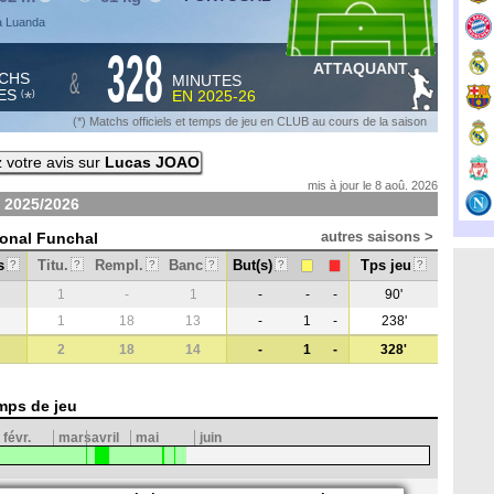
à Luanda
328
ATTAQUANT
&
CHS
MINUTES
ES
EN
2025-26
*
(
)
(*) Matchs officiels et temps de jeu en CLUB au cours de la saison
 votre avis sur
Lucas JOAO
mis à jour le 8 aoû. 2026
n
2025/2026
autres saisons >
ional Funchal
s
Titu.
Rempl.
Banc
But(s)
Tps jeu
?
?
?
?
?
?
1
-
1
-
-
-
90'
1
18
13
-
1
-
238'
2
18
14
-
1
-
328'
mps de jeu
févr.
mars
avril
mai
juin