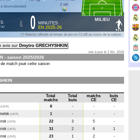
2 sél.
 à Severodonetsk
0
MILIEU
&
HS
MINUTES
S
EN
2025-26
*
(
)
(*) Matchs officiels et temps de jeu en CLUB au cours de la saison
 avis sur
Dmytro GRECHYSHKIN
mis à jour le 2 fév. 2026
N - saison
2025/2026
de match joué cette saison
SHKIN
Total
Total
matchs
buts
matchs
buts
CE
CE
a
8
-
-
-
(UKR
)
netsk
1
-
-
-
(UKR
)
ansk
22
3
5
-
(UKR
)
ansk
31
2
6
1
(UKR
)
ansk
23
1
2
-
(UKR
)