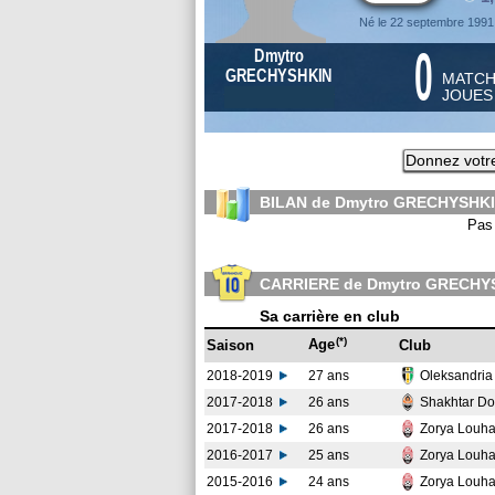
Né le 22 septembre 1991
0
Dmytro
GRECHYSHKIN
MATC
JOUE
Donnez votre
BILAN de Dmytro GRECHYSHKI
Pas 
CARRIERE de Dmytro GRECHY
Sa carrière en club
(*)
Age
Saison
Club
2018-2019
27 ans
Oleksandri
2017-2018
26 ans
Shakhtar Do
2017-2018
26 ans
Zorya Louh
2016-2017
25 ans
Zorya Louh
2015-2016
24 ans
Zorya Louh