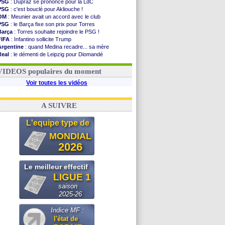
PSG
: Dupraz se prononce pour la LdC
PSG
: c'est bouclé pour Akliouche !
OM
: Meunier avait un accord avec le club
PSG
: le Barça fixe son prix pour Torres
Barça
: Torres souhaite rejoindre le PSG !
FIFA
: Infantino sollicite Trump
Argentine
: quand Medina recadre... sa mère
Real
: le démenti de Leipzig pour Diomandé
OM
: Paixão attire un 2e club anglais
FIFA
: le conseiller d'Infantino démissionne !
VIDEOS populaires du moment
Voir toutes les vidéos
A SUIVRE
L'equipe type de
MONDIAL
2026
Le meilleur effectif
LIGUE 1
saison
2025-26
Indice MF :
l'état de