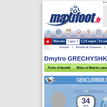
A r
OM
PSG
Lyon
Lille
Monaco
Chelsea
Ma
+ de clubs
Mercato
Ligue 1
L2/Coupes
Etran
Actualité
|
Résultats & Classement
|
Dmytro GRECHYSHK
Fiche d'identité
Bilan et Matchs sai
GENCLERBIRLI
AGE
TA
34
ans
1