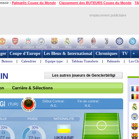
etenir :
Palmarès Coupe du Monde
-
Classement des BUTEURS Coupe du Monde
-
TA
emplacement publicitaire
n Utd
Arsenal
Liverpool
ManCity
Barca
Real
Atletico
Milan
Juve
Inter
Naples
ger
Coupe d'Europe
Les Bleus & International
Chroniques
TV
+
Buteurs
|
Calendrier
|
Equipe type
|
Tableau Transferts
|
Palmarès
|
Les Cl
IN
Les autres joueurs de Genclerbirligi
son
Carrière & Sélections
Début Contrat :
Fin de contrat :
GI
(TUR)
n.c.
n.c.
ILLE
POIDS
NATIONALITE
20%
30%
,77 m
72 kg
UKRAINE