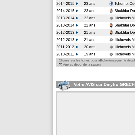
2014-2015
23 ans
Tcherno. O
2014-2015
23 ans
Shakhtar Do
2013-2014
22 ans
Illichovets 
2013-2014
22 ans
Shakhtar Do
2012-2013
21 ans
Shakhtar Do
2012-2013
21 ans
Illichovets 
2011-2012
20 ans
Illichovets 
2010-2011
19 ans
Illichovets 
Cliquez sur les lignes pour afficher/masquer le déta
(*)
Age au début de la saison
Votre AVIS sur Dmytro GREC