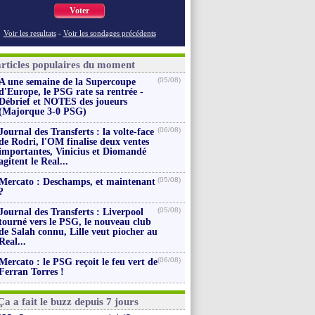
Voter
Voir les resultats
-
Voir les sondages précédents
articles populaires du moment
(05/08)
A une semaine de la Supercoupe
d'Europe, le PSG rate sa rentrée -
Débrief et NOTES des joueurs
(Majorque 3-0 PSG)
(06/08)
Journal des Transferts : la volte-face
de Rodri, l'OM finalise deux ventes
importantes, Vinicius et Diomandé
agitent le Real...
(05/08)
Mercato : Deschamps, et maintenant
?
(05/08)
Journal des Transferts : Liverpool
tourné vers le PSG, le nouveau club
de Salah connu, Lille veut piocher au
Real...
(06/08)
Mercato : le PSG reçoit le feu vert de
Ferran Torres !
Ça a fait le buzz depuis 7 jours