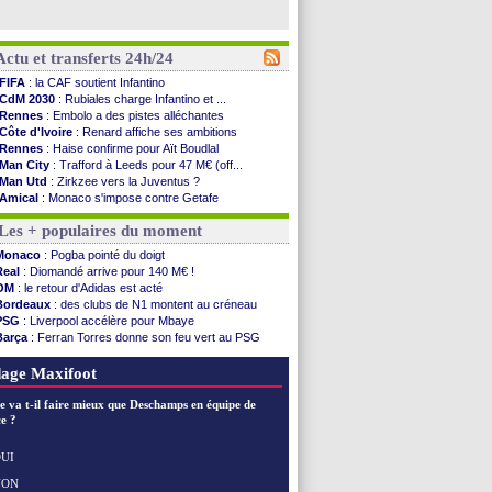
Actu et transferts 24h/24
FIFA
: la CAF soutient Infantino
CdM 2030
: Rubiales charge Infantino et ...
Rennes
: Embolo a des pistes alléchantes
Côte d'Ivoire
: Renard affiche ses ambitions
Rennes
: Haise confirme pour Aït Boudlal
Man City
: Trafford à Leeds pour 47 M€ (off...
Man Utd
: Zirkzee vers la Juventus ?
Amical
: Monaco s'impose contre Getafe
Nantes
: Der Zakarian et sa relation avec Kita
Les + populaires du moment
OM
: le club prêt à libérer Kondogbia ?
Monaco
: le message touchant d'Akliouche
Monaco
: Pogba pointé du doigt
FIFA
: Tebas en remet une couche
Real
: Diomandé arrive pour 140 M€ !
FIFA
: l'UEFA maintient la pression
OM
: le retour d'Adidas est acté
PSG
: Tebas encense Luis Enrique
Bordeaux
: des clubs de N1 montent au créneau
Real
: Vinicius jusqu'en 2032 (officiel)
PSG
: Liverpool accélère pour Mbaye
Lyon
: Mangala va rejoindre Getafe
Barça
: Ferran Torres donne son feu vert au PSG
OM
: une offre refusée pour Aguerd
PSG
: Luis Enrique satisfait malgré tout
Real
: c'est confirmé pour Vinicius
Man City
: Rodri préfère le Barça au Real !
age Maxifoot
Troyes
: Junior Diaz jusqu'en 2030 (officiel)
PSG
: Akliouche a signé (officiel)
e va t-il faire mieux que Deschamps en équipe de
OM
: une offre pour Bulka
e ?
PSG
: contrat signé pour Akliouche
Ouganda
: Owori battu à mort à Kampala
UI
Arsenal
: Arteta veut créer une dynastie
NON
Voir les brèves précédentes