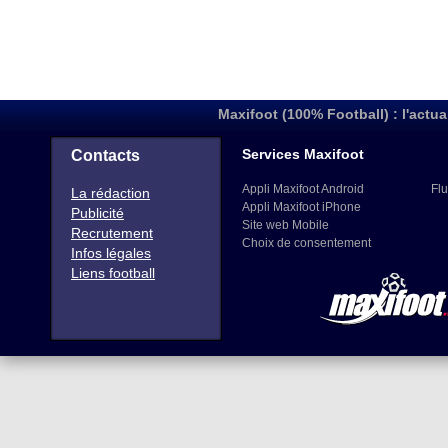
Maxifoot (100% Football) : l'actua
Services Maxifoot
Contacts
Appli Maxifoot Android
Flu
La rédaction
Appli Maxifoot iPhone
Publicité
Site web Mobile
Recrutement
Choix de consentement
Infos légales
Liens football