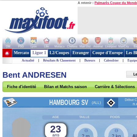
A retenir :
Palmarès Coupe du Mond
OM
PSG
Lyon
Lille
Monaco
Chelsea
Man Utd
Arsenal
Liverpool
ManCity
Ba
+ de clubs
Mercato
Ligue 1
L2/Coupes
Etranger
Coupe d'Europe
Les B
Actualité
|
Résultats & Classement
|
Buteurs
|
Calendrier
|
Equipe
Bent ANDRESEN
L
Fiche d'identité
Bilan et Matchs saison
Carrière & Sélections
Début Co
HAMBOURG SV
(ALL)
n.
AGE
TAILLE
POIDS
23
ans
? m
? kg
A