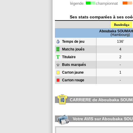
légende:
championnat
Ses stats comparées à ses coéq
Bundesliga
Aboubaka SOUMA
(Hambourg)
Temps de jeu
136'
Matchs joués
4
T
Titulaire
2
Buts marqués
-
Carton jaune
1
Carton rouge
-
CARRIERE de Aboubaka SOU
Votre AVIS sur Aboubaka S