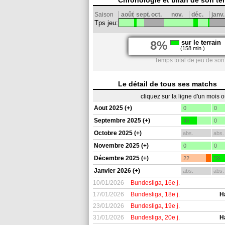
Chronologie et bilan de son te
Saison
août
sept.
oct.
nov.
déc.
janv.
Tps jeu:
8%
sur le terrain
(158 min.)
Temps total de jeu de son
Le détail de tous ses matchs
cliquez sur la ligne d'un mois 
Aout 2025 (+)
0
0
Septembre 2025 (+)
46
0
Octobre 2025 (+)
abs.
abs.
Novembre 2025 (+)
0
0
Décembre 2025 (+)
22
59
Janvier 2026 (+)
abs.
abs.
10/01/2026
Bundesliga, 16e j.
17/01/2026
Bundesliga, 18e j.
H
23/01/2026
Bundesliga, 19e j.
31/01/2026
Bundesliga, 20e j.
H