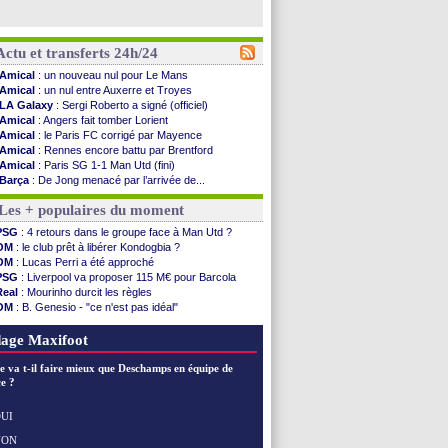
Actu et transferts 24h/24
Amical
: un nouveau nul pour Le Mans
Amical
: un nul entre Auxerre et Troyes
LA Galaxy
: Sergi Roberto a signé (officiel)
Amical
: Angers fait tomber Lorient
Amical
: le Paris FC corrigé par Mayence
Amical
: Rennes encore battu par Brentford
Amical
: Paris SG 1-1 Man Utd (fini)
Barça
: De Jong menacé par l’arrivée de...
Atletico
: Simeone ferme la porte pour Alvarez
Les + populaires du moment
Amical
: Lens battu par Sunderland avant le ...
Nottingham
: O. Diomande arrive pour 40 M€
PSG
: 4 retours dans le groupe face à Man Utd ?
Amical
: Strasbourg s'incline encore
OM
: le club prêt à libérer Kondogbia ?
Amical
: Lille s'impose à Hambourg
OM
: Lucas Perri a été approché
Lens
: Ganiou prolongé jusqu'en 2030 (officiel)
PSG
: Liverpool va proposer 115 M€ pour Barcola
OM
: le PSG, les précisions de Benatia
Real
: Mourinho durcit les règles
Amical
: Paris SG-Man Utd, les compos
OM
: B. Genesio - "ce n'est pas idéal"
Amical
: Chelsea corrige l'AC Milan
OM
: Côme pousse pour Gouiri
Argentine
: Messi perd son papa
L1
: prison avec sursis requis contre un arbitre
age Maxifoot
Amical
: l'Inter s'offre la Juventus
Atletico
: Almada rejoint River Plate (off.)
e va t-il faire mieux que Deschamps en équipe de
Monaco
: Camara a la cote en Angleterre
e ?
Amical
: encore une défaite pour Strasbourg
OM
: la piste Goore en attaque
UI
PSG
: ça négocie avec le Barça pour Torres
NON
Voir les brèves précédentes