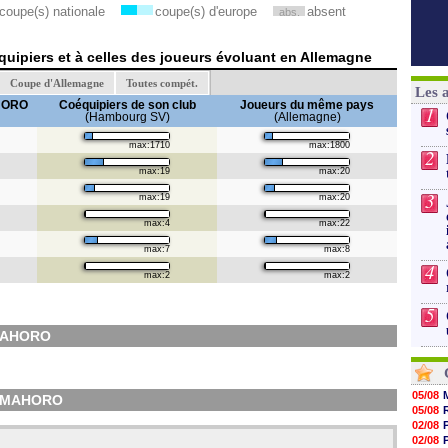
coupe(s) nationale
coupe(s) d'europe
absent
abs.
uipiers et à celles des joueurs évoluant en Allemagne
Coupe d'Allemagne
Toutes compét.
Les 
HORO
Coéquipiers de son club
Joueurs du même pays
1
(Hambourg SV)
(Allemagne)
max:1710
max:1800
2
max:19
max:20
3
max:19
max:20
max:4
max:22
max:7
max:8
4
max:2
max:2
5
MAHORO
05/08
OUMAHORO
05/08
02/08
02/08