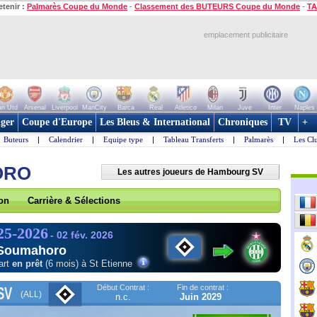
etenir :
Palmarès Coupe du Monde
-
Classement des BUTEURS Coupe du Monde
-
TA
emplacement publicitaire
n Utd
Arsenal
Liverpool
ManCity
Barca
Real
Atletico
Milan
Juve
Inter
Naples
ger
Coupe d'Europe
Les Bleus & International
Chroniques
TV
+
Buteurs
|
Calendrier
|
Equipe type
|
Tableau Transferts
|
Palmarès
|
Les Cl
ORO
Les autres joueurs de Hambourg SV
son
Carrière & Sélections
25-2026
- 02 fév. 2026
 Soumahoro
art
en prêt
(6 mois) à St Etienne
Début Contrat :
Fin de contrat :
SV
(ALL)
n.c.
Juin 2029