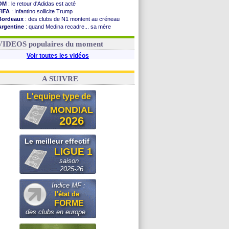
OM
: le retour d'Adidas est acté
FIFA
: Infantino sollicite Trump
Bordeaux
: des clubs de N1 montent au créneau
Argentine
: quand Medina recadre... sa mère
Real
: le démenti de Leipzig pour Diomandé
OM
: Paixão attire un 2e club anglais
VIDEOS populaires du moment
Voir toutes les vidéos
A SUIVRE
L'equipe type de
MONDIAL
2026
Le meilleur effectif
LIGUE 1
saison
2025-26
Indice MF :
l'état de
FORME
des clubs en europe