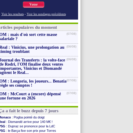
Voter
Voir les resultats
-
Voir les sondages précédents
articles populaires du moment
(07/08)
OM : mais d'où sort cette masse
salariale ?
(06/08)
Real : Vinicius, une prolongation au
timing troublant
(06/08)
Journal des Transferts : la volte-face
de Rodri, l'OM finalise deux ventes
importantes, Vinicius et Diomandé
agitent le Real...
(07/08)
OM : Longoria, les joueurs... Benatia
règle ses comptes !
(07/08)
OM : McCourt a (encore) dépensé
une fortune en 2026
Ça a fait le buzz depuis 7 jours
Monaco
: Pogba pointé du doigt
Real
: Diomandé arrive pour 140 M€ !
PSG
: Dupraz se prononce pour la LdC
PSG
: le Barça fixe son prix pour Torres