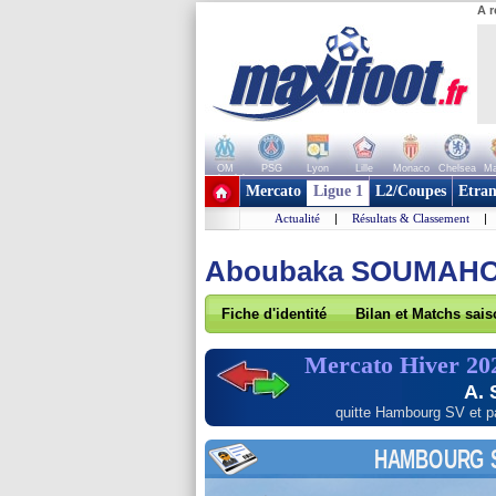
A r
OM
PSG
Lyon
Lille
Monaco
Chelsea
Ma
+ de clubs
Mercato
Ligue 1
L2/Coupes
Etran
Actualité
|
Résultats & Classement
|
Aboubaka SOUMAH
Fiche d'identité
Bilan et Matchs sai
Mercato Hiver 20
A.
quitte Hambourg SV
et p
HAMBOURG 