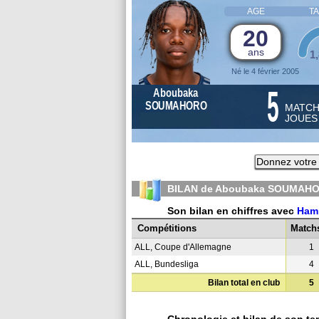
AGE
TA
20
ans
1
Né le 4 février 2005
5
Aboubaka
SOUMAHORO
MATC
JOUE
Donnez votre 
BILAN de Aboubaka SOUMAHO
Son bilan en chiffres avec
Ham
Compétitions
Match
ALL, Coupe d'Allemagne
1
ALL, Bundesliga
4
Bilan total en club
5