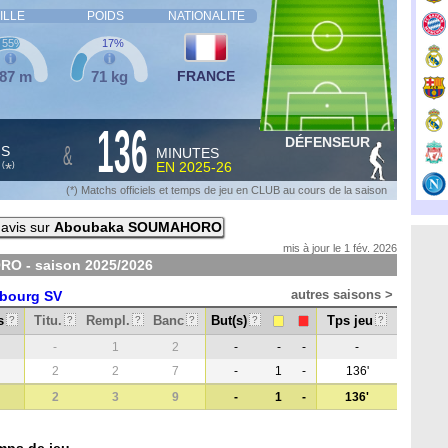
ILLE
POIDS
NATIONALITE
55%
17%
,87 m
71 kg
FRANCE
136
DÉFENSEUR
&
HS
MINUTES
S
EN
2025-26
*
(
)
(*) Matchs officiels et temps de jeu en CLUB au cours de la saison
avis sur
Aboubaka SOUMAHORO
mis à jour le 1 fév. 2026
RO - saison
2025/2026
autres saisons >
bourg SV
s
Titu.
Rempl.
Banc
But(s)
Tps jeu
?
?
?
?
?
?
-
1
2
-
-
-
-
2
2
7
-
1
-
136'
2
3
9
-
1
-
136'